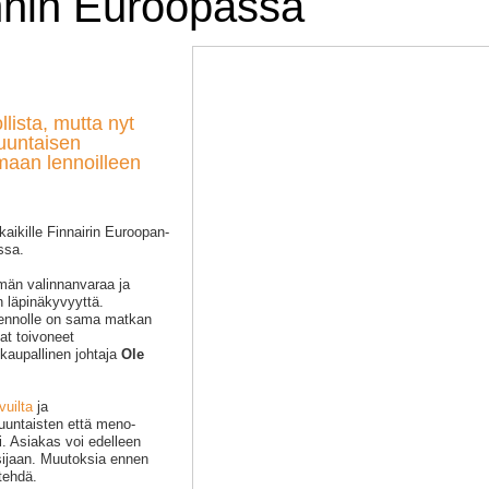
nnin Euroopassa
lista, mutta nyt
uuntaisen
imaan lennoilleen
kaikille Finnairin Euroopan-
ssa.
än valinnanvaraa ja
un läpinäkyvyyttä.
lennolle on sama matkan
at toivoneet
 kaupallinen johtaja
Ole
vuilta
ja
uuntaisten että meno-
. Asiakas voi edelleen
sijaan. Muutoksia ennen
tehdä.