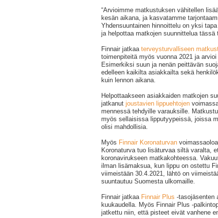
“Arvioimme matkustuksen vähitellen lisää
kesän aikana, ja kasvatamme tarjontaam
Yhdensuuntainen hinnoittelu on yksi tap
ja helpottaa matkojen suunnittelua tässä 
Finnair jatkaa
terveysturvalliseen matku
toimenpiteitä myös vuonna 2021 ja arvioi n
Esimerkiksi suun ja nenän peittävän suoj
edelleen kaikilta asiakkailta sekä henkilö
kuin lennon aikana.
Helpottaakseen asiakkaiden matkojen suu
jatkanut
joustavien lippuehtojen
voimassao
mennessä tehdyille varauksille. Matkustu
myös sellaisissa lipputyypeissä, joissa m
olisi mahdollisia.
Myös
Finnair Koronaturvan
voimassaoloai
Koronaturva tuo lisäturvaa siltä varalta, 
koronavirukseen matkakohteessa. Vakuutu
ilman lisämaksua, kun lippu on ostettu Fi
viimeistään 30.4.2021, lähtö on viimeist
suuntautuu Suomesta ulkomaille.
Finnair jatkaa
Finnair Plus
-tasojäsenten a
kuukaudella. Myös Finnair Plus -palkinto
jatkettu niin, että pisteet eivät vanhene 