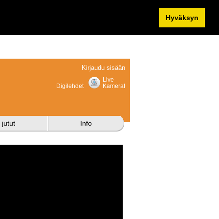
Hyväksyn
Kirjaudu sisään
Live
Digilehdet
Kamerat
 jutut
Info