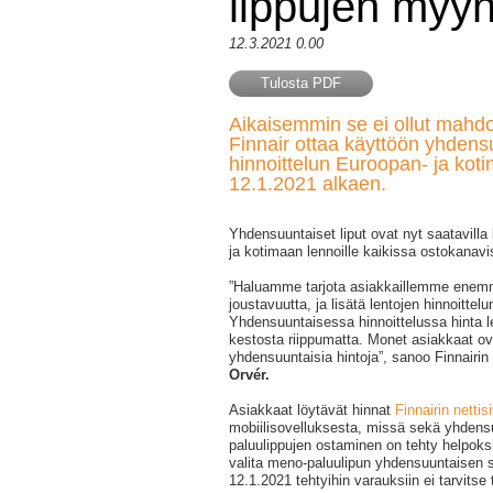
lippujen myy
12.3.2021 0.00
Tulosta PDF
Aikaisemmin se ei ollut mahdol
Finnair ottaa käyttöön yhdens
hinnoittelun Euroopan- ja kot
12.1.2021 alkaen.
Yhdensuuntaiset liput ovat nyt saatavilla 
ja kotimaan lennoille kaikissa ostokanavi
”Haluamme tarjota asiakkaillemme enemm
joustavuutta, ja lisätä lentojen hinnoittel
Yhdensuuntaisessa hinnoittelussa hinta 
kestosta riippumatta. Monet asiakkaat ov
yhdensuuntaisia hintoja”, sanoo Finnairin
Orvér.
Asiakkaat löytävät hinnat
Finnairin nettisi
mobiilisovelluksesta, missä sekä yhdens
paluulippujen ostaminen on tehty helpoksi
valita meno-paluulipun yhdensuuntaisen 
12.1.2021 tehtyihin varauksiin ei tarvitse 