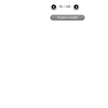
85 / 186
Asiaton sisältö