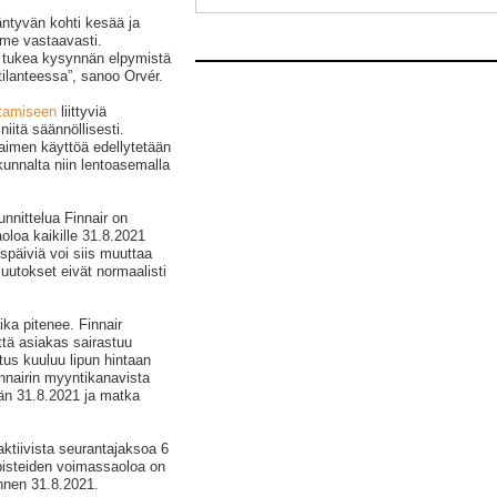
ntyvän kohti kesää ja
me vastaavasti.
a tukea kysynnän elpymistä
tilanteessa”, sanoo Orvér.
stamiseen
liittyviä
iitä säännöllisesti.
aimen käyttöä edellytetään
kunnalta niin lentoasemalla
nnittelua Finnair on
loa kaikille 31.8.2021
späiviä voi siis muuttaa
uutokset eivät normaalisti
ka pitenee. Finnair
että asiakas sairastuu
s kuuluu lipun hintaan
nnairin myyntikanavista
ään 31.8.2021 ja matka
ktiivista seurantajaksoa 6
pisteiden voimassaoloa on
ennen 31.8.2021.