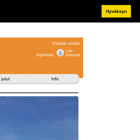
Hyväksyn
Kirjaudu sisään
Live
Digilehdet
Kamerat
 jutut
Info