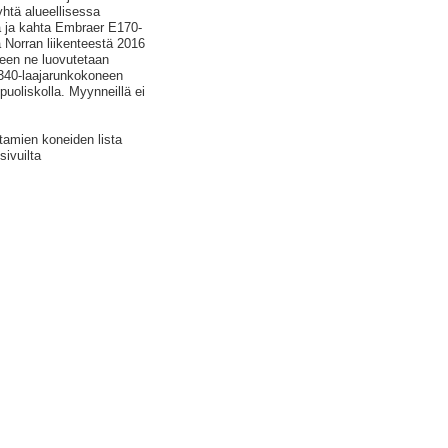
htä alueellisessa
a ja kahta Embraer E170-
a Norran liikenteestä 2016
een ne luovutetaan
A340-laajarunkokoneen
uoliskolla. Myynneillä ei
stamien koneiden lista
ivuilta