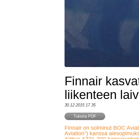
Finnair kasv
liikenteen la
30.12.2015 17.35
Tulosta PDF
Finnair on solminut BOC Aviat
Aviation”) kanssa aiesopimuk