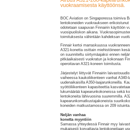
Airbus A321-200-kapearunko
vuokraamisesta käyttöönsä.
BOC Aviation on Singaporessa toimiva B
lentokoneiden vuokraukseen erikoistunut 
odotetaan saapuvan Finnairin käyttöön 
vuosipuoliskon aikana. Vuokrasopimusten
toimituksesta vähintään kahdeksan vuott
Finnair kertoi marraskuussa vuokranneens
A321-konetta osittain miehistöineen kesä
on suunniteltu siirtymäajaksi ennen neljä
pitkäaikaisesti vuokratun ja kokonaan Finn
operoitavan A321-koneen toimitusta.
Järjestelyt liittyvät Finnairin laivastouud
vaiheessa kaukoliikenteen vanhat A340-l
uudenaikaisilla A350-laajarunkoneilla. K
syöttöliikenteen kapasiteettia kasvatetaa
lukumäärää kapearunkokoneissa sekä ko
lentokoneita lähivuosina suuremmilla. A3
kapearunkomatkustajakoneista suurikokois
koneiden matkustamossa on 209 istuinta
Neljän vanhaa
konetta myyntiiin
Samassa yhteydessä Finnair myy laivas
mukaisesti korvattavia lentokoneitaan useil