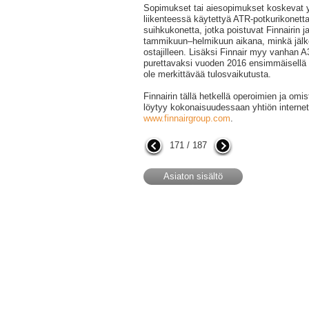
Sopimukset tai aiesopimukset koskevat y
liikenteessä käytettyä ATR-potkurikonett
suihkukonetta, jotka poistuvat Finnairin j
tammikuun–helmikuun aikana, minkä jälk
ostajilleen. Lisäksi Finnair myy vanhan 
purettavaksi vuoden 2016 ensimmäisellä p
ole merkittävää tulosvaikutusta.
Finnairin tällä hetkellä operoimien ja omi
löytyy kokonaisuudessaan yhtiön internets
www.finnairgroup.com
.
171 / 187
Asiaton sisältö