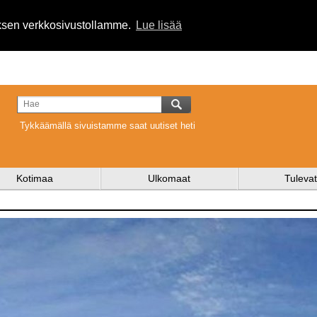
uksen verkkosivustollamme.
Lue lisää
Tykkäämällä sivuistamme saat uutiset heti
Kotimaa
Ulkomaat
Tulevat