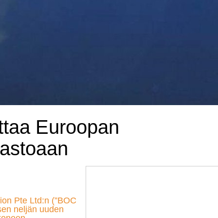
attaa Euroopan
ivastoaan
ion Pte Ltd:n (”BOC
sen neljän uuden