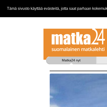
Tämä sivusto käyttää evästeitä, jotta saat parhaan kokem
Matka24 nyt