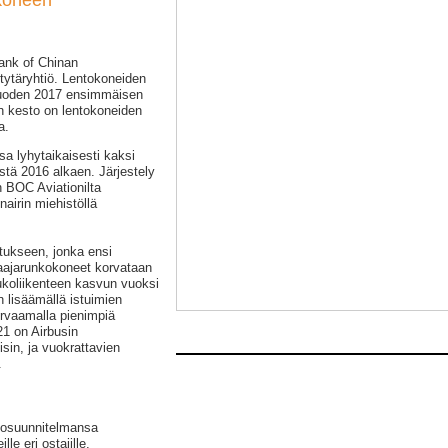
koneen
ank of Chinan
tytäryhtiö. Lentokoneiden
vuoden 2017 ensimmäisen
 kesto on lentokoneiden
a.
a lyhytaikaisesti kaksi
stä 2016 alkaen. Järjestely
n BOC Aviationilta
airin miehistöllä
istukseen, jonka ensi
aajarunkokoneet korvataan
aukoliikenteen kasvun vuoksi
n lisäämällä istuimien
rvaamalla pienimpiä
21 on Airbusin
in, ja vuokrattavien
.
tosuunnitelmansa
le eri ostajille.