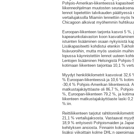
Pohjois-Amerikan-liikenteessä kapasiteett
liikenneohjelman muutosten seurauksen
lennot lopetettiin talvikauden päättyessä
vertailujaksolla Miamiin lennettiin myös h
Chicagoon alkoivat myöhemmin huhtikuu
Euroopan-liikenteen tarjonta kasvoi 5 %, j
kapearunkolaivaston koon kasvattaminen 
istuinten lisääminen osaan nykyisistä ka
Lisäkapasiteetti kohdistui etenkin Tukholm
lisävuoroihin, mutta myös useisiin muihin
lopussa käynnistettiin lennot uuteen koht
Lentojen lisääminen Helsingistä Pohjois-
kotimaan liikenteen tarjontaa 10,1 % vert
Myydyt henkilökilometrit kasvoivat 32,6 
% Euroopan-liikenteessä ja 10,6 % kotima
-30,4 % Pohjois-Amerikan liikenteessä. A
matkustajakäyttöaste oli 86,7 %, Pohjois
%, Euroopan-liikenteen 79,2 %, ja kotima
liikenteen matkustajakäyttöaste laski 0,2
%:iin.
Reittiliikenteen tarjotut rahtitonnikilomet
21,1 % vertailujaksosta. Vastaavat myydy
18,9 % erityisesti Pohjoismaiden ja Japa
kehityksen ansiosta. Finnairin kokonaisrah
lisäksi viikoittain kolme DHL:n operoimaa 