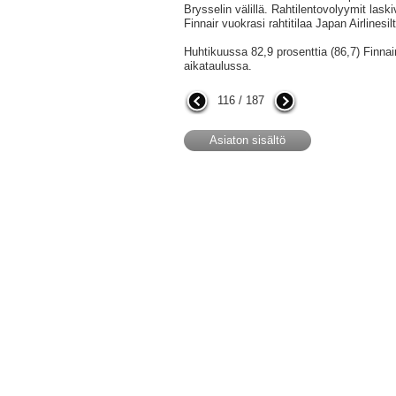
Brysselin välillä. Rahtilentovolyymit laskiv
Finnair vuokrasi rahtitilaa Japan Airlinesilt
Huhtikuussa 82,9 prosenttia (86,7) Finnai
aikataulussa.
116 / 187
Asiaton sisältö