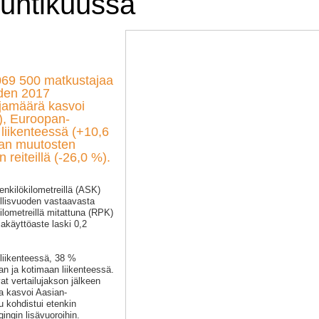
huhtikuussa
 069 500 matkustajaa
den 2017
ajamäärä kasvoi
), Euroopan-
 liikenteessä (+10,6
man muutosten
reiteillä (-26,0 %).
henkilökilometreillä (ASK)
llisvuoden vastaavasta
ilometreillä mitattuna (RPK)
akäyttöaste laski 0,2
-liikenteessä, 38 %
an ja kotimaan liikenteessä.
at vertailujakson jälkeen
a kasvoi Aasian-
u kohdistui etenkin
ngin lisävuoroihin.