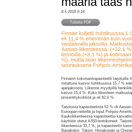
määriä taas 
8.5.2018 9.16
Tulosta PDF
Finnair kuljetti huhtikuussa 1
eli 11,4 % enemmän kuin vuo
vastaavalla jaksolla. Matkust
Aasian-liikenteessä, (+32,1 %
lennoilla (+8,1 %) ja kotimaan
%), mutta laski liikenneohjel
seurauksena Pohjois-Amerikan 
Finnairin kokonaiskapasiteetti tarjotuilla 
mitattuna kasvoi huhtikuussa 15,7 % ede
ajanjaksosta. Liikenne myydyillä henkilök
kasvoi 15,4 %. Koko liikenteen matkustaj
prosenttiyksikköä ja oli 82,6 %.
Tarjotusta kapasiteetista 52 % oli Aasian
Euroopan-reiteillä ja loput Pohjois-Amerik
Kaukoliikenteessä kapasiteettia kasvattiv
käyttöön otetut A350-lentokoneet. Tarjont
liikenteessä 33,7 %, ja kapasiteetin kasv
Bangkokin, Tokion, Hongkongin ja Chongqi