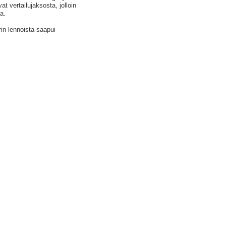
at vertailujaksosta, jolloin
a.
rin lennoista saapui