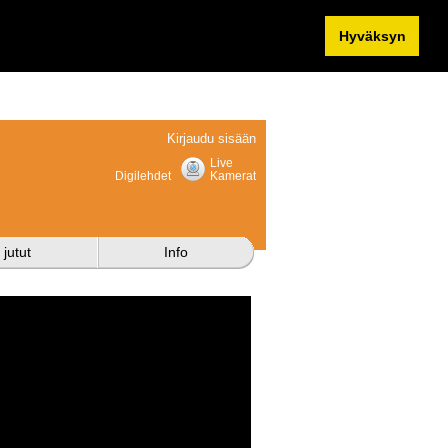
Hyväksyn
Kirjaudu sisään
Live
Digilehdet
Kamerat
 jutut
Info