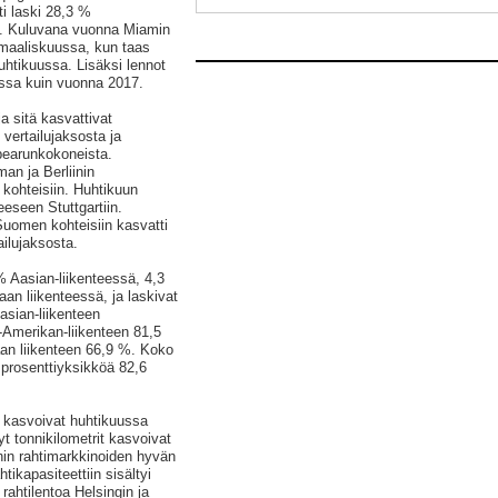
i laski 28,3 %
a. Kuluvana vuonna Miamin
 maaliskuussa, kun taas
uhtikuussa. Lisäksi lennot
ssa kuin vuonna 2017.
a sitä kasvattivat
vertailujaksosta ja
pearunkokoneista.
an ja Berliinin
 kohteisiin. Huhtikuun
eeseen Stuttgartiin.
Suomen kohteisiin kasvatti
ailujaksosta.
% Aasian-liikenteessä, 4,3
an liikenteessä, ja laskivat
asian-liikenteen
-Amerikan-liikenteen 81,5
an liikenteen 66,9 %. Koko
 prosenttiyksikköä 82,6
rit kasvoivat huhtikuussa
t tonnikilometrit kasvoivat
nin rahtimarkkinoiden hyvän
tikapasiteettiin sisältyi
rahtilentoa Helsingin ja