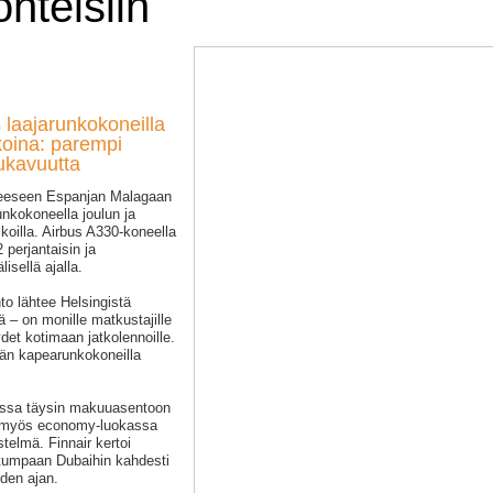
ohteisiin
 laajarunkokoneilla
koina: parempi
ukavuutta
hteeseen Espanjan Malagaan
unkokoneella joulun ja
koilla. Airbus A330-koneella
perjantaisin ja
isellä ajalla.
to lähtee Helsingistä
 – on monille matkustajille
det kotimaan jatkolennoille.
ään kapearunkokoneilla
assa täysin makuuasentoon
lla myös economy-luokassa
telmä. Finnair kertoi
tumpaan Dubaihin kahdesti
den ajan.