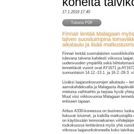
koneita talvik
17.1.2019 17.40
Tulosta PDF
Finnair lentää Malagaan myös
talven suosituimpina lomaviik
aikataulu ja lisää matkustusm
Finnair lentää suomalaisten suosikkiko
tulevana talvena kahdesti viikossa laajar
uudenvuoden ympärillä sekä hiihtolomavii
lennettävät vuorot ovat AY1671 ja AY1672 
sunnuntaisin 14.12.-13.1. ja 16.2.-29.3. väl
Lisäksi laajarunkovuorojen aikataulu – len
aamukahdeksalta ja Malagasta iltapäivällä
mieluisa vaihtoehto ja tarjoaa hyvät yhtey
Muut viisi viikkovuoroa Malagaan lennet
entiseen tapaan.
Airbus A330-koneessa on business luok
liukuvat istuimet, ja kaikilla matkustaji
on käytössään lennonaikainen viihdejärjes
toukokuussa lentävänsä myös yhä suosi
viikossa laajarunkokoneella koko talvikau