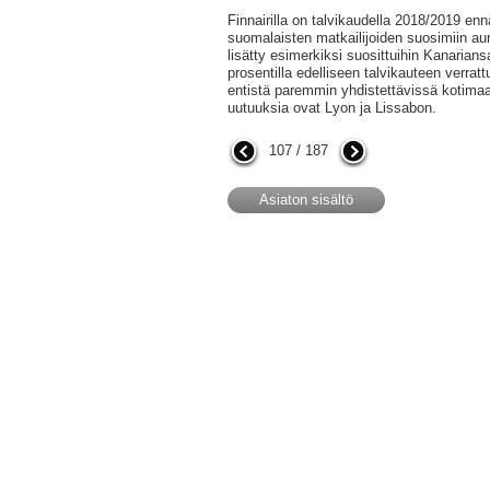
Finnairilla on talvikaudella 2018/2019 en
suomalaisten matkailijoiden suosimiin aur
lisätty esimerkiksi suosittuihin Kanarians
prosentilla edelliseen talvikauteen verratt
entistä paremmin yhdistettävissä kotimaan
uutuuksia ovat Lyon ja Lissabon.
107 / 187
Asiaton sisältö