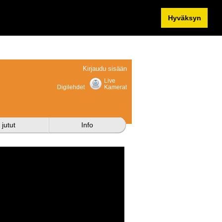
Hyväksyn
Kirjaudu sisään
Live
Digilehdet
Kamerat
 jutut
Info