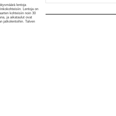
nätysmäärä lentoja
inkokohteisiin. Lentoja on
aarten kohteisiin noin 30
una, ja aikataulut ovat
 jatkolentoihin. Talven