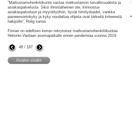
”Matkustamohenkilökunta vastaa matkustamon turvallisuudesta ja
asiakaspalvelusta. Siksi ihmisläheinen ote, kiinnostus
asiakaspalveluun ja myyntityöhön, hyvät tiimityötaidot, vankka
paineensietokyky ja kyky noudattaa ohjeita ovat tärkeitä kriteereitä
hakijoille”, Rolig sanoo.
Finnair on edellisen kerran rekrytoinut matkustamohenkilökuntaa
Helsinki-Vantaan asemapaikalle ennen pandemiaa vuonna 2019.
48 / 187
Asiaton sisältö