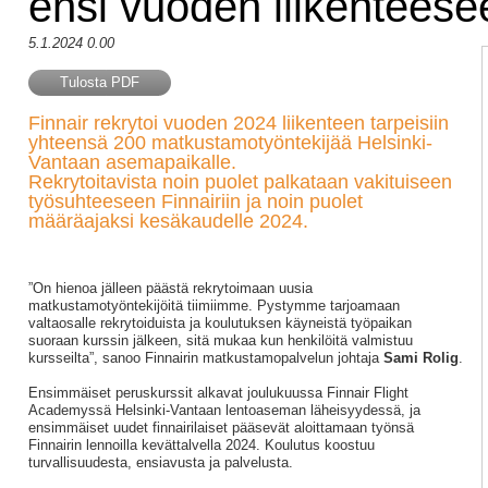
ensi vuoden liikenteese
5.1.2024 0.00
Tulosta PDF
Finnair rekrytoi vuoden 2024 liikenteen tarpeisiin
yhteensä 200 matkustamotyöntekijää Helsinki-
Vantaan asemapaikalle.
Rekrytoitavista noin puolet palkataan vakituiseen
työsuhteeseen Finnairiin ja noin puolet
määräajaksi kesäkaudelle 2024.
”On hienoa jälleen päästä rekrytoimaan uusia
matkustamotyöntekijöitä tiimiimme. Pystymme tarjoamaan
valtaosalle rekrytoiduista ja koulutuksen käyneistä työpaikan
suoraan kurssin jälkeen, sitä mukaa kun henkilöitä valmistuu
kursseilta”, sanoo Finnairin matkustamopalvelun johtaja
Sami Rolig
.
Ensimmäiset peruskurssit alkavat joulukuussa Finnair Flight
Academyssä Helsinki-Vantaan lentoaseman läheisyydessä, ja
ensimmäiset uudet finnairilaiset pääsevät aloittamaan työnsä
Finnairin lennoilla kevättalvella 2024. Koulutus koostuu
turvallisuudesta, ensiavusta ja palvelusta.