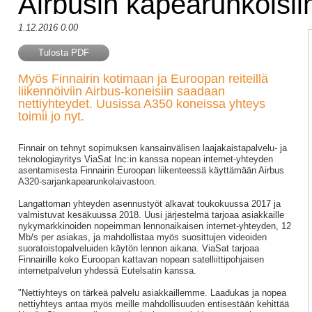
Airbusin kapearunkoisii
1.12.2016 0.00
Tulosta PDF
Myös Finnairin kotimaan ja Euroopan reiteillä
liikennöiviin Airbus-koneisiin saadaan
nettiyhteydet. Uusissa A350 koneissa yhteys
toimii jo nyt.
Finnair on tehnyt sopimuksen kansainvälisen laajakaistapalvelu- ja
teknologiayritys ViaSat Inc:in kanssa nopean internet-yhteyden
asentamisesta Finnairin Euroopan liikenteessä käyttämään Airbus
A320-sarjankapearunkolaivastoon.
Langattoman yhteyden asennustyöt alkavat toukokuussa 2017 ja
valmistuvat kesäkuussa 2018. Uusi järjestelmä tarjoaa asiakkaille
nykymarkkinoiden nopeimman lennonaikaisen internet-yhteyden, 12
Mb/s per asiakas, ja mahdollistaa myös suosittujen videoiden
suoratoistopalveluiden käytön lennon aikana. ViaSat tarjoaa
Finnairille koko Euroopan kattavan nopean satelliittipohjaisen
internetpalvelun yhdessä Eutelsatin kanssa.
"Nettiyhteys on tärkeä palvelu asiakkaillemme. Laadukas ja nopea
nettiyhteys antaa myös meille mahdollisuuden entisestään kehittää