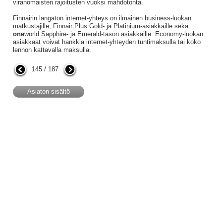
viranomaisten rajoitusten vuoksi mahdotonta.
Finnairin langaton internet-yhteys on ilmainen business-luokan
matkustajille, Finnair Plus Gold- ja Platinium-asiakkaille sekä
one
world Sapphire- ja Emerald-tason asiakkaille. Economy-luokan
asiakkaat voivat hankkia internet-yhteyden tuntimaksulla tai koko
lennon kattavalla maksulla.
145 / 187
Asiaton sisältö