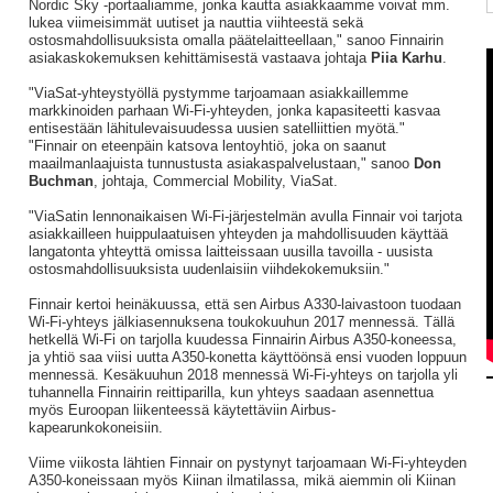
Nordic Sky -portaaliamme, jonka kautta asiakkaamme voivat mm.
lukea viimeisimmät uutiset ja nauttia viihteestä sekä
ostosmahdollisuuksista omalla päätelaitteellaan," sanoo Finnairin
asiakaskokemuksen kehittämisestä vastaava johtaja
Piia Karhu
.
"ViaSat-yhteystyöllä pystymme tarjoamaan asiakkaillemme
markkinoiden parhaan Wi-Fi-yhteyden, jonka kapasiteetti kasvaa
entisestään lähitulevaisuudessa uusien satelliittien myötä."
"Finnair on eteenpäin katsova lentoyhtiö, joka on saanut
maailmanlaajuista tunnustusta asiakaspalvelustaan," sanoo
Don
Buchman
, johtaja, Commercial Mobility, ViaSat.
"ViaSatin lennonaikaisen Wi-Fi-järjestelmän avulla Finnair voi tarjota
asiakkailleen huippulaatuisen yhteyden ja mahdollisuuden käyttää
langatonta yhteyttä omissa laitteissaan uusilla tavoilla - uusista
ostosmahdollisuuksista uudenlaisiin viihdekokemuksiin."
Finnair kertoi heinäkuussa, että sen Airbus A330-laivastoon tuodaan
Wi-Fi-yhteys jälkiasennuksena toukokuuhun 2017 mennessä. Tällä
hetkellä Wi-Fi on tarjolla kuudessa Finnairin Airbus A350-koneessa,
ja yhtiö saa viisi uutta A350-konetta käyttöönsä ensi vuoden loppuun
mennessä. Kesäkuuhun 2018 mennessä Wi-Fi-yhteys on tarjolla yli
tuhannella Finnairin reittiparilla, kun yhteys saadaan asennettua
myös Euroopan liikenteessä käytettäviin Airbus-
kapearunkokoneisiin.
Viime viikosta lähtien Finnair on pystynyt tarjoamaan Wi-Fi-yhteyden
A350-koneissaan myös Kiinan ilmatilassa, mikä aiemmin oli Kiinan