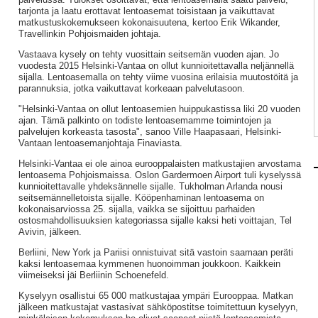
tarjonta ja laatu erottavat lentoasemat toisistaan ja vaikuttavat
matkustuskokemukseen kokonaisuutena, kertoo Erik Wikander,
Travellinkin Pohjoismaiden johtaja.
Vastaava kysely on tehty vuosittain seitsemän vuoden ajan. Jo
vuodesta 2015 Helsinki-Vantaa on ollut kunnioitettavalla neljännellä
sijalla. Lentoasemalla on tehty viime vuosina erilaisia muutostöitä ja
parannuksia, jotka vaikuttavat korkeaan palvelutasoon.
"Helsinki-Vantaa on ollut lentoasemien huippukastissa liki 20 vuoden
ajan. Tämä palkinto on todiste lentoasemamme toimintojen ja
palvelujen korkeasta tasosta", sanoo Ville Haapasaari, Helsinki-
Vantaan lentoasemanjohtaja Finaviasta.
Helsinki-Vantaa ei ole ainoa eurooppalaisten matkustajien arvostama
lentoasema Pohjoismaissa. Oslon Gardermoen Airport tuli kyselyssä
kunnioitettavalle yhdeksännelle sijalle. Tukholman Arlanda nousi
seitsemännelletoista sijalle. Kööpenhaminan lentoasema on
kokonaisarviossa 25. sijalla, vaikka se sijoittuu parhaiden
ostosmahdollisuuksien kategoriassa sijalle kaksi heti voittajan, Tel
Avivin, jälkeen.
Berliini, New York ja Pariisi onnistuivat sitä vastoin saamaan peräti
kaksi lentoasemaa kymmenen huonoimman joukkoon. Kaikkein
viimeiseksi jäi Berliinin Schoenefeld.
Kyselyyn osallistui 65 000 matkustajaa ympäri Eurooppaa. Matkan
jälkeen matkustajat vastasivat sähköpostitse toimitettuun kyselyyn,