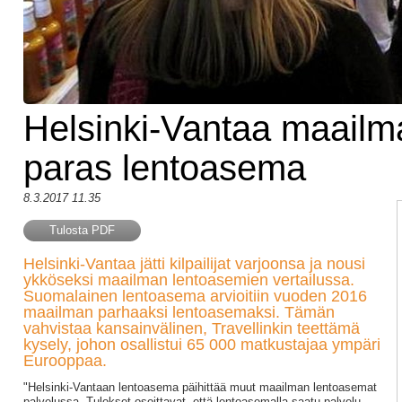
Helsinki-Vantaa maailm
paras lentoasema
8.3.2017 11.35
Tulosta PDF
Helsinki-Vantaa jätti kilpailijat varjoonsa ja nousi
ykköseksi maailman lentoasemien vertailussa.
Suomalainen lentoasema arvioitiin vuoden 2016
maailman parhaaksi lentoasemaksi. Tämän
vahvistaa kansainvälinen, Travellinkin teettämä
kysely, johon osallistui 65 000 matkustajaa ympäri
Eurooppaa.
"Helsinki-Vantaan lentoasema päihittää muut maailman lentoasemat
palvelussa. Tulokset osoittavat, että lentoasemalla saatu palvelu,