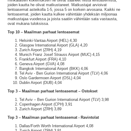
minkälaisen kokemuksen he olivat saaneet niistä lentoasemista,
joiden kautta he olivat matkustaneet. Matkustajat arvioivat
lentoasemat asteikolla 1-5, jossa 5 on korkein arvosana. Kaikki ne
lentoasemat, joiden kautta kulkee vähintään yhdeksän miljoonaa
matkustajaa vuodessa ja joista saatiin vähintään sata vastausta,
ovat mukana tuloksissa.
Top 10 – Maailman parhaat lentoasemat
Helsinki-Vantaa Airport (HEL) 4,30
Glasgow International Airport (GLA) 4,20
Zurich Airport (ZRH) 4,19
Munich Franz Josef Strauss Airport (MUC) 4,15
Frankfurt Airport (FRA) 4,10
Geneva Airport (GVA) 4,08
Bangkok International Airport (BKK) 4,06
Tel Aviv - Ben Gurion International Airport (TLV) 4,06
Oslo Gardermoen Airport (OSL) 4,04
Dublin Airport (DUB) 4,04
Top 3 – Maailman parhaat lentoasemat – Ostokset
Tel Aviv – Ben Gurion International Airport (TLV) 3,98
Copenhagen Airport (CPH) 3,91
Zurich Airport (ZRH) 3,89
Top 3 – Maailman parhaat lentoasemat - Ravintolat
Dallas/Forth Worth International Airport 4,08
Zurich Airport (ZRH) 3,91