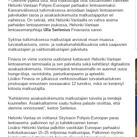
– Olemme ylpeitä siitä, että matkustajat ovat toistamiseen valinneet
Helsinki-Vantaan Pohjois-Euroopan parhaaksi lentoasemaksi.
Kansanvälisessä tutkimuksessa arvioidaan laajasti lentoasemien
palveluiden tasoa ja asiakaskokemusta matkustajapolun eri
vaiheissa. On selvää, että Helsinki-Vantaalla on vahva asema
parhaiden lentoasemien joukossa, Helsinki-Vantaan
lentoasemanjohtaja
Ulla Serlenius
Finaviasta sanoo.
Syktrax-tutkimuksessa matkustajat arvioivat muun muassa
turvatarkastusta, ostos- ja ruokailumahdollisuuksia sekä saapuvien
matkustajien ja vaihtomatkustajien palveluita.
Finavia on viime vuosina uudistanut kattavasti Helsinki-Vantaan
lentoaseman terminaalia ja sen palveluita sekä kehittänyt digitaalista
asiakaskokemusta. Viimeisimpänä lentoasemalle on auennut uusia
lounge-tiloja, ravintoloita, parturikampaamo ja apteekki.
Lisäksi Finavia on julkaissut verkkosivuillaan turvatarkastuksen
jonotusajan ennusteen seuraavaksi 12 tunniksi, mikä on kerännyt
kiitosta matkustajilta.
”Kehitämme asiakaskokemusta matkustajien toiveita ja trendejä
kuunnellen. Asiakkailtamme saatu huikea palaute osoittaa, että
olemme onnistuneet”, kertoo Serlenius.
Helsinki-Vantaa on voittanut Skytraxin Pohjois-Euroopan paras
lentoasema -palkinnon nyt jo kahdeksannen kerran.
Lisäksi Helsinki-Vantaa palkittiin vastikään Euroopan parhaaksi
kokoluokassaan 15–25 miljoonaa matkustajaa. Palkinnon myönsi