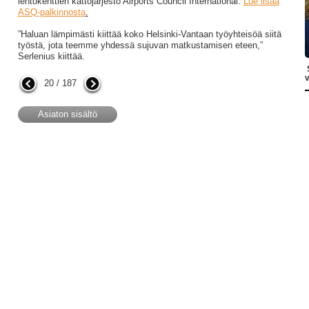
lentokenttien kattojärjestö Airports Council International.
Lue lisää
ASQ-palkinnosta
.
”Haluan lämpimästi kiittää koko Helsinki-Vantaan työyhteisöä siitä
työstä, jota teemme yhdessä sujuvan matkustamisen eteen,”
Serlenius kiittää.
S
v
20 / 187
Asiaton sisältö