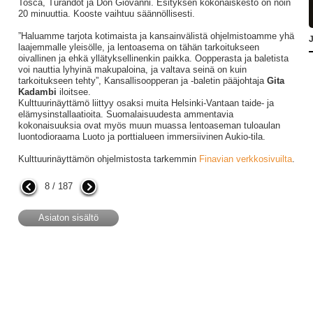
Tosca, Turandot ja Don Giovanni. Esityksen kokonaiskesto on noin
20 minuuttia. Kooste vaihtuu säännöllisesti.
”Haluamme tarjota kotimaista ja kansainvälistä ohjelmistoamme yhä
J
laajemmalle yleisölle, ja lentoasema on tähän tarkoitukseen
oivallinen ja ehkä yllätyksellinenkin paikka. Oopperasta ja baletista
voi nauttia lyhyinä makupaloina, ja valtava seinä on kuin
tarkoitukseen tehty”, Kansallisoopperan ja -baletin pääjohtaja
Gita
Kadambi
iloitsee.
Kulttuurinäyttämö liittyy osaksi muita Helsinki-Vantaan taide- ja
elämysinstallaatioita. Suomalaisuudesta ammentavia
kokonaisuuksia ovat myös muun muassa lentoaseman tuloaulan
luontodioraama Luoto ja porttialueen immersiivinen Aukio-tila.
Kulttuurinäyttämön ohjelmistosta tarkemmin
Finavian verkkosivuilta
.
8 / 187
Asiaton sisältö