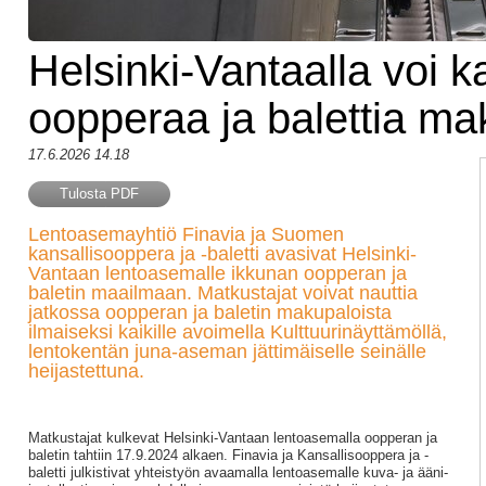
Helsinki-Vantaalla voi k
oopperaa ja balettia ma
17.6.2026 14.18
Tulosta PDF
Lentoasemayhtiö Finavia ja Suomen
kansallisooppera ja -baletti avasivat Helsinki-
Vantaan lentoasemalle ikkunan oopperan ja
baletin maailmaan. Matkustajat voivat nauttia
jatkossa oopperan ja baletin makupaloista
ilmaiseksi kaikille avoimella Kulttuurinäyttämöllä,
lentokentän juna-aseman jättimäiselle seinälle
heijastettuna.
Matkustajat kulkevat Helsinki-Vantaan lentoasemalla oopperan ja
baletin tahtiin 17.9.2024 alkaen. Finavia ja Kansallisooppera ja -
baletti julkistivat yhteistyön avaamalla lentoasemalle kuva- ja ääni-