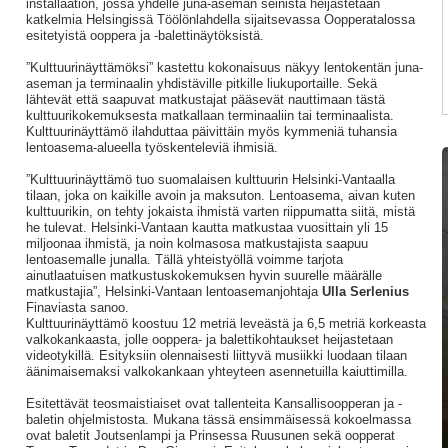
installaation, jossa yhdelle juna-aseman seinistä heijastetaan
katkelmia Helsingissä Töölönlahdella sijaitsevassa Oopperatalossa
esitetyistä ooppera ja -balettinäytöksistä.
”Kulttuurinäyttämöksi” kastettu kokonaisuus näkyy lentokentän juna-
aseman ja terminaalin yhdistäville pitkille liukuportaille. Sekä
lähtevät että saapuvat matkustajat pääsevät nauttimaan tästä
kulttuurikokemuksesta matkallaan terminaaliin tai terminaalista.
Kulttuurinäyttämö ilahduttaa päivittäin myös kymmeniä tuhansia
lentoasema-alueella työskenteleviä ihmisiä.
”Kulttuurinäyttämö tuo suomalaisen kulttuurin Helsinki-Vantaalla
tilaan, joka on kaikille avoin ja maksuton. Lentoasema, aivan kuten
kulttuurikin, on tehty jokaista ihmistä varten riippumatta siitä, mistä
he tulevat. Helsinki-Vantaan kautta matkustaa vuosittain yli 15
miljoonaa ihmistä, ja noin kolmasosa matkustajista saapuu
lentoasemalle junalla. Tällä yhteistyöllä voimme tarjota
ainutlaatuisen matkustuskokemuksen hyvin suurelle määrälle
matkustajia”, Helsinki-Vantaan lentoasemanjohtaja
Ulla Serlenius
Finaviasta sanoo.
Kulttuurinäyttämö koostuu 12 metriä leveästä ja 6,5 metriä korkeasta
valkokankaasta, jolle ooppera- ja balettikohtaukset heijastetaan
videotykillä. Esityksiin olennaisesti liittyvä musiikki luodaan tilaan
äänimaisemaksi valkokankaan yhteyteen asennetuilla kaiuttimilla.
Esitettävät teosmaistiaiset ovat tallenteita Kansallisoopperan ja -
baletin ohjelmistosta. Mukana tässä ensimmäisessä kokoelmassa
ovat baletit Joutsenlampi ja Prinsessa Ruusunen sekä oopperat