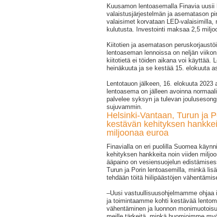
Kuusamon lentoasemalla Finavia uusii k
valaistusjärjestelmän ja asematason pi
valaisimet korvataan LED-valaisimilla
kulutusta. Investointi maksaa 2,5 miljo
Kiitotien ja asematason peruskorjaust
lentoaseman lennoissa on neljän viikon 
kiitotietä ei töiden aikana voi käyttää.
heinäkuuta ja se kestää 15. elokuuta as
Lentotauon jälkeen, 16. elokuuta 202
lentoasema on jälleen avoinna normaalist
palvelee syksyn ja tulevan joulusesongin
sujuvammin.
Helsinki-Vantaan, Turun ja 
kestävän kehityksen hankkeid
miljoonaa euroa
Finavialla on eri puolilla Suomea käyn
kehityksen hankkeita noin viiden miljo
ääpaino on vesiensuojelun edistämises
Turun ja Porin lentoasemilla, minkä lisä
tehdään töitä hiilipäästöjen vähentämis
‒Uusi vastuullisuusohjelmamme ohjaa 
ja toimintaamme kohti kestävää lentoma
vähentäminen ja luonnon monimuotoisu
meille tärkeitä, minkä huomioimme my