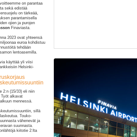
avoitteemme on parantaa
tta sekä edistää
ensuojelu on tärkeää,
jauksen parantamisella
iden ojien ja purojen
nsson
Finaviasta.
uonna 2023 ovat yhteensä
 miljoonaa euroa kohdistuu
nnustöitä tehdään
usamon lentoasemilla.
via käyttää yli viisi
nkkeisiin Helsinki-
eruskorjaus
askeutumissuuntiin
 2:n (15/33) eli niin
. Työt alkavat
 alkuun mennessä.
keutumissuuntiin, sillä
i laskeutua. Touko-
suunnasta vähenevät ja
 Keravan suunnasta.
lähtöjä kiitotie 2:lta