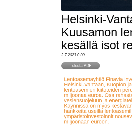
Helsinki-Van
Kuusamon len
kesällä isot r
2.7.2023 0.00
Tulosta PDF
Lentoasemayhtiö Finavia inv
Helsinki-Vantaan, Kuopion 
lentoasemien kiitoteiden peru
miljoonaa euroa. Osa rahast
vesiensuojeluun ja energiat
Käynnissä on myös kestävän
hankkeita useilla lentoasemi
ympäristöinvestoinnit nousev
miljoonaan euroon.