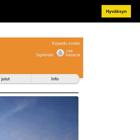
Hyväksyn
Kirjaudu sisään
Live
Digilehdet
Kamerat
 jutut
Info