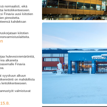
ssä normaalisti, eikä
tai lentoliikenteeseen.
i Finavia uusii kiitotien
ien pinnoitetta.
yhteensä kahdeksan
ruskorjataan kiitotien
nnonvarmistuslaitteita.
en
jaa hulevesiviemäröintiä,
onna alkaneita
toasemalle Finavia
roa.
at syyskuun alkuun
ikennöinti on mahdollista
 lentoliikenteeseen.
rannustyöt valmistuvat
-15.8.