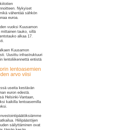
iitotien
nnoitteen. Nykyiset
, mikä vähentää sähkön
onaa euroa.
öiden vuoksi Kuusamon
mittainen tauko, sillä
 Lentotauko alkaa 17.
ti.
3 alkaen Kuusamon
i. Uusittu infrastruktuuri
 lentoliikennettä entistä
Porin lentoasemien
en arvo viisi
nissä useita kestävän
onan euron edestä.
sä Helsinki-Vantaan,
ksi kaikilla lentoasemilla
eksi.
investointipäätöksiämme
tkailua. Hiilipäästöjen
uden säilyttäminen ovat
ös tämän kesän