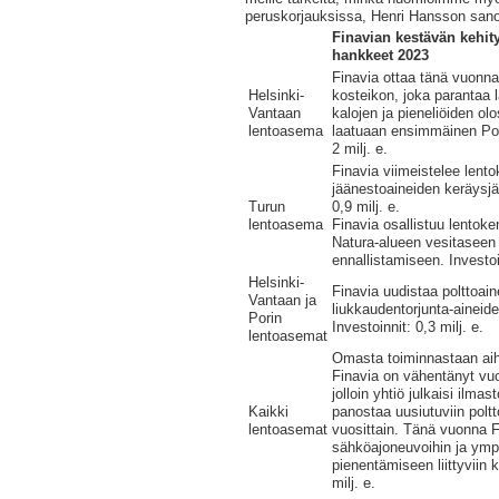
peruskorjauksissa, Henri Hansson san
Finavian kestävän kehit
hankkeet 2023
Finavia ottaa tänä vuonn
Helsinki-
kosteikon, joka parantaa l
Vantaan
kalojen ja pieneliöiden ol
lentoasema
laatuaan ensimmäinen Poh
2 milj. e.
Finavia viimeistelee lent
jäänestoaineiden keräysjär
Turun
0,9 milj. e.
lentoasema
Finavia osallistuu lentoke
Natura-alueen vesitaseen 
ennallistamiseen. Investoin
Helsinki-
Finavia uudistaa polttoain
Vantaan ja
liukkaudentorjunta-aineide
Porin
Investoinnit: 0,3 milj. e.
lentoasemat
Omasta toiminnastaan aihe
Finavia on vähentänyt vu
jolloin yhtiö julkaisi ilma
Kaikki
panostaa uusiutuviin poltt
lentoasemat
vuosittain. Tänä vuonna F
sähköajoneuvoihin ja ymp
pienentämiseen liittyviin k
milj. e.