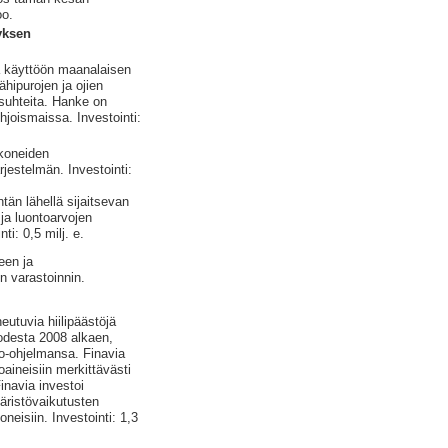
oo.
yksen
a käyttöön maanalaisen
ähipurojen ja ojien
osuhteita. Hanke on
joismaissa. Investointi:
okoneiden
jestelmän. Investointi:
ntän lähellä sijaitsevan
ja luontoarvojen
ti: 0,5 milj. e.
een ja
n varastoinnin.
utuvia hiilipäästöjä
odesta 2008 alkaen,
sto-ohjelmansa. Finavia
oaineisiin merkittävästi
inavia investoi
äristövaikutusten
oneisiin. Investointi: 1,3