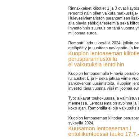
Rinnakkaiset kiitotiet 1 ja 3 ovat käytö
remontti näin ollen vaikuta matkustaja- 
Hulevesiviemäristön parantamisen lisäks
alla olevia sähköjärjestelmiä sekä kiitot
Investoinnin suuruus on tänä vuonna 
miljoonaa euroa.
Remontti jatkuu kesällä 2024, jolloin pe
eteläpääty ja uusitaan navigaatio- ja le
Kuopion lentoaseman kiitoti
perusparannustöillä
ei vaikutuksia lentoihin
Kuopion lentoasemalla Finavia peruskor
rullaustiet E ja F sekä jatkaa viime vu
sähköverkon uusimistöitä. Kuopion len
investoi tänä vuonna viisi miljoonaa eu
Työt alkavat toukokuussa ja valmistuv
mennessä. Lentoasema on avoinna ja li
koko ajan. Remontilla ei ole vaikutuksia
Kuopion lentoaseman kiitotien peruspa
syksyllä 2024.
Kuusamon lentoaseman l
entoliikenteessä tauko 17.7.