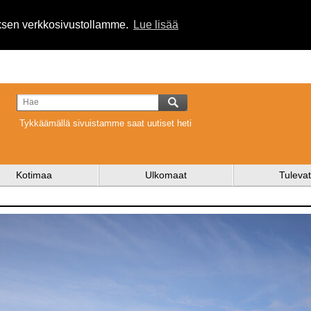
uksen verkkosivustollamme.
Lue lisää
Tykkäämällä sivuistamme saat uutiset heti
Kotimaa
Ulkomaat
Tulevat