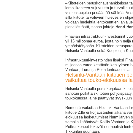
‒Kiitoteiden peruskorjaushankkeissa t
lentoliikenteen sujuvuutta ja turvallisuu
vesiensuojelua ja säästää sähköä. Vesi
sillä kiitoteiltä valuvien hulevesien oh
voidaan huolehtia lentokenttien lähialue
pieneliöstöstä, sanoo johtaja
Henri Ha
Finavian infrastruktuuri-investoinnit v
yli 15 miljoonaa euroa, josta noin neljä
ympäristötyöhön. Kiitoteiden peruspara
Helsinki-Vantaalla sekä Kuopion ja Ku
Infrastruktuuri-investointien lisäksi Fina
miljoonaa euroa kestävän kehityksen ha
Vantaan, Turun ja Porin lentoasemilla.
Helsinki-Vantaan kiitotien p
vaikuttaa touko-elokuussa l
Helsinki-Vantaalla peruskorjataan kiitotie
sanotun poikittaiskiitotien pohjoispääty
toukokuussa ja ne päättyvät syyskuun
Remontti vaikuttaa Helsinki-Vantaan las
kiitotie 2:lle ei korjaustöiden aikana vo
elokuussa laskeutumiset Nurmijärven 
samalla lisääntyvät Koillis-Vantaan ja
Potkurikoneet tekevät normaalisti lentoon
Tikkurilan suuntaan.