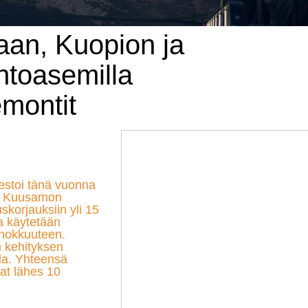
taan, Kuopion ja
toasemilla
emontit
estoi tänä vuonna
ja Kuusamon
skorjauksiin yli 15
a käytetään
ehokkuuteen.
 kehityksen
lla. Yhteensä
at lähes 10