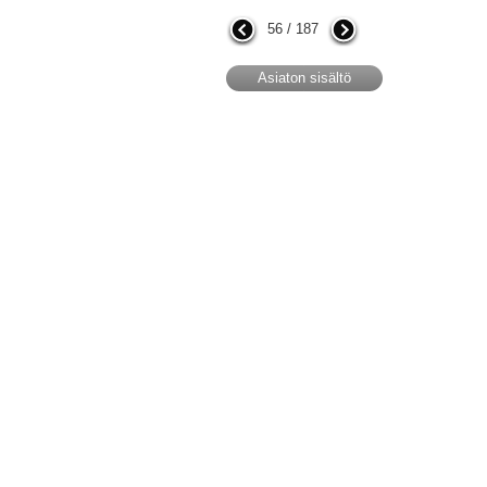
56 / 187
Asiaton sisältö