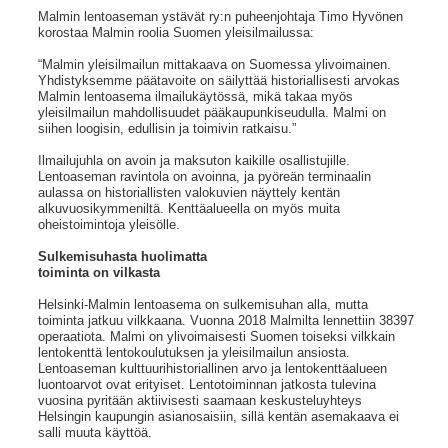
Malmin lentoaseman ystävät ry:n puheenjohtaja Timo Hyvönen
korostaa Malmin roolia Suomen yleisilmailussa:
“Malmin yleisilmailun mittakaava on Suomessa ylivoimainen.
Yhdistyksemme päätavoite on säilyttää historiallisesti arvokas
Malmin lentoasema ilmailukäytössä, mikä takaa myös
yleisilmailun mahdollisuudet pääkaupunkiseudulla. Malmi on
siihen loogisin, edullisin ja toimivin ratkaisu.”
Ilmailujuhla on avoin ja maksuton kaikille osallistujille.
Lentoaseman ravintola on avoinna, ja pyöreän terminaalin
aulassa on historiallisten valokuvien näyttely kentän
alkuvuosikymmeniltä. Kenttäalueella on myös muita
oheistoimintoja yleisölle.
Sulkemisuhasta huolimatta
toiminta on vilkasta
Helsinki-Malmin lentoasema on sulkemisuhan alla, mutta
toiminta jatkuu vilkkaana. Vuonna 2018 Malmilta lennettiin 38397
operaatiota. Malmi on ylivoimaisesti Suomen toiseksi vilkkain
lentokenttä lentokoulutuksen ja yleisilmailun ansiosta.
Lentoaseman kulttuurihistoriallinen arvo ja lentokenttäalueen
luontoarvot ovat erityiset. Lentotoiminnan jatkosta tulevina
vuosina pyritään aktiivisesti saamaan keskusteluyhteys
Helsingin kaupungin asianosaisiin, sillä kentän asemakaava ei
salli muuta käyttöä.