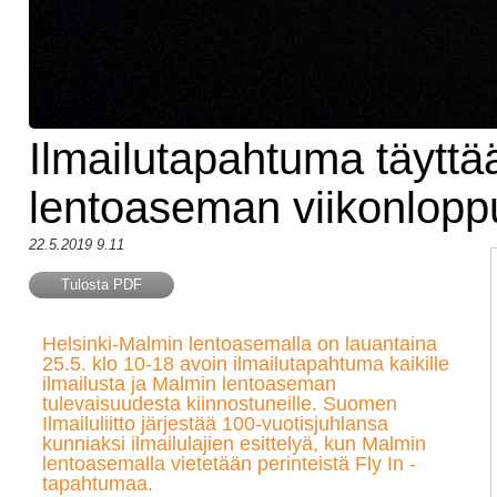
Ilmailutapahtuma täytt
lentoaseman viikonlop
22.5.2019 9.11
Tulosta PDF
Helsinki-Malmin lentoasemalla on lauantaina
25.5. klo 10-18 avoin ilmailutapahtuma kaikille
ilmailusta ja Malmin lentoaseman
tulevaisuudesta kiinnostuneille. Suomen
Ilmailuliitto järjestää 100-vuotisjuhlansa
kunniaksi ilmailulajien esittelyä, kun Malmin
lentoasemalla vietetään perinteistä Fly In -
tapahtumaa.