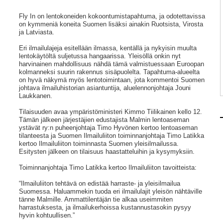
Fly In on lentokoneiden kokoontumistapahtuma, ja odotettavissa
on kymmeniä koneita Suomen lisäksi ainakin Ruotsista, Virosta
ja Latviasta.
Eri ilmailulajeja esitellään ilmassa, kentällä ja nykyisin muulta
lentokäytöltä suljetussa hangaarissa. Yleisöllä onkin nyt
harvinainen mahdollisuus nähdä tämä valmistuessaan Euroopan
kolmanneksi suurin rakennus sisäpuolelta. Tapahtuma-alueelta
on hyvä näkymä myös lentotoimintaan, jota kommentoi Suomen
johtava ilmailuhistorian asiantuntija, aluelennonjohtaja Jouni
Laukkanen.
Tilaisuuden avaa ympäristöministeri Kimmo Tiilikainen kello 12.
Tämän jälkeen järjestäjien edustajista Malmin lentoaseman
ystävät ry:n puheenjohtaja Timo Hyvönen kertoo lentoaseman
tilanteesta ja Suomen Ilmailuliiton toiminnanjohtaja Timo Latikka
kertoo Ilmailuliiton toiminnasta Suomen yleisilmailussa.
Esitysten jälkeen on tilaisuus haastatteluihin ja kysymyksiin.
Toiminnanjohtaja Timo Latikka kertoo Ilmailuliiton tavoitteista:
“Ilmailuliiton tehtävä on edistää harraste- ja yleisilmailua
Suomessa. Haluammekin tuoda eri ilmailulajit yleisön nähtäville
tänne Malmille. Ammattilentäjän tie alkaa useimmiten
harrastuksesta, ja ilmailukerhoissa kustannustasokin pysyy
hyvin kohtuullisen.”