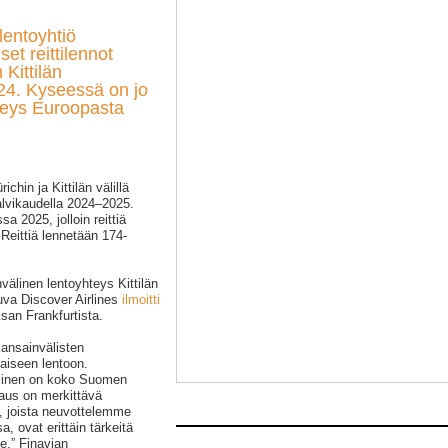
lentoyhtiö
et reittilennot
 Kittilän
24. Kyseessä on jo
hteys Euroopasta
ichin ja Kittilän välillä
alvikaudella 2024–2025.
 2025, jolloin reittiä
 Reittiä lennetään 174-
välinen lentoyhteys Kittilän
uva Discover Airlines
ilmoitti
san Frankfurtista.
kansainvälisten
taiseen lentoon.
äminen on koko Suomen
vaus on merkittävä
t, joista neuvottelemme
 ovat erittäin tärkeitä
e,” Finavian