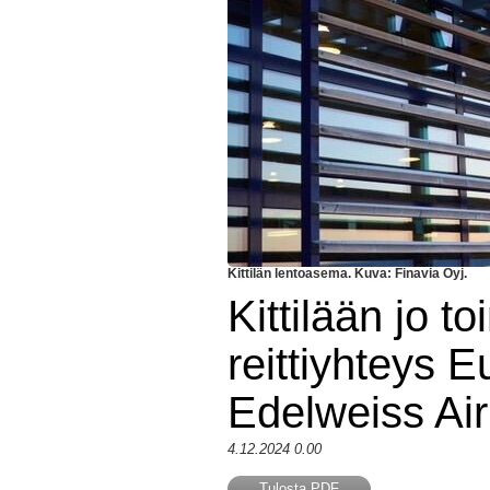
Kittilän lentoasema. Kuva: Finavia Oyj.
Kittilään jo t
reittiyhteys 
Edelweiss Air 
4.12.2024 0.00
Tulosta PDF