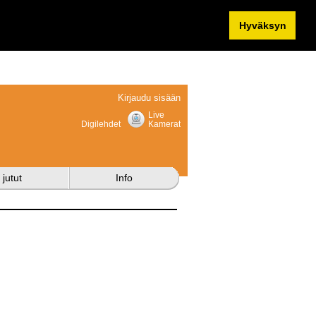
Hyväksyn
Kirjaudu sisään
Live
Digilehdet
Kamerat
 jutut
Info