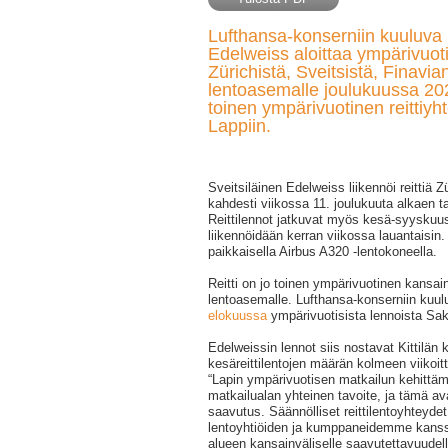
Lufthansa-konserniin kuuluva 
Edelweiss aloittaa ympärivuotis
Zürichistä, Sveitsistä, Finavian
lentoasemalle joulukuussa 20
toinen ympärivuotinen reittiy
Lappiin.
Sveitsiläinen Edelweiss liikennöi reittiä Zür
kahdesti viikossa 11. joulukuuta alkaen t
Reittilennot jatkuvat myös kesä-syyskuussa
liikennöidään kerran viikossa lauantaisin.
paikkaisella Airbus A320 -lentokoneella.
Reitti on jo toinen ympärivuotinen kansain
lentoasemalle. Lufthansa-konserniin kuul
elokuussa
ympärivuotisista lennoista Sak
Edelweissin lennot siis nostavat Kittilän 
kesäreittilentojen määrän kolmeen viikoit
“Lapin ympärivuotisen matkailun kehitt
matkailualan yhteinen tavoite, ja tämä a
saavutus. Säännölliset reittilentoyhteyde
lentoyhtiöiden ja kumppaneidemme kanssa,
alueen kansainväliselle saavutettavuudell