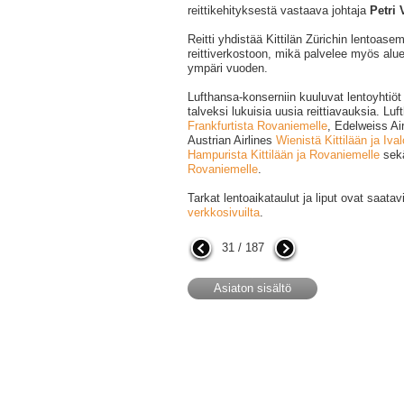
reittikehityksestä vastaava johtaja
Petri 
Reitti yhdistää Kittilän Zürichin lentoas
reittiverkostoon, mikä palvelee myös alue
ympäri vuoden.
Lufthansa-konserniin kuuluvat lentoyhtiöt 
talveksi lukuisia uusia reittiavauksia. Lu
Frankfurtista Rovaniemelle
, Edelweiss Ai
Austrian Airlines
Wienistä Kittilään ja Iva
Hampurista Kittilään ja Rovaniemelle
sek
Rovaniemelle
.
Tarkat lentoaikataulut ja liput ovat saatav
verkkosivuilta
.
31 / 187
Asiaton sisältö