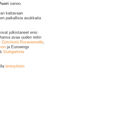
Vuori
sanoo.
eman kattavaan
en paikallisia asukkaita
ovat julkistaneet ensi
fthansa avaa uuden reitin
r
Zürichistä Rovaniemelle
,
loon
ja Eurowings
ä
Stuttgartista
illa
lentoyhtiön