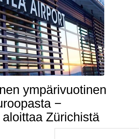
oinen ympärivuotinen
Euroopasta −
aloittaa Zürichistä