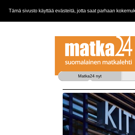
Tämä sivusto käyttää evästeitä, jotta saat parhaan kokem
Matka24 nyt