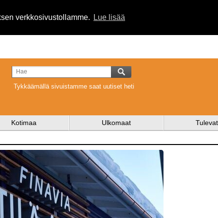
uksen verkkosivustollamme.
Lue lisää
Tykkäämällä sivuistamme saat uutiset heti
Kotimaa
Ulkomaat
Tulevat