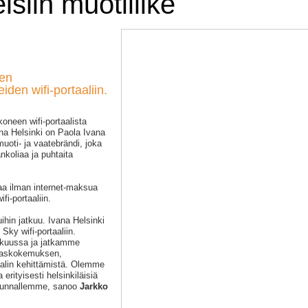
isiin muotiliike
sen
en wifi-portaaliin.
oneen wifi-portaalista
ana Helsinki on Paola Ivana
uoti- ja vaatebrändi, joka
nkoliaa ja puhtaita
taa ilman internet-maksua
ifi-portaaliin.
hin jatkuu. Ivana Helsinki
ky wifi-portaaliin.
ikuussa ja jatkamme
kaskokemuksen,
aalin kehittämistä. Olemme
 erityisesti helsinkiläisiä
skunnallemme, sanoo
Jarkko