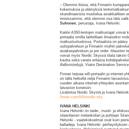
‒ Olemme iloisia, että Finnairin kumppa
kokemuksia ja elämyksiä lentomatkailuun.
skandinaavista muotoilua asiakkailleen 
innoissamme, että olemme osa tätä vali
Suhonen
, perustaja, Ivana Helsinki.
Kaikki A350-lentojen matkustajat voivat k
portaalia omilla laitteillaan ilmaiseksi m
matkustusluokissa. Portaalista on pääsy f
uutispalveluun ja Finnairin muihin palvelui
asiakaspalveluun ja pre order -tilausten 
voivat myös Nordic Skyssä tilata taksin 
kautta sekä varata erilaisia kohdepalveluit
illallisristeilyjä, Viator Destination Servic
Finnair tarjoaa wifi-portaalin ja internet-
on tällä hetkellä neljä Finnairin laivastos
vuoden aikana internet-yhteyden asentam
laivaston koneisiin.
Lisätietoa Nordic Skystä ja Ivana Helsink
finnair.com/fi/fi/nordic-sky
IVANA HELSINKI
Ivana Helsinki on taide-, muoti- ja elokuv
slaavilaisen melankolian ja puhtaan Skan
Helsinki - vaatekokoelmat ovat kuin pieni
balladeja. Ivana Helsinki -perheyrityksen a