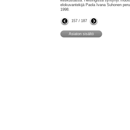
keskustassa. Helsingissä syntynyt muotoilij
elokuvantekijä Paola Ivana Suhonen peru
1998.
157 / 187
Asiaton sisältö