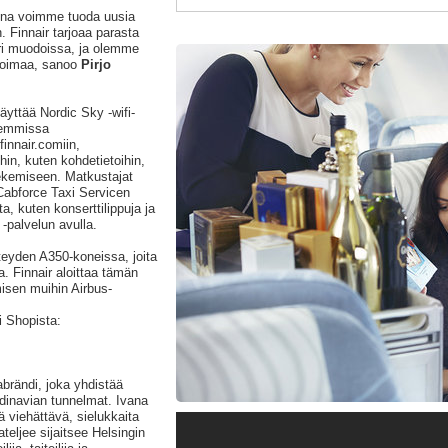
nina voimme tuoda uusia
 Finnair tarjoaa parasta
eri muodoissa, ja olemme
koimaa, sanoo
Pirjo
äyttää Nordic Sky -wifi-
olemmissa
innair.comiin,
hin, kuten kohdetietoihin,
tekemiseen. Matkustajat
Cabforce Taxi Servicen
a, kuten konserttilippuja ja
e -palvelun avulla.
yhteyden A350-koneissa, joita
sa. Finnair aloittaa tämän
isen muihin Airbus-
i Shopista:
abrändi, joka yhdistää
dinavian tunnelmat. Ivana
ä viehättävä, sielukkaita
teljee sijaitsee Helsingin