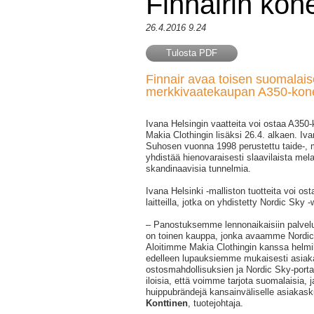
Finnairin kone
26.4.2016 9.24
Tulosta PDF
Finnair avaa toisen suomalai
merkkivaatekaupan A350-koneid
Ivana Helsingin vaatteita voi ostaa A350-k
Makia Clothingin lisäksi 26.4. alkaen. Iv
Suhosen vuonna 1998 perustettu taide-, m
yhdistää hienovaraisesti slaavilaista mela
skandinaavisia tunnelmia.
Ivana Helsinki -malliston tuotteita voi os
laitteilla, jotka on yhdistetty Nordic Sky -w
‒ Panostuksemme lennonaikaisiin palvelui
on toinen kauppa, jonka avaamme Nordic S
Aloitimme Makia Clothingin kanssa helm
edelleen lupauksiemme mukaisesti asia
ostosmahdollisuksien ja Nordic Sky-port
iloisia, että voimme tarjota suomalaisia, ja
huippubrändejä kansainväliselle asiaka
Konttinen
, tuotejohtaja.