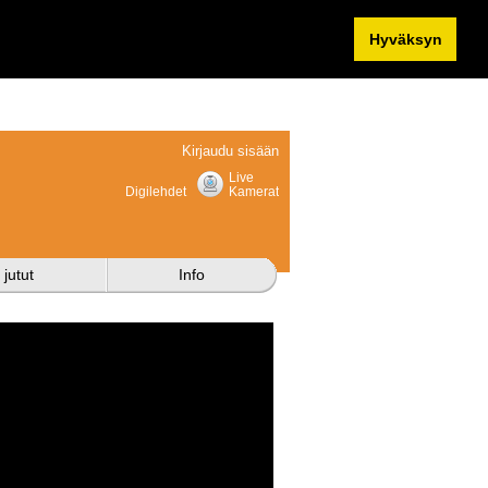
Hyväksyn
Kirjaudu sisään
Live
Digilehdet
Kamerat
 jutut
Info