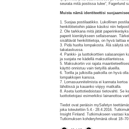
seurata mitä postissa tulee”, Fagerlund s
Muista nämä identiteettisi suojaamisee
1. Suojaa postilaatikko. Lukollinen postil
henkilötietoihin pääse käsiksi niin helpost
2. Ole tarkkana mitä jätät paperinkeräyks
paperit kierrätykseen sellaisenaan. Tärkei
sisältävät henkilötietoja, on hyvä laittaa en
3. Pidä huolta lompakosta. Älä säilytä si
takataskussa.
4. Pankki- ja luottokorttien salasanojen 
ja suojata ne kädellä maksutilanteissa.
5. Maksukortin voi rajata maantieteellises
käyttö onnistuu vain tietyillä alueilla.
6. Torilla ja julkisilla paikoilla on hyvä ol
lompakkojen kanssa.
7. Lomasuunnitelmista ei kannata kertoa 
lähdössä ja kauanko viipyy matkalla.
8. Aseta luottotiedoistasi tietovahti. Se ke
luottotietojasi esimerkiksi lainanottoa var
Tiedot ovat peräisin mySafetyn teettämä
joka toteutettiin 5.4.- 28.4.2016. Tutkimu
Insight Finland. Tutkimukseen vastasi ka
Tutkimuksen kohderyhmänä olivat 18–70 -