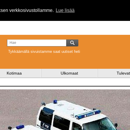
uksen verkkosivustollamme.
Lue lisää
Tykkäämällä sivuistamme saat uutiset heti
Kotimaa
Ulkomaat
Tulevat