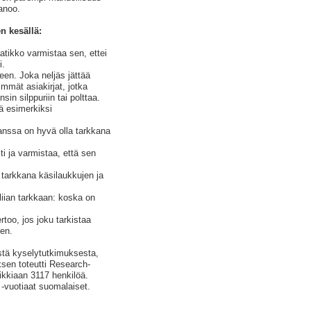
anoo.
n kesällä:
aatikko varmistaa sen, ettei
i.
een. Joka neljäs jättää
mmät asiakirjat, jotka
sin silppuriin tai polttaa.
tä esimerkiksi
kanssa on hyvä olla tarkkana
ti ja varmistaa, että sen
la tarkkana käsilaukkujen ja
liian tarkkaan: koska on
rtoo, jos joku tarkistaa
ten.
stä kyselytutkimuksesta,
ksen toteutti Research-
ikkiaan 3117 henkilöä.
vuotiaat suomalaiset.