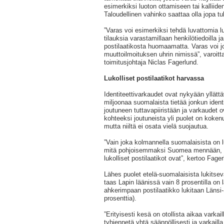
esimerkiksi luoton ottamiseen tai kalliid
Taloudellinen vahinko saattaa olla jopa tu
”Varas voi esimerkiksi tehdä luvattomia 
tilauksia varastamillaan henkilötiedoilla 
postilaatikosta huomaamatta. Varas voi j
muuttoilmoituksen uhrin nimissä”, varoit
toimitusjohtaja Niclas Fagerlund.
Lukolliset postilaatikot harvassa
Identiteettivarkaudet ovat nykyään yllättä
miljoonaa suomalaista tietää jonkun ident
joutuneen tuttavapiiristään ja varkaudet
kohteeksi joutuneista yli puolet on kokenu
mutta niiltä ei osata vielä suojautua.
”Vain joka kolmannella suomalaisista on lu
mitä pohjoisemmaksi Suomea mennään, 
lukolliset postilaatikot ovat”, kertoo Fager
Lähes puolet etelä-suomalaisista lukitsev
taas Lapin läänissä vain 8 prosentilla on 
ahkerimpaan postilaatikko lukitaan Läns
prosenttia).
”Erityisesti kesä on otollista aikaa varkail
tyhjennetä yhtä säännöllisesti ja varkail