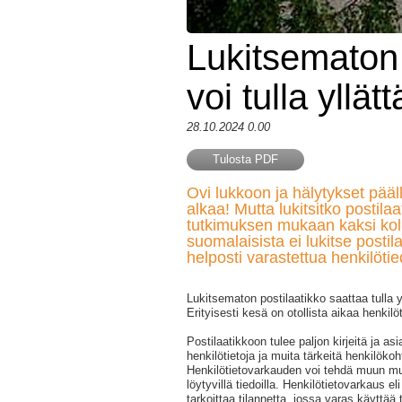
Lukitsematon 
voi tulla yllät
28.10.2024 0.00
Tulosta PDF
Ovi lukkoon ja hälytykset pääl
alkaa! Mutta lukitsitko postila
tutkimuksen mukaan kaksi k
suomalaisista ei lukitse postil
helposti varastettua henkilötie
Lukitsematon postilaatikko saattaa tulla yl
Erityisesti kesä on otollista aikaa henkilöt
Postilaatikkoon tulee paljon kirjeitä ja asia
henkilötietoja ja muita tärkeitä henkilökoh
Henkilötietovarkauden voi tehdä muun mu
löytyvillä tiedoilla. Henkilötietovarkaus el
tarkoittaa tilannetta, jossa varas käyttää 