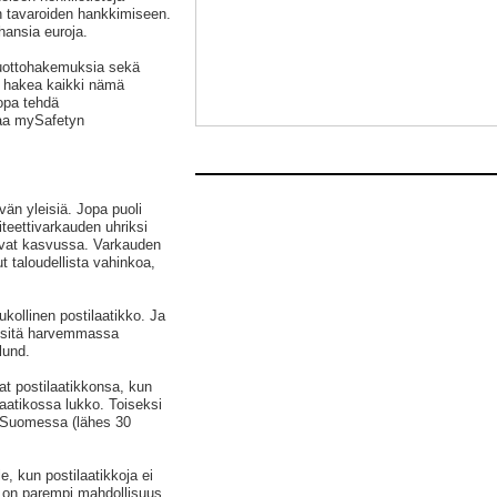
en tavaroiden hankkimiseen.
hansia euroja.
luottohakemuksia sekä
ja hakea kaikki nämä
opa tehdä
taa mySafetyn
vän yleisiä. Jopa puoli
iteettivarkauden uhriksi
 ovat kasvussa. Varkauden
t taloudellista vahinkoa,
kollinen postilaatikko. Ja
sitä harvemmassa
lund.
at postilaatikkonsa, kun
laatikossa lukko. Toiseksi
i-Suomessa (lähes 30
le, kun postilaatikkoja ei
la on parempi mahdollisuus