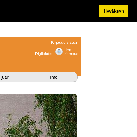
Hyväksyn
Kirjaudu sisään
Live
Digilehdet
Kamerat
 jutut
Info