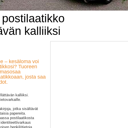
postilaatikko
tävän kalliiksi
le – kesäloma voi
atikkosi? Tuoreen
olmasosaa
aatikkoaan, josta saa
dot.
lättävän kalliiksi.
ietovarkaille.
kirjoja, jotka sisältävät
taisia papereita.
assa postilaatikosta
i identiteettivarkaus
toisen henkilötietoja