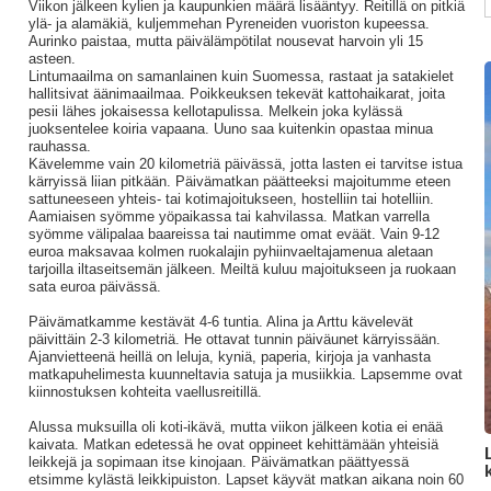
Viikon jälkeen kylien ja kaupunkien määrä lisääntyy. Reitillä on pitkiä
ylä- ja alamäkiä, kuljemmehan Pyreneiden vuoriston kupeessa.
Aurinko paistaa, mutta päivälämpötilat nousevat harvoin yli 15
asteen.
Lintumaailma on samanlainen kuin Suomessa, rastaat ja satakielet
hallitsivat äänimaailmaa. Poikkeuksen tekevät kattohaikarat, joita
pesii lähes jokaisessa kellotapulissa. Melkein joka kylässä
juoksentelee koiria vapaana. Uuno saa kuitenkin opastaa minua
rauhassa.
Kävelemme vain 20 kilometriä päivässä, jotta lasten ei tarvitse istua
kärryissä liian pitkään. Päivämatkan päätteeksi majoitumme eteen
sattuneeseen yhteis- tai kotimajoitukseen, hostelliin tai hotelliin.
Aamiaisen syömme yöpaikassa tai kahvilassa. Matkan varrella
syömme välipalaa baareissa tai nautimme omat eväät. Vain 9-12
euroa maksavaa kolmen ruokalajin pyhiinvaeltajamenua aletaan
tarjoilla iltaseitsemän jälkeen. Meiltä kuluu majoitukseen ja ruokaan
sata euroa päivässä.
Päivämatkamme kestävät 4-6 tuntia. Alina ja Arttu kävelevät
päivittäin 2-3 kilometriä. He ottavat tunnin päiväunet kärryissään.
Ajanvietteenä heillä on leluja, kyniä, paperia, kirjoja ja vanhasta
matkapuhelimesta kuunneltavia satuja ja musiikkia. Lapsemme ovat
kiinnostuksen kohteita vaellusreitillä.
Alussa muksuilla oli koti-ikävä, mutta viikon jälkeen kotia ei enää
kaivata. Matkan edetessä he ovat oppineet kehittämään yhteisiä
leikkejä ja sopimaan itse kinojaan. Päivämatkan päättyessä
etsimme kylästä leikkipuiston. Lapset käyvät matkan aikana noin 60