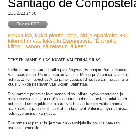
Santiago de Compostel
15.6.2021 14.00
Tulosta PDF
Sokea isä, kaksi pientä lasta, äiti ja opaskoira 800
kilometrin vaelluksella Espanjassa. ”Elämälle
kiitos”, sanoo isä reissun jälkeen.
TEKSTI: JANNE SILAS KUVAT: VALERIINA SILAS
Perheemme nukkuu hostellin parisängyssä Espanjan Pamplonassa.
Vain opaskoirani Uuno makoilee lattialla. Minun ja Valeriinan välissä
nukkuvat kolmevuotias Arttu ja nelivuotias Alina. Aloitamme aamulla
kuusi viikkoa kestävän vaelluksen. Jännittää.
Rinkkamme painavat kymmenen kiloa. Niistä löytyy vaatteiden ja
makuupussien lisäksi neljä kiloa koiranruokaa ja kosteussulut lasten
patjoihin. Lasten pikkurinkoissa ovat heidän tarkoin valitsemansa
matkatavarat ja unilelut. Lapset matkustavat Valeriinan työntämissä
kolmipyöräisissä kärryissä.
Ensimmäiset päivät kuljemme hiekkapohjaisilla poluilla harvaan
asutuilla seuduilla.