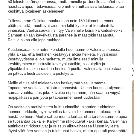
50-kiloisten kärryjen kanssa, mutta minulle ja Uunolle alamäet ovat
haastavampia. Irtokivisissä, kilometrien mittaisissa laskuissa pitää
keskittyä jokaiseen askeleeseen.
Tullessamme Galician maakuntaan noin 150 kilometriä ennen
päätepistettä, muuttuvat aiemmin kiltit kyläkoirat kertaheitolla
vihaisiksi. Vaellussauvani siirtyy Valeriinalle koirankarkoituskepiksi.
Samaan aikaan kävelyalusta paranee ja maastokin tasaantuu.
Reitillä alkaa olla jopa ruuhkaa.
Kuudensadan kilometrin kohdalla huomaamme Valeriinan kanssa
yhtä aikaa, että henkinen kestävyys alkaa heiketä. Fyysisessä
kestävyydessä ei ole moitetta, mutta ilmeisesti minulla
keskittyminen muuttuviin kävelyalustoihin, pikkukyliin ja
yöpaikkoihin alkaa rasittaa henkistä puolta. Valeriinalla puolestaan
on jatkuva huoli asioiden järjestelystä.
Meille ei tule silti mieleenkään keskeyttää vaellustamme.
Tapaamme vaeltajia kaikista maanosista. Usean kanssa kuljemme
samaa vauhtia. Jos joku kävelee nopeammin, hän saattaa viipyä
majapaikassa pari yötä ja tapaamme hänet uudestaan.
On vaeltajan motiivi sitten kulttuurinnälkä, historian tutkiminen,
luonnon tarkkailu, pyhiinvaellus tai vain liikkuminen, kokoaa reitti
heistä perheen. Meille sattuu monta kertaa, että tarvitessamme apua
se tupsahtaa paikalle. Kärrymme rikkoutuvat kaksi kertaa, Valeriinan
aurinkolasit rikkoutuvat ja reissun alkuvaiheessa Uunon kyljestä
löytyi yllättäen verinen ja tulehtunut haava, mutta apu tuli pyytämättä