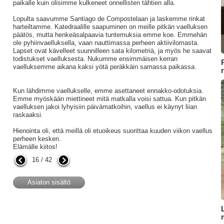
paikalle kuin olisimme kulkeneet onnellisten tähtien alla.
Lopulta saavumme Santiago de Compostelaan ja laskemme rinkat
harteiltamme. Katedraalille saapuminen on meille pitkän vaelluksen
päätös, mutta henkeäsalpaavia tuntemuksia emme koe. Emmehän
ole pyhiinvaelluksella, vaan nauttimassa perheen aktiivilomasta.
Lapset ovat kävelleet suunnilleen sata kilometriä, ja myös he saavat
todistukset vaelluksesta. Nukumme ensimmäisen kerran
vaelluksemme aikana kaksi yötä peräkkäin samassa paikassa.
Kun lähdimme vaellukselle, emme asettaneet ennakko-odotuksia.
Emme myöskään miettineet mitä matkalla voisi sattua. Kun pitkän
vaelluksen jakoi lyhyisiin päivämatkoihin, vaellus ei käynyt liian
raskaaksi.
Hienointa oli, että meillä oli etuoikeus suorittaa kuuden viikon vaellus
perheen kesken.
Elämälle kiitos!
16 / 42
Asiaton sisältö