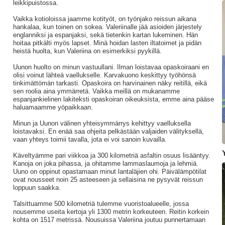
leikkipuistossa.
Vaikka kotioloissa jaamme kotityöt, on työnjako reissun aikana
hankalaa, kun toinen on sokea. Valeriinalle jää asioiden järjestely
englanniksi ja espanjaksi, sekä tietenkin kartan lukeminen. Hän
hoitaa pitkälti myös lapset. Minä hoidan lasten iltatoimet ja pidän
heistä huolta, kun Valeriina on esimerkiksi pyykillä.
Uunon huolto on minun vastuullani. Ilman loistavaa opaskoiraani en
olisi voinut lähteä vaellukselle. Karvakuono keskittyy työhönsä
tinkimättömän tarkasti. Opaskoira on harvinainen näky reitillä, eikä
sen roolia aina ymmärretä. Vaikka meillä on mukanamme
espanjankielinen lakiteksti opaskoiran oikeuksista, emme aina pääse
haluamaamme yöpaikkaan.
Minun ja Uunon välinen yhteisymmärrys kehittyy vaelluksella
loistavaksi. En enää saa ohjeita pelkästään valjaiden välityksellä,
vaan yhteys toimii tavalla, jota ei voi sanoin kuvailla.
Käveltyämme pari viikkoa ja 300 kilometriä asfaltin osuus lisääntyy.
Kanoja on joka pihassa, ja ohitamme lammaslaumoja ja lehmiä.
Uuno on oppinut opastamaan minut lantaläjien ohi. Päivälämpötilat
ovat nousseet noin 25 asteeseen ja sellaisina ne pysyvät reissun
loppuun saakka.
Talsittuamme 500 kilometriä tulemme vuoristoalueelle, jossa
nousemme useita kertoja yli 1300 metrin korkeuteen. Reitin korkein
kohta on 1517 metrissä. Nousuissa Valeriina joutuu punnertamaan