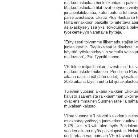
matkustusluokan henkilökohtaista palvelu
Matkustusluokan tilat ovat erityisen viih
junahenkilökuntaa, kuten uutena tehtävä
palveluvastaava. Ekstra Plus -luokassa 
tilata ennakkoon paikalle toimitettava ater
asiakaskyselyissä yksi toivotuimpia palve
työskentelyyn varattavia hyttejä.
”Erityisesti toivomme liikematkustajien l
junien kyytiin. Tyylikkäissä ja tilavissa j
käyttää työskentelyyn ja samalla valita 
matkustaa”, Piia Tyynilä sanoo.
VR tekee miljardiluokan investoinnit tule
matkustuskokemukseen. Pendolino Plus -
aikana raiteilla nähdään uudet, nykyaika
2026 aikana täysin uutta lähijunakalustoa
Tulevien vuosien aikana kaikkien Eko-luo
kalusto saa entistä raikkaamman ulkoilme
ovat ensimmäinen Suomen raiteilla näht
mukainen kalusto.
Viime vuonna VR päivitti kaikkien juniens
asiakastyytyväisyys junaverkon kuuluvuu
3,7/5. Uusi VR-wifi tulee myös Pendolino 
vuoden aikana myös palvelupisteet Helsi
uudistetaan vastaamaan VR:n tavoitetta ta