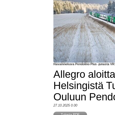
Havainnekuva Pendolino Plus -junasta VR:n
Allegro aloitt
Helsingistä T
Ouluun Pendo
27.10.2025 0.00
Tulosta PDF