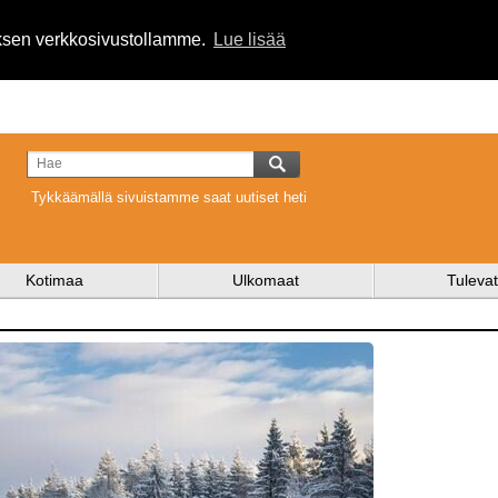
uksen verkkosivustollamme.
Lue lisää
Tykkäämällä sivuistamme saat uutiset heti
Kotimaa
Ulkomaat
Tulevat