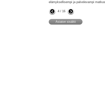
elämyksellisempi ja palvelevampi matku
4 / 16
Asiaton sisältö