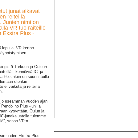
tut junat alkavat
n reiteillä
. Junien nimi on
la VR tuo raiteille
 Ekstra Plus -
5 lopulla. VR kertoo
 käynnistymisen
singistä Turkuun ja Ouluun.
teillä liikennöiviä IC- ja
 Helsinkiin on suunnitteilla
lemaan etenkin
 ei vaikuta ja reiteillä
n.
 jo useamman vuoden ajan
Pendolino Plus -junilla
aan kysyntään. Oulun ja
 IC-junakalustolla tulemme
llä”, sanoo VR:n
sin uuden Ekstra Plus -