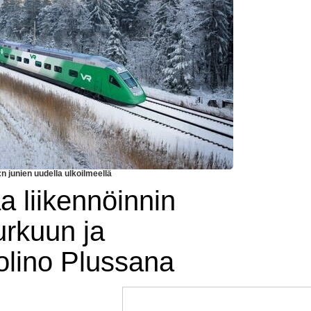
 junien uudella ulkoilmeellä
aa liikennöinnin
urkuun ja
lino Plussana