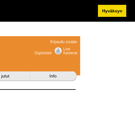
Hyväksyn
Kirjaudu sisään
Live
Digilehdet
Kamerat
 jutut
Info