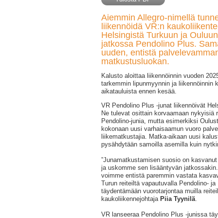
Aiemmin Allegro-nimellä tunne
liikennöidä VR:n kaukoliikentee
Helsingistä Turkuun ja Ouluun
jatkossa Pendolino Plus. Samal
uuden, entistä palvelevamman
matkustusluokan.
Kalusto aloittaa liikennöinnin vuoden 202
tarkemmin lipunmyynnin ja liikennöinnin
aikatauluista ennen kesää.
VR Pendolino Plus -junat liikennöivät Hel
Ne tulevat osittain korvaamaan nykyisiä rei
Pendolino-junia, mutta esimerkiksi Oulusta
kokonaan uusi varhaisaamun vuoro palve
liikematkustajia. Matka-aikaan uusi kalusto
pysähdytään samoilla asemilla kuin nytki
”Junamatkustamisen suosio on kasvanut
ja uskomme sen lisääntyvän jatkossakin. 
voimme entistä paremmin vastata kasvav
Turun reiteiltä vapautuvalla Pendolino- ja
täydentämään vuorotarjontaa muilla reitei
kaukoliikennejohtaja
Piia Tyynilä
.
VR lanseeraa Pendolino Plus -junissa täy