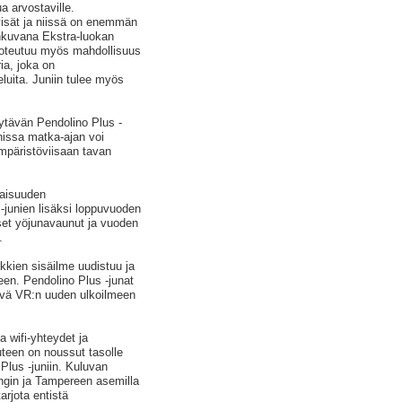
a arvostaville.
tyisät ja niissä on enemmän
nkuvana Ekstra-luokan
toteutuu myös mahdollisuus
ia, joka on
luita. Juniin tulee myös
öytävän Pendolino Plus -
unissa matka-ajan voi
ympäristöviisaan tavan
vaisuuden
junien lisäksi loppuvuoden
iset yöjunavaunut ja vuoden
.
kkien sisäilme uudistuu ja
en. Pendolino Plus -junat
ävä VR:n uuden ulkoilmeen
a wifi-yhteydet ja
teen on noussut tasolle
Plus -juniin. Kuluvan
ngin ja Tampereen asemilla
rjota entistä