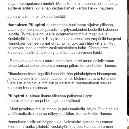
isoja, mustapukuisia miehiä. Mutta Emmi oli sanonut, että isälle ja
äidille ei soiteta, kyllä hän keittää kahvit, kertoo Heikki nauraen.
Ja kahvia Emmi oli alkanut keittää.
Hannuksen Piilopirtti
ei nimestään huolimatta sijaitse piilossa,
vaan isojen pohjoispohjalaisten viljelysaukeiden keskellä Lakeuden
laidalla. Tyrnävällä on useita kymmeniä toimivia maatiloja ja
Keskikylälläkin useita. Piilopirtin päärakennuksen ympärillä huojuvat
Hannuksen perheen omat ohrat, joilla ruokitaan tilan villisiat. Nyt
pellonvierustaa kiertelee vasikankokoinen koira. Ohranvarret
kahisevat ja välillä tähkien yllä pilkahtaa karvainen häntä.
- Peppi on vielä pentu mutta niin viisas, ettei mene pellolle vaan
tekee tarkastuskierroksensa reunoja pitkin, kertoo Heikki Hannus.
Piharakennuksen liepeillä lipoo kieltään pitkäkoipinen kissanpentu,
jonka viereen hiipii huolehtivainen emo. Molemmat ovat tottuneet
vieraisiin autoihin ja ihmisiin ja paistavat päättäväisesti särkeä
kameran linssin kanssa.
Piilopirtti sijaitsee
ihanteellisessa paikassa Lapin
matkailukeskusten ja Helsingin puolivälissä.
- Moni pysähtyy meille meno- ja paluumatkalla. Myös Oulun seutu
vetää matkailijoita ja se näkyy meilläkin, kertoo Heikki Hannus.
Hannuksen tilalle on helppo tulla. Nelostieltä ajetaan muutaman
kilometrin matka pikitietä Keskikylälle ja jopa Hannusten omien