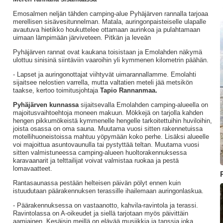
Emosalmen neljän tähden camping-alue Pyhäjärven rannalla tarjoaa
merellisen sisävesitunnelman. Matala, auringonpaisteiselle ulapalle
avautuva hietikko houkuttelee ottamaan aurinkoa ja pulahtamaan
uimaan lämpimään järviveteen. Pitkän ja leveän
Pyhäjärven rannat ovat kaukana toisistaan ja Emolahden näkymä
ulottuu sinisinä siintäviin vaaroihin yli kymmenen kilometrin päähän.
- Lapset ja auringonottajat viihtyvät uimarannallamme. Emolahti
sijaitsee nelostien varrella, mutta valtatien meteli jää metsikön
taakse, kertoo toimitusjohtaja
Tapio Rannanmaa.
Pyhäjärven kunnassa
sijaitsevalla Emolahden camping-alueella on
majoitusvaihtoehtoja moneen makuun. Mökkejä on tarjolla kahden
hengen pikkumökeistä kymmenelle hengelle tarkoitettuihin huviloihin,
joista osassa on oma sauna. Muutama vuosi sitten rakennetuissa
motellihuoneistoissa mahtuu yöpymään koko perhe. Lisäksi alueelle
voi majoittua asuntovaunulla tai pystyttää teltan. Muutama vuosi
sitten valmistuneessa camping-alueen huoltorakennuksessa
karavaanarit ja telttailijat voivat valmistaa ruokaa ja pestä
lomavaatteet.
Rantasaunassa pestään helteisen päivän pölyt ennen kuin
istuudutaan päärakennuksen terassille ihailemaan auringonlaskua.
- Päärakennuksessa on vastaanotto, kahvila-ravintola ja terassi.
Ravintolassa on A-oikeudet ja siellä tarjotaan myös päivittäin
aamiainen. Kesäisin meillä on elävää musiikkia ja tanssia joka