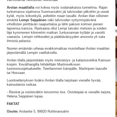
Arolan maatilalla
voi kokea myös sodanaikaisia tunnelmia. Rajan
tuntumassa sijaitseva Suomussalmi jäi talvisodan jalkoihin ja useat
kylät, myös kirkonkylä, poltettiin maan tasalle. Arolan tilan silloinen
emäntä
Lempi Seppänen
näki talvisodan syttymispäivänä
vihollisten piirittävän naapuritaloa ja lähti pakoon kolmen pienen
lapsensa kanssa. Raskaana ollut Lempi taivalsi metsien ja soiden
läpi kymmenen kilometrin matkan Juntusrannan kylään ja varoitti
vaarasta. Lempin rohkeuden ja päättäväisyyden ansiosta yli sata
ihmistä pelastui.
Nuoren emännän urheaa evakkomatkaa muistellaan Arolan maatilan
järjestämällä Lempin vaelluksella.
Arolan tilalla järjestetään myös metsästys- ja kalastusretkiä Kainuun
korpiin. Keväthangilla hiihdellään Martinselkosen
luonnonsuojelualueelle, Teerilammen kämpälle, Martinjoen laavulle
tai Hossaan.
Luontoelämyksen lisäksi Arolan tilalla tarjotaan vieraille hyvää,
kainuulaista ruokaa.
- Rieskat ja ruisleivätkin leivomme itse. Ostoleipää ei vieraille tarjota,
Helena Seppänen lupaa.
FAKTAT
Osoite:
Arolantie 5, 89920 Ruhtinansalmi