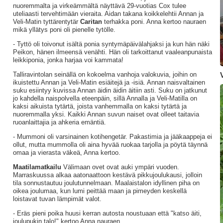
nuoremmalta ja virkeämmältä näyttävä 29-vuotias Cox tulee
uteliaasti tervehtimään vieraita. Aidan takana koikkelehtii Annan ja
Veli-Matin tyttärentytär
Caritan
terhakka poni. Anna kertoo nauraen
mikä yllätys poni oli pienelle tytölle.
- Tyttö oli toivonut isältä ponia syntymäpäivälahjaksi ja kun hän näki
Peikon, hänen ilmeensä venähti. Hän oli tarkoittanut vaaleanpunaista
leikkiponia, jonka harjaa voi kammata!
Talliravintolan seinällä on kokoelma vanhoja valokuvia, joihin on
ikuistettu Annan ja Veli-Matin esiäitejä ja -isiä. Annan naisvaltainen
suku esiintyy kuvissa Annan äidin äidin äitiin asti. Suku on jatkunut
jo kahdella naispolvella eteenpäin, sillä Annalla ja Veli-Matilla on
kaksi aikuista tytärtä, joista vanhemmalla on kaksi tytärtä ja
nuoremmalla yksi. Kaikki Annan suvun naiset ovat olleet taitavia
ruoanlaittajia ja ahkeria emäntiä.
- Mummoni oli varsinainen kotihengetär. Pakastimia ja jääkaappeja ei
ollut, mutta mummolla oli aina hyvää ruokaa tarjolla ja pöytä täynnä
omaa ja vierasta väkeä, Anna kertoo.
Maatilamatkailu
Välimaan ovet ovat auki ympäri vuoden.
Marraskuussa alkaa aatonaattoon kestävä pikkujoulukausi, jolloin
tila sonnustautuu joulutunnelmaan. Maalaistalon idyllinen piha on
oikea joulumaa, kun lumi peittää maan ja pimeyden keskellä
loistavat tuvan lämpimät valot.
- Eräs pieni poika huusi kerran autosta noustuaan että "katso äiti,
joulupukin talo!" kertoo Anna nauraen.