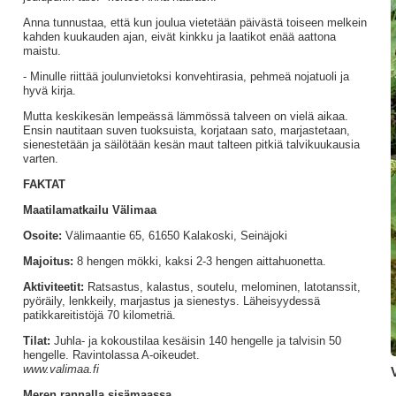
Anna tunnustaa, että kun joulua vietetään päivästä toiseen melkein
kahden kuukauden ajan, eivät kinkku ja laatikot enää aattona
maistu.
- Minulle riittää joulunvietoksi konvehtirasia, pehmeä nojatuoli ja
hyvä kirja.
Mutta keskikesän lempeässä lämmössä talveen on vielä aikaa.
Ensin nautitaan suven tuoksuista, korjataan sato, marjastetaan,
sienestetään ja säilötään kesän maut talteen pitkiä talvikuukausia
varten.
FAKTAT
Maatilamatkailu Välimaa
Osoite:
Välimaantie 65, 61650 Kalakoski, Seinäjoki
Majoitus:
8 hengen mökki, kaksi 2-3 hengen aittahuonetta.
Aktiviteetit:
Ratsastus, kalastus, soutelu, melominen, latotanssit,
pyöräily, lenkkeily, marjastus ja sienestys. Läheisyydessä
patikkareitistöjä 70 kilometriä.
Tilat:
Juhla- ja kokoustilaa kesäisin 140 hengelle ja talvisin 50
hengelle. Ravintolassa A-oikeudet.
www.valimaa.fi
Meren rannalla sisämaassa