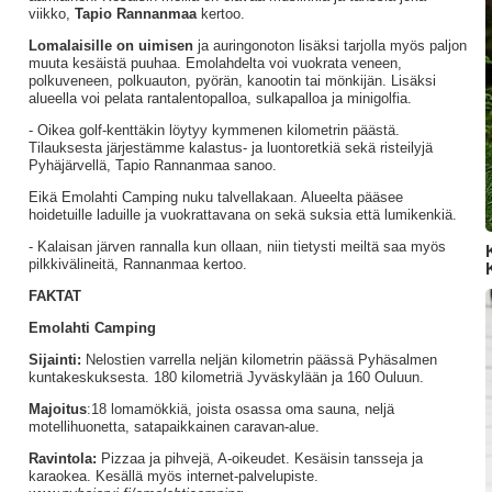
viikko,
Tapio Rannanmaa
kertoo.
Lomalaisille on uimisen
ja auringonoton lisäksi tarjolla myös paljon
muuta kesäistä puuhaa. Emolahdelta voi vuokrata veneen,
polkuveneen, polkuauton, pyörän, kanootin tai mönkijän. Lisäksi
alueella voi pelata rantalentopalloa, sulkapalloa ja minigolfia.
- Oikea golf-kenttäkin löytyy kymmenen kilometrin päästä.
Tilauksesta järjestämme kalastus- ja luontoretkiä sekä risteilyjä
Pyhäjärvellä, Tapio Rannanmaa sanoo.
Eikä Emolahti Camping nuku talvellakaan. Alueelta pääsee
hoidetuille laduille ja vuokrattavana on sekä suksia että lumikenkiä.
- Kalaisan järven rannalla kun ollaan, niin tietysti meiltä saa myös
pilkkivälineitä, Rannanmaa kertoo.
FAKTAT
Emolahti Camping
Sijainti:
Nelostien varrella neljän kilometrin päässä Pyhäsalmen
kuntakeskuksesta. 180 kilometriä Jyväskylään ja 160 Ouluun.
Majoitus
:18 lomamökkiä, joista osassa oma sauna, neljä
motellihuonetta, satapaikkainen caravan-alue.
Ravintola:
Pizzaa ja pihvejä, A-oikeudet. Kesäisin tansseja ja
karaokea. Kesällä myös internet-palvelupiste.