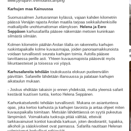
www.pyhajarvi.fi/emolahticamping
Karhujen maa Kainuussa
Suomussalmen Juntusrannan kylässä, vajaan kahden kilometrin
päässä Venäjän rajasta Arolan maatila tarjoaa seikkailuhenkisille
matkailijoille unohtumattoman elämyksen.
Helena ja Eero
Seppäsen
karhusafarilla pääsee näkemään metsien kuninkaan
silmästä silmään.
Kolmen kilometrin päähän Arolan tilalta on rakennettu karhujen
ruokintapaikalle kolme kuvausmajaa, joiden panoraamaikkunoista
voidaan turvallisesti seurata karhujen toimia. Autolla pääsee
tarvittaessa perille asti. Yhteen kuvausmajoista pääsevät myös
liikuntaesteiset ja toisessa voi yöpyä.
Karhusafareita tehdään
toukokuusta elokuun puoleenväliin
päivittäin. Safareille lähdetään illansuussa ja palataan karhujen
aikataulun mukaan.
- Joskus ehditään takaisin jo ennen yhdeksää, mutta yleensä safarit
kestävät kuutísen tuntia, kertoo Helena Seppänen.
Karhunkatseluretki tehdään turvallisesti. Mukana on asiantunteva
opas, joka kertoo karhuista ja karhujen tavoista ja antaa ohjeet miten
kuvauspaikalla toimitaan. Metsään lähdettäessä on syytä pukeutua
lämpimästi. Voimakkaita tuoksuja pitää välttää, etteivät
tarkkavainuiset kontiot kavahda karkuun, joten deodorantit, tupakka,
alkoholi ja sääskivoiteet ovat pannassa. Safarilla nautitaan Helenan
valmistamat herkulliset retkieväät.