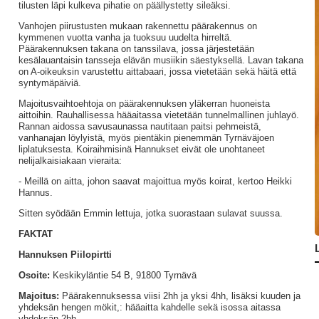
tilusten läpi kulkeva pihatie on päällystetty sileäksi.
Vanhojen piirustusten mukaan rakennettu päärakennus on
kymmenen vuotta vanha ja tuoksuu uudelta hirreltä.
Päärakennuksen takana on tanssilava, jossa järjestetään
kesälauantaisin tansseja elävän musiikin säestyksellä. Lavan takana
on A-oikeuksin varustettu aittabaari, jossa vietetään sekä häitä että
syntymäpäiviä.
Majoitusvaihtoehtoja on päärakennuksen yläkerran huoneista
aittoihin. Rauhallisessa hääaitassa vietetään tunnelmallinen juhlayö.
Rannan aidossa savusaunassa nautitaan paitsi pehmeistä,
vanhanajan löylyistä, myös pientäkin pienemmän Tyrnäväjoen
liplatuksesta. Koiraihmisinä Hannukset eivät ole unohtaneet
nelijalkaisiakaan vieraita:
- Meillä on aitta, johon saavat majoittua myös koirat, kertoo Heikki
Hannus.
Sitten syödään Emmin lettuja, jotka suorastaan sulavat suussa.
FAKTAT
Hannuksen Piilopirtti
Osoite:
Keskikyläntie 54 B, 91800 Tyrnävä
Majoitus:
Päärakennuksessa viisi 2hh ja yksi 4hh, lisäksi kuuden ja
yhdeksän hengen mökit,: hääaitta kahdelle sekä isossa aitassa
yhdeksän 2hh.