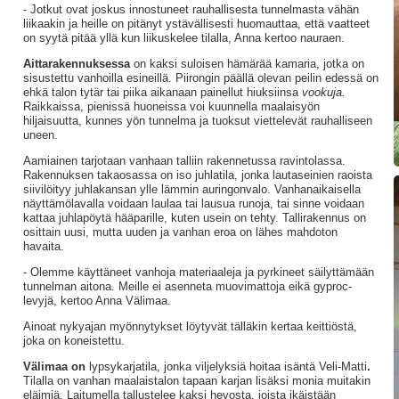
- Jotkut ovat joskus innostuneet rauhallisesta tunnelmasta vähän
liikaakin ja heille on pitänyt ystävällisesti huomauttaa, että vaatteet
on syytä pitää yllä kun liikuskelee tilalla, Anna kertoo nauraen.
Aittarakennuksessa
on kaksi suloisen hämärää kamaria, jotka on
sisustettu vanhoilla esineillä. Piirongin päällä olevan peilin edessä on
ehkä talon tytär tai piika aikanaan painellut hiuksiinsa
vookuja.
Raikkaissa, pienissä huoneissa voi kuunnella maalaisyön
hiljaisuutta, kunnes yön tunnelma ja tuoksut viettelevät rauhalliseen
uneen.
Aamiainen tarjotaan vanhaan talliin rakennetussa ravintolassa.
Rakennuksen takaosassa on iso juhlatila, jonka lautaseinien raoista
siivilöityy juhlakansan ylle lämmin auringonvalo. Vanhanaikaisella
näyttämölavalla voidaan laulaa tai lausua runoja, tai sinne voidaan
kattaa juhlapöytä hääparille, kuten usein on tehty. Tallirakennus on
osittain uusi, mutta uuden ja vanhan eroa on lähes mahdoton
havaita.
- Olemme käyttäneet vanhoja materiaaleja ja pyrkineet säilyttämään
tunnelman aitona. Meille ei asenneta muovimattoja eikä gyproc-
levyjä, kertoo Anna Välimaa.
Ainoat nykyajan myönnytykset löytyvät tälläkin kertaa keittiöstä,
joka on koneistettu.
Välimaa on
lypsykarjatila, jonka viljelyksiä hoitaa isäntä Veli-Matti
.
Tilalla on vanhan maalaistalon tapaan karjan lisäksi monia muitakin
eläimiä. Laitumella tallustelee kaksi hevosta, joista ikäistään