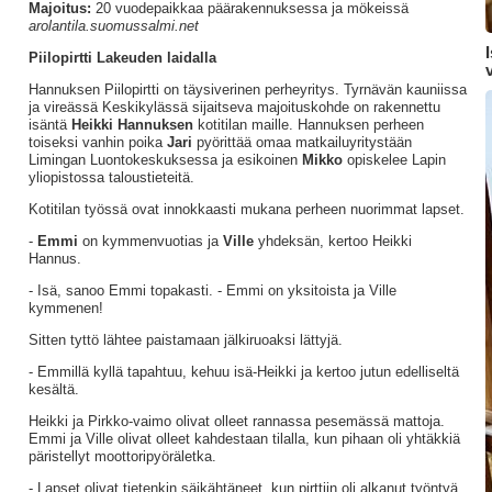
Majoitus:
20 vuodepaikkaa päärakennuksessa ja mökeissä
arolantila.suomussalmi.net
Piilopirtti Lakeuden laidalla
v
Hannuksen Piilopirtti on täysiverinen perheyritys. Tyrnävän kauniissa
ja vireässä Keskikylässä sijaitseva majoituskohde on rakennettu
isäntä
Heikki Hannuksen
kotitilan maille. Hannuksen perheen
toiseksi vanhin poika
Jari
pyörittää omaa matkailuyritystään
Limingan Luontokeskuksessa ja esikoinen
Mikko
opiskelee Lapin
yliopistossa taloustieteitä.
Kotitilan työssä ovat innokkaasti mukana perheen nuorimmat lapset.
-
Emmi
on kymmenvuotias ja
Ville
yhdeksän, kertoo Heikki
Hannus.
- Isä, sanoo Emmi topakasti. - Emmi on yksitoista ja Ville
kymmenen!
Sitten tyttö lähtee paistamaan jälkiruoaksi lättyjä.
- Emmillä kyllä tapahtuu, kehuu isä-Heikki ja kertoo jutun edelliseltä
kesältä.
Heikki ja Pirkko-vaimo olivat olleet rannassa pesemässä mattoja.
Emmi ja Ville olivat olleet kahdestaan tilalla, kun pihaan oli yhtäkkiä
päristellyt moottoripyöräletka.
- Lapset olivat tietenkin säikähtäneet, kun pirttiin oli alkanut työntyä