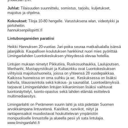
Juhlat:
Tilaisuuden suunnittelu, somistus, tarjoilu, kuljetukset,
majoitus ja ohjelma.
Kokoukset:
Tiloja 10-80 hengelle. Varustuksena wlan, videotykki ja
piirtoheitin.
hannuksenpiilopirtti.fi
Lintubongareiden paratiisi
Heikki Hannuksen 20-vuotias Jari-poika seuraa matkailualalla isänsä
jalanjälkiä. Kaupallisen koulutuksen hankkinut nuori mies pyörittää
Liminganlahden Luontokeskuksen yhteydessä olevaa hotellia.
Lintujen mukaan nimetyt Pikkutiira, Ruskosuohaukka, Laulujoutsen,
Merihanhi, Mustapyrstökuiri ja Kultasirkku ovat Luontokeskuksen
viihtyisiä majoitushuoneita, joissa on yhteensä 28 vuodepaikkaa.
Kaikissa huoneissa on oma suihku ja wc. Keskuksessa on lisäksi
kahvila, tilausravintola sekä kokous- ja saunatilat. Luontoelämyksiä
tarjoavat Liminganlahden lintujen kiikaroimisen lisäksi vaihtuvat
luontonäyttelyt, luonto-opastus sekä lahden elämää esittelevä
multimediaesitys.
Liminganlahti on Perämeren suurin lahti ja sitä pidetään Suomen
arvokkaimpana lintuvetenä. Kaislikot, ruovikot, niityt ja
rantapensaikot muodostavat houkuttelevan ympäristön
monipuoliselle linnustolle ja alueella pesii yli sata lintulajia.
www.liminganlahti.fi