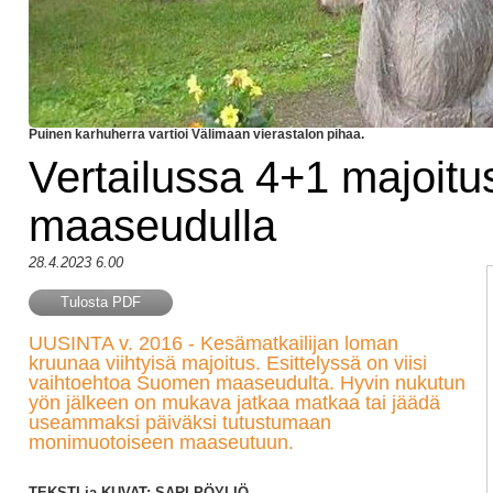
Puinen karhuherra vartioi Välimaan vierastalon pihaa.
Vertailussa 4+1 majoitu
maaseudulla
28.4.2023 6.00
Tulosta PDF
UUSINTA v. 2016 - Kesämatkailijan loman
kruunaa viihtyisä majoitus. Esittelyssä on viisi
vaihtoehtoa Suomen maaseudulta. Hyvin nukutun
yön jälkeen on mukava jatkaa matkaa tai jäädä
useammaksi päiväksi tutustumaan
monimuotoiseen maaseutuun.
TEKSTI ja KUVAT: SARI PÖYLIÖ