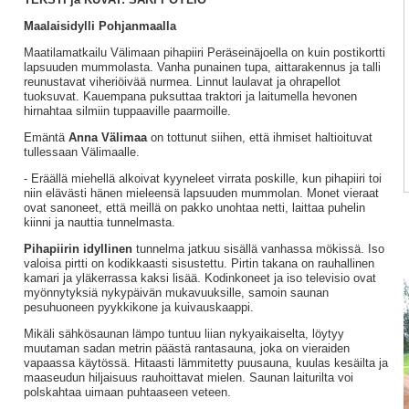
Maalaisidylli Pohjanmaalla
Maatilamatkailu Välimaan pihapiiri Peräseinäjoella on kuin postikortti
lapsuuden mummolasta. Vanha punainen tupa, aittarakennus ja talli
reunustavat viheriöivää nurmea. Linnut laulavat ja ohrapellot
tuoksuvat. Kauempana puksuttaa traktori ja laitumella hevonen
hirnahtaa silmiin tuppaaville paarmoille.
Emäntä
Anna Välimaa
on tottunut siihen, että ihmiset haltioituvat
tullessaan Välimaalle.
- Eräällä miehellä alkoivat kyyneleet virrata poskille, kun pihapiiri toi
niin elävästi hänen mieleensä lapsuuden mummolan. Monet vieraat
ovat sanoneet, että meillä on pakko unohtaa netti, laittaa puhelin
kiinni ja nauttia tunnelmasta.
Pihapiirin idyllinen
tunnelma jatkuu sisällä vanhassa mökissä. Iso
valoisa pirtti on kodikkaasti sisustettu. Pirtin takana on rauhallinen
kamari ja yläkerrassa kaksi lisää. Kodinkoneet ja iso televisio ovat
myönnytyksiä nykypäivän mukavuuksille, samoin saunan
pesuhuoneen pyykkikone ja kuivauskaappi.
Mikäli sähkösaunan lämpo tuntuu liian nykyaikaiselta, löytyy
muutaman sadan metrin päästä rantasauna, joka on vieraiden
vapaassa käytössä. Hitaasti lämmitetty puusauna, kuulas kesäilta ja
maaseudun hiljaisuus rauhoittavat mielen. Saunan laiturilta voi
polskahtaa uimaan puhtaaseen veteen.