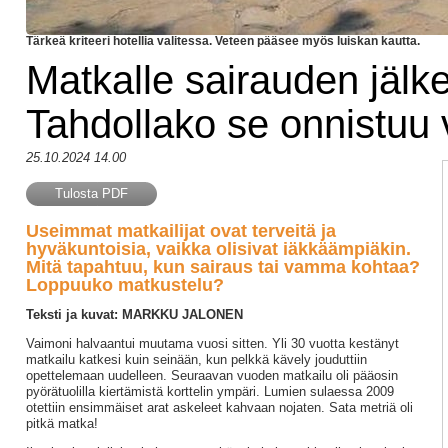
Tärkeä kriteeri hotellia valitessa. Veteen pääsee myös luiskan kautta.
Matkalle sairauden jälk
Tahdollako se onnistuu 
25.10.2024 14.00
Tulosta PDF
Useimmat matkailijat ovat terveitä ja
hyväkuntoisia, vaikka olisivat iäkkäämpiäkin.
Mitä tapahtuu, kun sairaus tai vamma kohtaa?
Loppuuko matkustelu?
Teksti ja kuvat: MARKKU JALONEN
Vaimoni halvaantui muutama vuosi sitten. Yli 30 vuotta kestänyt
matkailu katkesi kuin seinään, kun pelkkä kävely jouduttiin
opettelemaan uudelleen. Seuraavan vuoden matkailu oli pääosin
pyörätuolilla kiertämistä korttelin ympäri. Lumien sulaessa 2009
otettiin ensimmäiset arat askeleet kahvaan nojaten. Sata metriä oli
pitkä matka!