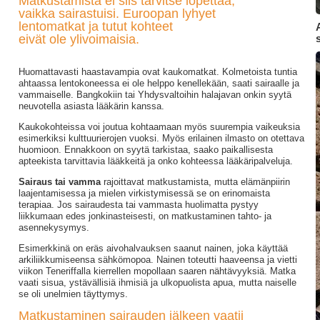
Matkustamista ei siis tarvitse lopettaa,
vaikka sairastuisi. Euroopan lyhyet
lentomatkat ja tutut kohteet
eivät ole ylivoimaisia.
Huomattavasti haastavampia ovat kaukomatkat. Kolmetoista tuntia
ahtaassa lentokoneessa ei ole helppo kenellekään, saati sairaalle ja
vammaiselle. Bangkokiin tai Yhdysvaltoihin halajavan onkin syytä
neuvotella asiasta lääkärin kanssa.
Kaukokohteissa voi joutua kohtaamaan myös suurempia vaikeuksia
esimerkiksi kulttuurierojen vuoksi. Myös erilainen ilmasto on otettava
huomioon. Ennakkoon on syytä tarkistaa, saako paikallisesta
apteekista tarvittavia lääkkeitä ja onko kohteessa lääkäripalveluja.
Sairaus tai vamma
rajoittavat matkustamista, mutta elämänpiirin
laajentamisessa ja mielen virkistymisessä se on erinomaista
terapiaa. Jos sairaudesta tai vammasta huolimatta pystyy
liikkumaan edes jonkinasteisesti, on matkustaminen tahto- ja
asennekysymys.
Esimerkkinä on eräs aivohalvauksen saanut nainen, joka käyttää
arkiliikkumiseensa sähkömopoa. Nainen toteutti haaveensa ja vietti
viikon Teneriffalla kierrellen mopollaan saaren nähtävyyksiä. Matka
vaati sisua, ystävällisiä ihmisiä ja ulkopuolista apua, mutta naiselle
se oli unelmien täyttymys.
Matkustaminen sairauden jälkeen vaatii