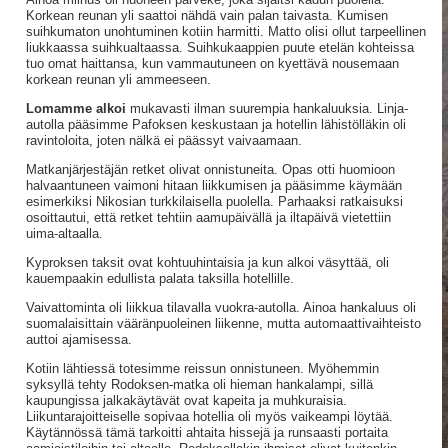
Korkean reunan yli saattoi nähdä vain palan taivasta. Kumisen
suihkumaton unohtuminen kotiin harmitti. Matto olisi ollut tarpeellinen
liukkaassa suihkualtaassa. Suihkukaappien puute etelän kohteissa
tuo omat haittansa, kun vammautuneen on kyettävä nousemaan
korkean reunan yli ammeeseen.
Lomamme alkoi
mukavasti ilman suurempia hankaluuksia. Linja-
autolla pääsimme Pafoksen keskustaan ja hotellin lähistölläkin oli
ravintoloita, joten nälkä ei päässyt vaivaamaan.
Matkanjärjestäjän retket olivat onnistuneita. Opas otti huomioon
halvaantuneen vaimoni hitaan liikkumisen ja pääsimme käymään
esimerkiksi Nikosian turkkilaisella puolella. Parhaaksi ratkaisuksi
osoittautui, että retket tehtiin aamupäivällä ja iltapäivä vietettiin
uima-altaalla.
Kyproksen taksit ovat kohtuuhintaisia ja kun alkoi väsyttää, oli
kauempaakin edullista palata taksilla hotellille.
Vaivattominta oli liikkua tilavalla vuokra-autolla. Ainoa hankaluus oli
suomalaisittain vääränpuoleinen liikenne, mutta automaattivaihteisto
auttoi ajamisessa.
Kotiin lähtiessä totesimme reissun onnistuneen. Myöhemmin
syksyllä tehty Rodoksen-matka oli hieman hankalampi, sillä
kaupungissa jalkakäytävät ovat kapeita ja muhkuraisia.
Liikuntarajoitteiselle sopivaa hotellia oli myös vaikeampi löytää.
Käytännössä tämä tarkoitti ahtaita hissejä ja runsaasti portaita