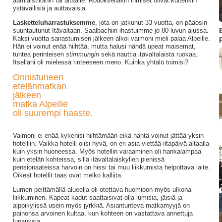
aamiaistiloihin tai altaalle. Rodoksellakin ihmiset olivat kuitenkin
ystävällisiä ja auttavaisia.
Lasketteluharrastuksemme
, jota on jatkunut 33 vuotta, on pääosin
suuntautunut Itävaltaan. Saalbachiin ihastuimme jo 80-luvun alussa.
p
Kaksi vuotta sairastumisen jälkeen alkoi vaimoni mieli palaa Alpeille.
Hän ei voinut enää hiihtää, mutta halusi nähdä upeat maisemat,
tuntea perinteisen
stimmungin
sekä nauttia itävaltalaista ruokaa.
Itselläni oli mielessä rinteeseen meno. Kuinka yhtälö toimisi?
Onnistuneen
etelänmatkan
jälkeen
matka Alpeille
oli suurempi haaste.
Vaimoni ei enää kykenisi hiihtämään eikä häntä voinut jättää yksin
hotelliin. Vaikka hotelli olisi hyvä, on eri asia viettää iltapäivä altaalla
kuin yksin huoneessa. Myös hotellin varaaminen oli hankalampaa
kuin etelän kohteissa, sillä itävaltalaiskylien pienissä
pensionaateissa harvoin on hissi tai muu liikkumista helpottava laite.
Oikeat hotellit taas ovat melko kalliita.
Lumen peittämällä alueella oli otettava huomioon myös ulkona
liikkuminen. Kapeat kadut saattaisivat olla lumisia, jäisiä ja
alppikylissä usein myös jyrkkiä. Asiantunteva matkamyyjä on
painonsa arvoinen kultaa, kun kohteen on vastattava annettuja
lupauksia.