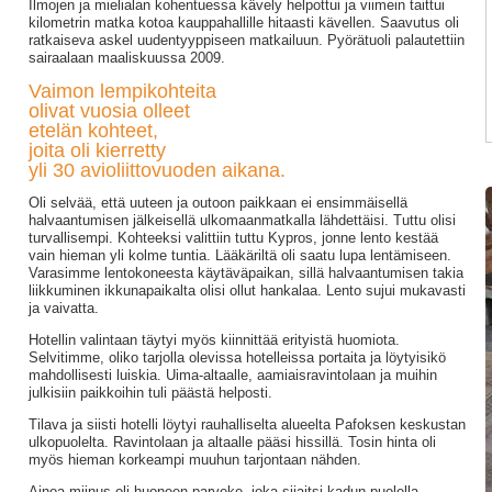
Ilmojen ja mielialan kohentuessa kävely helpottui ja viimein taittui
kilometrin matka kotoa kauppahallille hitaasti kävellen. Saavutus oli
ratkaiseva askel uudentyyppiseen matkailuun. Pyörätuoli palautettiin
sairaalaan maaliskuussa 2009.
Vaimon lempikohteita
olivat vuosia olleet
etelän kohteet,
joita oli kierretty
yli 30 avioliittovuoden aikana.
Oli selvää, että uuteen ja outoon paikkaan ei ensimmäisellä
halvaantumisen jälkeisellä ulkomaanmatkalla lähdettäisi. Tuttu olisi
turvallisempi. Kohteeksi valittiin tuttu Kypros, jonne lento kestää
vain hieman yli kolme tuntia. Lääkäriltä oli saatu lupa lentämiseen.
Varasimme lentokoneesta käytäväpaikan, sillä halvaantumisen takia
liikkuminen ikkunapaikalta olisi ollut hankalaa. Lento sujui mukavasti
ja vaivatta.
Hotellin valintaan täytyi myös kiinnittää erityistä huomiota.
Selvitimme, oliko tarjolla olevissa hotelleissa portaita ja löytyisikö
mahdollisesti luiskia. Uima-altaalle, aamiaisravintolaan ja muihin
julkisiin paikkoihin tuli päästä helposti.
Tilava ja siisti hotelli löytyi rauhalliselta alueelta Pafoksen keskustan
ulkopuolelta. Ravintolaan ja altaalle pääsi hissillä. Tosin hinta oli
myös hieman korkeampi muuhun tarjontaan nähden.
Ainoa miinus oli huoneen parveke, joka sijaitsi kadun puolella.