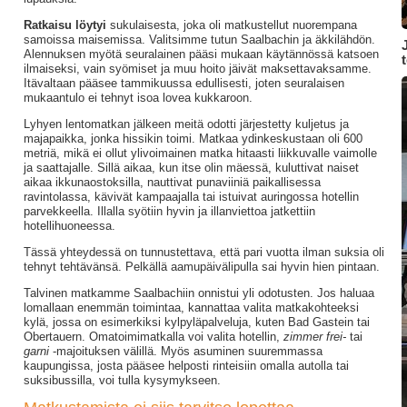
Ratkaisu löytyi
sukulaisesta, joka oli matkustellut nuorempana
samoissa maisemissa. Valitsimme tutun Saalbachin ja äkkilähdön.
Alennuksen myötä seuralainen pääsi mukaan käytännössä katsoen
t
ilmaiseksi, vain syömiset ja muu hoito jäivät maksettavaksamme.
Itävaltaan pääsee tammikuussa edullisesti, joten seuralaisen
mukaantulo ei tehnyt isoa lovea kukkaroon.
Lyhyen lentomatkan jälkeen meitä odotti järjestetty kuljetus ja
majapaikka, jonka hissikin toimi. Matkaa ydinkeskustaan oli 600
metriä, mikä ei ollut ylivoimainen matka hitaasti liikkuvalle vaimolle
ja saattajalle. Sillä aikaa, kun itse olin mäessä, kuluttivat naiset
aikaa ikkunaostoksilla, nauttivat punaviiniä paikallisessa
ravintolassa, kävivät kampaajalla tai istuivat auringossa hotellin
parvekkeella. Illalla syötiin hyvin ja illanviettoa jatkettiin
hotellihuoneessa.
Tässä yhteydessä on tunnustettava, että pari vuotta ilman suksia oli
tehnyt tehtävänsä. Pelkällä aamupäivälipulla sai hyvin hien pintaan.
Talvinen matkamme Saalbachiin onnistui yli odotusten. Jos haluaa
lomallaan enemmän toimintaa, kannattaa valita matkakohteeksi
kylä, jossa on esimerkiksi kylpyläpalveluja, kuten Bad Gastein tai
Obertauern. Omatoimimatkalla voi valita hotellin,
zimmer frei-
tai
garni
-majoituksen välillä. Myös asuminen suuremmassa
kaupungissa, josta pääsee helposti rinteisiin omalla autolla tai
suksibussilla, voi tulla kysymykseen.