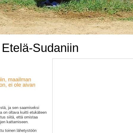
 Etelä-Sudaniin
in, maailman
n, ei ole aivan
istä, ja sen saamiseksi
a on oltava kuitti etukäteen
us siitä, että omistaa
ujen kattamiseen.
ttu toinen lähetystöön