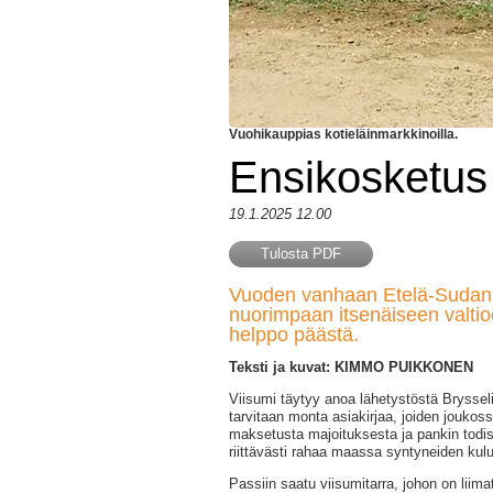
Vuohikauppias kotieläinmarkkinoilla.
Ensikosketus
19.1.2025 12.00
Tulosta PDF
Vuoden vanhaan Etelä-Sudani
nuorimpaan itsenäiseen valtioo
helppo päästä.
Teksti ja kuvat: KIMMO PUIKKONEN
Viisumi täytyy anoa lähetystöstä Bryssel
tarvitaan monta asiakirjaa, joiden joukoss
maksetusta majoituksesta ja pankin todist
riittävästi rahaa maassa syntyneiden kul
Passiin saatu viisumitarra, johon on liima