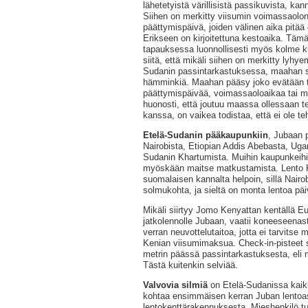
lähetetyistä värillisistä passikuvista, kan
Siihen on merkitty viisumin voimassaolon
päättymispäivä, joiden välinen aika pitää
Erikseen on kirjoitettuna kestoaika. Tämä
tapauksessa luonnollisesti myös kolme 
siitä, että mikäli siihen on merkitty lyhye
Sudanin passintarkastuksessa, maahan s
hämminkiä. Maahan pääsy joko evätään tai
päättymispäivää, voimassaoloaikaa tai m
huonosti, että joutuu maassa ollessaan tek
kanssa, on vaikea todistaa, että ei ole te
Etelä-Sudanin pääkaupunkiin
, Jubaan 
Nairobista, Etiopian Addis Abebasta, Ug
Sudanin Khartumista. Muihin kaupunkeihin
myöskään maitse matkustamista. Lento K
suomalaisen kannalta helpoin, sillä Nairob
solmukohta, ja sieltä on monta lentoa päiv
Mikäli siirtyy Jomo Kenyattan kentällä Eur
jatkolennolle Jubaan, vaatii koneeseenas
verran neuvottelutaitoa, jotta ei tarvitse
Kenian viisumimaksua. Check-in-pisteet si
metrin päässä passintarkastuksesta, eli m
Tästä kuitenkin selviää.
Valvovia
silmiä
on Etelä-Sudanissa kaikkia
kohtaa ensimmäisen kerran Juban lentoas
lentokenttärakennuksesta. Mieshenkilö t