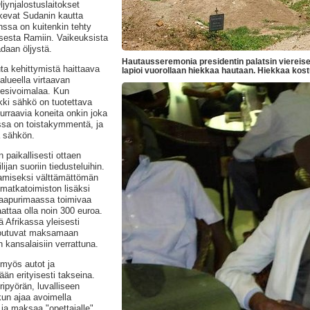
jynjalostuslaitokset
lkevat Sudanin kautta
nssa on kuitenkin tehty
sesta Ramiin.
Vaikeuksista
adaan öljystä.
Hautausseremonia presidentin palatsin viereise
ta kehittymistä haittaava
lapioi vuorollaan hiekkaa hautaan. Hiekkaa kost
lueella virtaavan
 vesivoimalaa. Kun
ikki sähkö on tuotettava
 surraavia koneita onkin joka
issa on toistakymmentä, ja
ä sähkön.
 paikallisesti ottaen
ijan suoriin tiedusteluihin.
amiseksi välttämättömän
 matkatoimiston lisäksi
naapurimaassa toimivaa
attaa olla noin 300 euroa.
 Afrikassa yleisesti
 joutuvat maksamaan
kansalaisiin verrattuna.
 myös autot ja
än erityisesti takseina.
ipyörän, luvalliseen
kun ajaa avoimella
 ja maksaa "opettajalle"