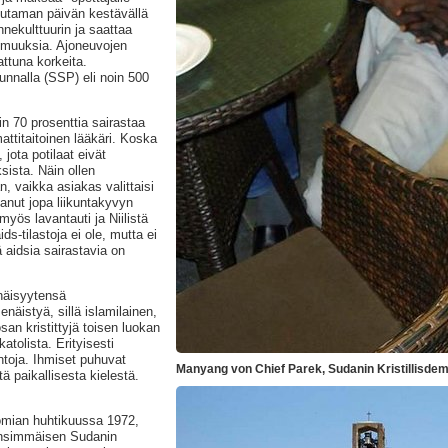
taman päivän kestävällä
ennekulttuurin ja saattaa
tomuuksia. Ajoneuvojen
attuna korkeita.
nnalla (SSP) eli noin 500
n 70 prosenttia sairastaa
titaitoinen lääkäri. Koska
jota potilaat eivät
sista. Näin ollen
, vaikka asiakas valittaisi
anut jopa liikuntakyvyn
yös lavantauti ja Niilistä
ds-tilastoja ei ole, mutta ei
ä aidsia sairastavia on
näisyytensä
näistyä, sillä islamilainen,
an kristittyjä toisen luokan
atolista. Erityisesti
ntoja. Ihmiset puhuvat
Manyang von Chief Parek, Sudanin Kristillisdem
tä paikallisesta kielestä.
mian huhtikuussa 1972,
ensimmäisen Sudanin