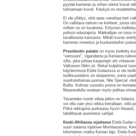
pyytää kameran ja siihen otetut kuvat näh
tuhoamaan kuvat. Käskyä on noudatettav
Ei ole yllätys, että opas varoittaa heti valt
On valittava tarkoin ne kohteet, joista ott
milloin se on luvatonta. Erityisen kielletty
poliisin edustajista. Matkailijan on tosin 
tavallisesta kansasta. Mikäli kuvan ereh
kameran menetys ja kuulusteluihin joutu
Presidentin palatsi
on myös kielletty k
"verisuoni", Ugandasta ja Keniasta tulev
silta, joka johtaa kaupungin ohi virtaavan 
Valkoisen Niilin yli. Rekat kuljettavat tuont
käytännössä Etelä-Sudanissa ei ole teolli
teollisuuslaitos on olutpanimo, josta saa
suurkuluttamaa juomaa, Nile Special -olut
Bullia. Kolmas suosittu juoma on kenialai
Maaseudulla osataan myös polttaa viinaa
Tavaroiden tuonti siltaa pitkin on hidast
voi olla vain yksi rekka kerrallaan, sillä p
Pitkä rekkajono purkautuu hyvin hitaasti,
tahdittavat aseistetut vartijat.
Keski-Afrikassa sijaitseva
Etelä-Sudan 
suuri satama sijaitsee Mombasassa, Keni
kilometrien matka Kenian läpi. Etelä-Suda