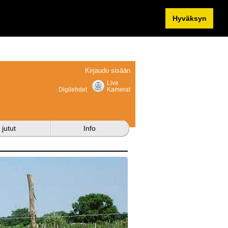
Hyväksyn
Kirjaudu sisään
Live
Digilehdet
Kamerat
 jutut
Info