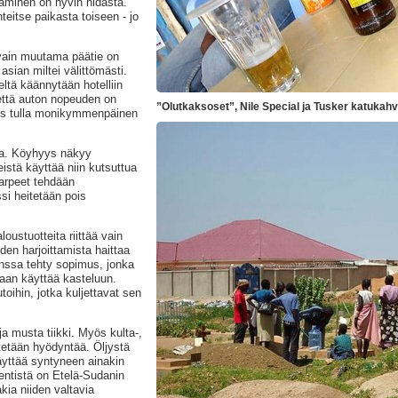
taminen on hyvin hidasta.
teitse paikasta toiseen - jo
 vain muutama päätie on
 asian miltei välittömästi.
eltä käännytään hotelliin
 että auton nopeuden on
”Olutkaksoset”, Nile Special ja Tusker katukahv
yös tulla monikymmenpäinen
ia. Köyhyys näkyy
leistä käyttää niin kutsuttua
arpeet tehdään
si heitetään pois
ustuotteita riittää vain
en harjoittamista haittaa
nssa tehty sopimus, jonka
raan käyttää kasteluun.
oihin, jotka kuljettavat sen
a musta tiikki.
Myös kulta-,
ritetään hyödyntää.
Öljystä
äyttää syntyneen ainakin
entistä on Etelä-Sudanin
kia niiden valtavia