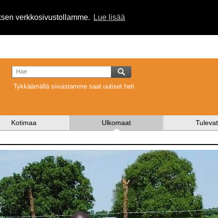
uksen verkkosivustollamme.
Lue lisää
Tykkäämällä sivuistamme saat uutiset heti
Kotimaa
Ulkomaat
Tulevat