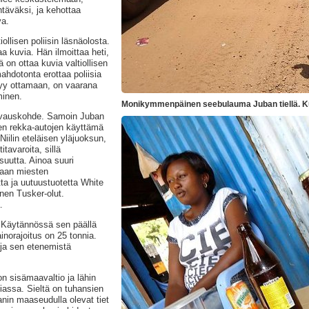
täväksi, ja kehottaa
a.
iollisen poliisin läsnäolosta.
aa kuvia. Hän ilmoittaa heti,
ä on ottaa kuvia valtiollisen
mahdotonta erottaa poliisia
tyy ottamaan, on vaarana
minen.
Monikymmenpäinen seebulauma Juban tiellä. Kun 
uvauskohde. Samoin Juban
ien rekka-autojen käyttämä
Niilin eteläisen yläjuoksun,
itavaroita, sillä
suutta. Ainoa suuri
daan miesten
ta ja uutuustuotetta White
nen Tusker-olut.
.
a. Käytännössä sen päällä
ainorajoitus on 25 tonnia.
 ja sen etenemistä
on
sisämaavaltio ja lähin
assa. Sieltä on tuhansien
nin maaseudulla olevat tiet