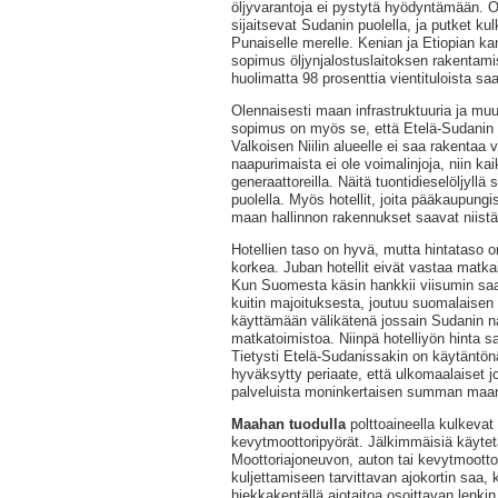
öljyvarantoja ei pystytä hyödyntämään. Öl
sijaitsevat Sudanin puolella, ja putket ku
Punaiselle merelle. Kenian ja Etiopian ka
sopimus öljynjalostuslaitoksen rakentami
huolimatta 98 prosenttia vientituloista sa
Olennaisesti maan infrastruktuuria ja muu
sopimus on myös se, että Etelä-Sudanin a
Valkoisen Niilin alueelle ei saa rakentaa
naapurimaista ei ole voimalinjoja, niin ka
generaattoreilla. Näitä tuontidieselöljyllä
puolella. Myös hotellit, joita pääkaupung
maan hallinnon rakennukset saavat niist
Hotellien taso on hyvä, mutta hintataso on
korkea. Juban hotellit eivät vastaa matkail
Kun Suomesta käsin hankkii viisumin sa
kuitin majoituksesta, joutuu suomalaisen
käyttämään välikätenä jossain Sudanin 
matkatoimistoa. Niinpä hotelliyön hinta sa
Tietysti Etelä-Sudanissakin on käytäntönä
hyväksytty periaate, että ulkomaalaiset
palveluista moninkertaisen summan maan 
Maahan tuodulla
polttoaineella kulkevat
kevytmoottoripyörät. Jälkimmäisiä käytetä
Moottoriajoneuvon, auton tai kevytmoottor
kuljettamiseen tarvittavan ajokortin saa, 
hiekkakentällä ajotaitoa osoittavan lenkin