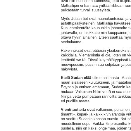
ovat niin huonossa kunnossa, että kuljet
Matkailijan ei kannata yrittää liikkua maan
pelkästään turvallisuussyistä.
Myös Juban tiet ovat huonokuntoisia. ja
asfalttipäällysteinen. Matkailija havaitsee
Kun lentokentältä kaupunkiin johtavalta ti
johtavalle, on hiekkatie niin kuoppainen,
oltava hyvin alhainen. Eteen saattaa m
seebulauma.
Rakennukset ovat pääosin yksikerroksis
kaikkialla. Viemäröintiä ei ole, joten on y
lentävää wc:tä. Tässä käymälätyypissä t
muovipussiin, pussin suu suljetaan ja pus
näkyvistä.
Etelä-Sudan elää
ulkomaailmasta. Maatalo
maan sisäiseen kulutukseen, ja maataloud
Egyptin ja entisen emämaan, Sudanin ka
mukaan Valkoisen Niilin vettä ei saa suo
Niinpä vettä pumpataan rannoilta tankkiaut
eri puolille maata.
Vientituotteita ovat
valkoinen, punainen j
timantti-, kupari- ja kalkkikivivarantoja y
on sodittu Sudanin kanssa vuosia. Nyt n
muodollinen sopu.
Vaikka 75 prosenttia k
puolella, niin on kaksi ongelmaa, joiden ta