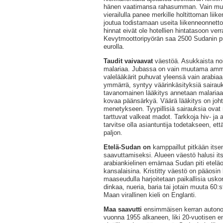
hänen vaatimansa rahasumman. Vain muu
vierailulla panee merkille holtittoman liik
joutua todistamaan useita liikenneonnet
hinnat eivät ole hotellien hintatasoon verr
Kevytmoottoripyörän saa 2500 Sudanin pu
eurolla.
Taudit vaivaavat
väestöä. Asukkaista noi
malariaa. Jubassa on vain muutama ammat
valelääkärit puhuvat yleensä vain arabiaa, 
ymmärrä, syntyy väärinkäsityksiä sairauk
tavanomainen lääkitys annetaan malariaan
kovaa päänsärkyä. Väärä lääkitys on joht
menetykseen. Tyypillisiä sairauksia ovat m
tarttuvat valkeat madot. Tarkkoja hiv- ja ai
tarvitse olla asiantuntija todetakseen, ett
paljon.
Etelä-Sudan on
kamppaillut pitkään itse
saavuttamiseksi. Alueen väestö halusi itse
arabiankielinen emämaa Sudan piti eteläos
kansalaisina. Kristitty väestö on pääosin k
maaseudulla harjoitetaan paikallisia usko
dinkaa, nueria, baria tai jotain muuta 60:s
Maan virallinen kieli on Englanti.
Maa saavutti
ensimmäisen kerran autono
vuonna 1955 alkaneen, liki 20-vuotisen 