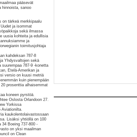
 maailmaa pääsevät
a hinnoista, sanoo
 on tärkeä merkkipaalu
 Uudet ja isommat
työpaikkoja sekä ilmassa
 uusia kohteita ja edullisia
stannuksiamme ja
rwegianin toimitusjohtaja
ssaan kahdeksan 787-8
 ja Yhdysvaltojen sekä
ja suurempaa 787-9 -konetta
kan, Etelä-Amerikan ja
si versio on kuusi metriä
aa enemmän kuin pienempään
 20 prosenttia alhaisemmat
staa koneen pyrstöä.
htee Oslosta Orlandoon 27.
ew Yorkissa
Aviationilta.
ria kaukolentolaivastossaan
sa. Lisäksi yhtiöllä on 100
 34 Boeing 737-800 -
ivasto on yksi maailman
ouncil on Clean