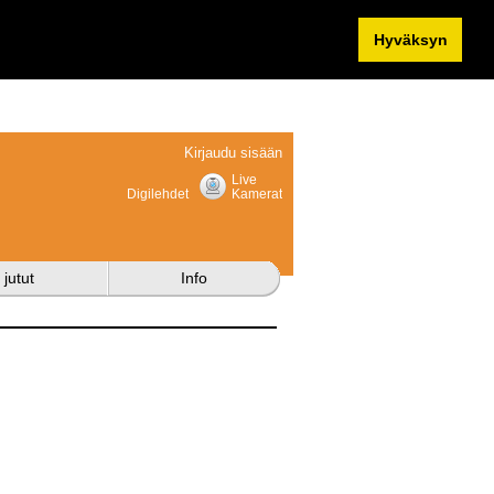
Hyväksyn
Kirjaudu sisään
Live
Digilehdet
Kamerat
 jutut
Info