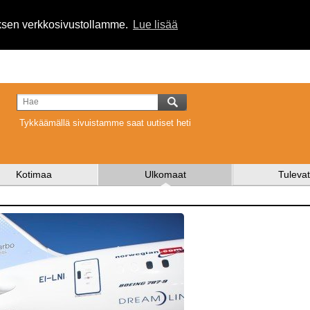
uksen verkkosivustollamme.
Lue lisää
Tykkäämällä sivuistamme saat uutiset heti
Kotimaa
Ulkomaat
Tulevat