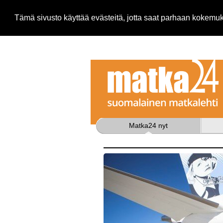
Tämä sivusto käyttää evästeitä, jotta saat parhaan kokem
Matka24 nyt