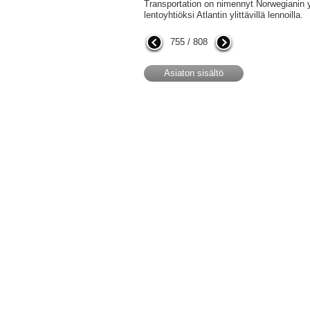
Transportation on nimennyt Norwegianin 
lentoyhtiöksi Atlantin ylittävillä lennoilla.
755 / 808
Asiaton sisältö