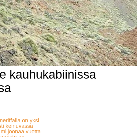
e kauhukabiinissa
ssa
eriffalla on yksi
ti keinuvassa
2 miljoonaa vuotta