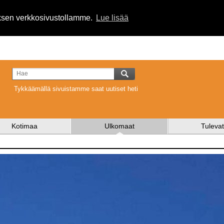
uksen verkkosivustollamme.
Lue lisää
Tykkäämällä sivuistamme saat uutiset heti
Kotimaa
Ulkomaat
Tulevat