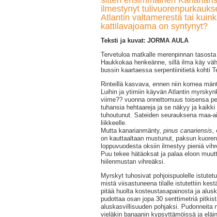
sitten ensimmäinen Kanarians
ilmestynyt tulivuorenpurkauk
Atlantin valtamerestä tai kuin
kattilavajoama on syntynyt?
Teksti ja kuvat: JORMA AULA
Tervetuloa matkalle merenpinnan tasosta 
Haukkokaa henkeänne, sillä ilma käy väh
bussin kaartaessa serpentiinitietä kohti 
Rinteillä kasvava, ennen niin komea män
Luihin ja ytimiin käyvän Atlantin myrskyn
viime?? vuonna onnettomuus toisensa pe
tuhansia hehtaareja ja se näkyy ja kaikki
tuhoutunut. Sateiden seurauksena maa-ai
liikkeelle.
Mutta kanarianmänty,
pinus canariensis
,
on kauttaaltaan mustunut, paksun kuoren 
loppuvuodesta oksiin ilmestyy pieniä vihre
Puu tekee hätäoksat ja palaa eloon muut
hiilenmustan vihreäksi.
Myrskyt tuhosivat pohjoispuolelle istutet
mistä viisastuneena tilalle istutettiin ke
pitää huolta kosteustasapainosta ja alusk
pudottaa osan jopa 30 senttimetriä pitkis
aluskasvillisuuden pohjaksi. Pudonneita 
vieläkin banaanin kypsyttämöissä ja eläin