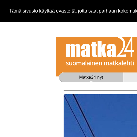
Tämä sivusto käyttää evästeitä, jotta saat parhaan kokem
Matka24 nyt