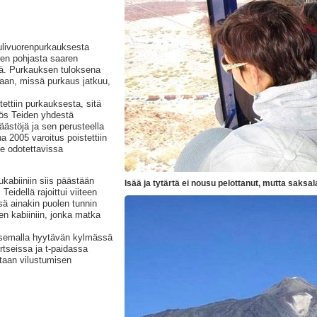
tulivuorenpurkauksesta
eren pohjasta saaren
ä. Purkauksen tuloksena
laan, missä purkaus jatkuu,
tettiin purkauksesta, sitä
ös Teiden yhdestä
äästöjä ja sen perusteella
a 2005 varoitus poistettiin
le odotettavissa
ukabiiniin siis päästään
Isää ja tytärtä ei nousu pelottanut, mutta saksal
 Teidellä rajoittui viiteen
ä ainakin puolen tunnin
en kabiiniin, jonka matka
asemalla hyytävän kylmässä
tseissa ja t-paidassa
itaan vilustumisen