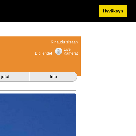
Hyväksyn
Kirjaudu sisään
Live
Digilehdet
Kamerat
 jutut
Info