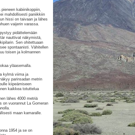
pieneen kabiinikoppiin,
tei mahdollisesti paniikkiin
n hissi on taivaan ja lähes
ohuen vaijerin varassa.
pystyy pidättelemään
ytär nauttivat näkymistä,
ipilarin. Sen ohitettuaan
aisee spontaanisti. Vähitellen
tuu toisen ja kolmannen
uokaa yläasemalla.
a kylmä viima ja
 näkyy parinsadan metrin
pulle kiipeämiseen
nnen kaikkea totuttelua
inen lähes 4000 metriä
ros on vuorannut La Gomeran
nolla.
allisesti maan kamaralle.
uonna 1954 ja se on