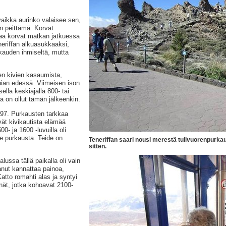
vaikka aurinko valaisee sen,
n peittämä. Korvat
aa korvat matkan jatkuessa
neriffan alkuasukkaaksi,
kauden ihmiseltä, mutta
en kivien kasaumista,
pian edessä. Viimeisen ison
lla keskiajalla 800- tai
a on ollut tämän jälkeenkin.
797. Purkausten tarkkaa
vät kivikautista elämää
0- ja 1600 -luvuilla oli
lme purkausta. Teide on
Teneriffan saari nousi merestä tulivuorenpurka
sitten.
ussa tällä paikalla oli vain
sanut kannattaa painoa,
tto romahti alas ja syntyi
einät, jotka kohoavat 2100-