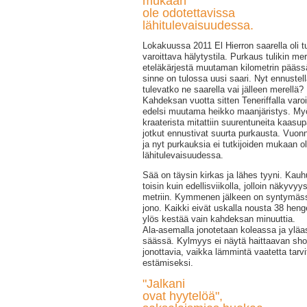
mukaan
ole odotettavissa
lähitulevaisuudessa.
Lokakuussa 2011 El Hierron saarella oli 
varoittava hälytystila. Purkaus tulikin m
eteläkärjestä muutaman kilometrin pääss
sinne on tulossa uusi saari. Nyt ennustel
tulevatko ne saarella vai jälleen merellä?
Kahdeksan vuotta sitten Teneriffalla varoi
edelsi muutama heikko maanjäristys. My
kraaterista mitattiin suurentuneita kaasup
jotkut ennustivat suurta purkausta. Vuonn
ja nyt purkauksia ei tutkijoiden mukaan o
lähitulevaisuudessa.
Sää on täysin kirkas ja lähes tyyni. Kauh
toisin kuin edellisviikolla, jolloin näkyvyys
metriin. Kymmenen jälkeen on syntymäss
jono. Kaikki eivät uskalla nousta 38 heng
ylös kestää vain kahdeksan minuuttia.
Ala-asemalla jonotetaan koleassa ja ylä
säässä. Kylmyys ei näytä haittaavan shor
jonottavia, vaikka lämmintä vaatetta tarv
estämiseksi.
"Jalkani
ovat hyytelöä",