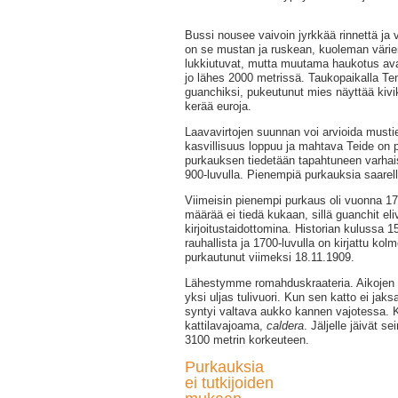
Bussi nousee vaivoin jyrkkää rinnettä ja 
on se mustan ja ruskean, kuoleman värie
lukkiutuvat, mutta muutama haukotus av
jo lähes 2000 metrissä. Taukopaikalla Te
guanchiksi, pukeutunut mies näyttää kivi
kerää euroja.
Laavavirtojen suunnan voi arvioida musti
kasvillisuus loppuu ja mahtava Teide on 
purkauksen tiedetään tapahtuneen varhaise
900-luvulla. Pienempiä purkauksia saarell
Viimeisin pienempi purkaus oli vuonna 1
määrää ei tiedä kukaan, sillä guanchit eli
kirjoitustaidottomina. Historian kulussa 150
rauhallista ja 1700-luvulla on kirjattu ko
purkautunut viimeksi 18.11.1909.
Lähestymme romahduskraateria. Aikojen al
yksi uljas tulivuori. Kun sen katto ei jak
syntyi valtava aukko kannen vajotessa. Ka
kattilavajoama,
caldera
. Jäljelle jäivät s
3100 metrin korkeuteen.
Purkauksia
ei tutkijoiden