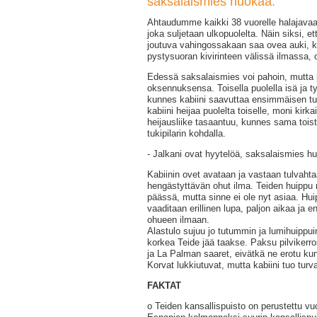
saksalaismies huokaa.
Ahtaudumme kaikki 38 vuorelle halajavaa 
joka suljetaan ulkopuolelta. Näin siksi, et
joutuva vahingossakaan saa ovea auki, ku
pystysuoran kivirinteen välissä ilmassa, 
Edessä saksalaismies voi pahoin, mutta 
oksennuksensa. Toisella puolella isä ja t
kunnes kabiini saavuttaa ensimmäisen tuk
kabiini heijaa puolelta toiselle, moni kirk
heijausliike tasaantuu, kunnes sama tois
tukipilarin kohdalla.
- Jalkani ovat hyytelöä, saksalaismies h
Kabiinin ovet avataan ja vastaan tulvahta
hengästyttävän ohut ilma. Teiden huippu
päässä, mutta sinne ei ole nyt asiaa. Hui
vaaditaan erillinen lupa, paljon aikaa ja e
ohueen ilmaan.
Alastulo sujuu jo tutummin ja lumihuippu
korkea Teide jää taakse. Paksu pilviker
ja La Palman saaret, eivätkä ne erotu kun
Korvat lukkiutuvat, mutta kabiini tuo turv
FAKTAT
o
Teiden kansallispuisto on perustettu v