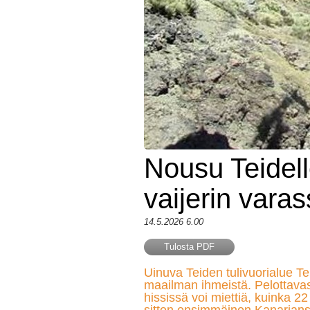
Nousu Teidell
vaijerin vara
14.5.2026 6.00
Tulosta PDF
Uinuva Teiden tulivuorialue Ten
maailman ihmeistä. Pelottavas
hississä voi miettiä, kuinka 2