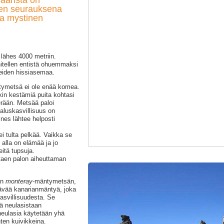
aarista on
sen seurauksena
ka mystinen
lähes 4000 metriin.
itellen entistä ohuemmaksi
Teiden hissiasemaa.
tymetsä ei ole enää komea.
kin kestämiä puita kohtasi
rään. Metsää paloi
 aluskasvillisuus on
nes lähtee helposti
 ei tulta pelkää. Vaikka se
alla on elämää ja jo
itä tupsuja.
taen palon aiheuttaman
un
monteray
-mäntymetsän,
stävää kanarianmäntyä, joka
asvillisuudesta. Se
tä neulasistaan
neulasia käytetään yhä
ten kuivikkeina.