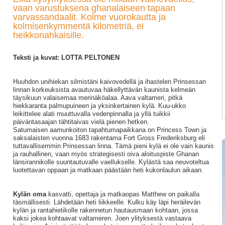
vaan varustuksena ghanalaiseen tapaan
varvassandaalit. Kolme vuorokautta ja
kolmisenkymmentä kilometriä, ei
heikkonahkaisille.
Teksti ja kuvat: LOTTA PELTONEN
Huuhdon unihiekan silmistäni kaivovedellä ja ihastelen Prinsessan
linnan korkeuksista avautuvaa häkellyttävän kaunista kelmeän
täysikuun valaisemaa merinäköalaa. Aava valtameri, pitkä
hiekkaranta palmupuineen ja yksinkertainen kylä. Kuu-ukko
leikittelee alati muuttuvalla vedenpinnalla ja yllä tuikkii
päiväntasaajan tähtitaivas vielä pienen hetken.
Satumaisen aamunkoiton tapahtumapaikkana on Princess Town ja
saksalaisten vuonna 1683 rakentama Fort Gross Frederiksburg eli
tuttavallisemmin Prinsessan linna. Tämä pieni kylä ei ole vain kaunis
ja rauhallinen, vaan myös strategisesti oiva aloituspiste Ghanan
länsirannikolle suuntautuvalle vaellukselle. Kylästä saa neuvoteltua
luotettavan oppaan ja matkaan päästään heti kukonlaulun aikaan.
Kylän oma
kasvatti, opettaja ja matkaopas Matthew on paikalla
täsmällisesti. Lähdetään heti liikkeelle. Kulku käy läpi heräilevän
kylän ja rantahietikolle rakennetun hautausmaan kohtaan, jossa
kaksi jokea kohtaavat valtameren. Joen ylityksestä vastaava