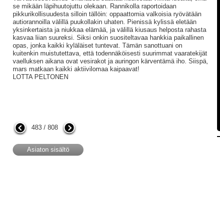
se mikään läpihuutojuttu olekaan. Rannikolla raportoidaan
pikkurikollisuudesta silloin tällöin: oppaattomia valkoisia ryövätään
autiorannoilla välillä puukollakin uhaten. Pienissä kylissä eletään
yksinkertaista ja niukkaa elämää, ja välillä kiusaus helposta rahasta
kasvaa liian suureksi. Siksi onkin suositeltavaa hankkia paikallinen
opas, jonka kaikki kyläläiset tuntevat. Tämän sanottuani on
kuitenkin muistutettava, että todennäköisesti suurimmat vaaratekijät
vaelluksen aikana ovat vesirakot ja auringon kärventämä iho. Siispä,
mars matkaan kaikki aktiivilomaa kaipaavat!
LOTTA PELTONEN
483 / 808
Asiaton sisältö