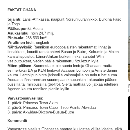
FAKTAT GHANA
Sijainti
: Länsi-Afrikassa, naapurit Norsunluurannikko, Burkina Faso
ja Togo.
Pääkaupunki
: Accra
Asukasluku
: noin 24,7 milj.
Pinta-ala
: 238 533 km²
Virallinen kieli
: englanti
Nähtävyyksiä
: Rannikon eurooppalaisten rakentamat linnat ja
linnakkeet, kauniit rantakohteet Busua ja Butre, Kakumin ja Molen
kansallispuistot, Länsi-Afrikan korkeimmiksi sanotut Wlin
vesiputoukset, veden päälle rakennettu Nzulezun kylä.
Miten pääsee
: Suomesta ei ole suoria lentoja Ghanaan, mutta
esimerkiksi BA ja KLM lentävät Accraan Lontoon ja Amsterdamin
kautta. Lentolipun hinta järkevillä vaihtoajoilla on noin tuhat euroa.
Accrasta länsirannikon suurimpaan kaupunkiin Takoradiin pääsee
bussilla tai minibussilla (tro-tro). Sieltä matkaa voi jatkaa edelleen
Agonan kautta rannikon pieniin kyliin.
Varvastossuvaellus:
1. päivä: Princess Town-Axim
2. päivä: Princess Town-Cape Three Points-Akwidaa
3. päivä: Akwidaa-Dixcove-Busua-Butre
Kommentti
Varvastossuvaellus Ghanassa saattaa kuulostaa villiltä idealta, eikä