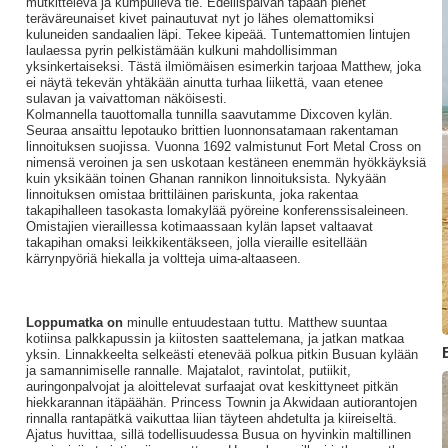
mutkitteleva ja kumpuileva tie. Edellispäivän tapaan pienet
teräväreunaiset kivet painautuvat nyt jo lähes olemattomiksi
kuluneiden sandaalien läpi. Tekee kipeää. Tuntemattomien lintujen
laulaessa pyrin pelkistämään kulkuni mahdollisimman
yksinkertaiseksi. Tästä ilmiömäisen esimerkin tarjoaa Matthew, joka
ei näytä tekevän yhtäkään ainutta turhaa liikettä, vaan etenee
sulavan ja vaivattoman näköisesti.
Kolmannella tauottomalla tunnilla saavutamme Dixcoven kylän.
Seuraa ansaittu lepotauko brittien luonnonsatamaan rakentaman
linnoituksen suojissa. Vuonna 1692 valmistunut Fort Metal Cross on
nimensä veroinen ja sen uskotaan kestäneen enemmän hyökkäyksiä
kuin yksikään toinen Ghanan rannikon linnoituksista. Nykyään
linnoituksen omistaa brittiläinen pariskunta, joka rakentaa
takapihalleen tasokasta lomakylää pyöreine konferenssisaleineen.
Omistajien vieraillessa kotimaassaan kylän lapset valtaavat
takapihan omaksi leikkikentäkseen, jolla vieraille esitellään
kärrynpyöriä hiekalla ja voltteja uima-altaaseen.
Loppumatka on
minulle entuudestaan tuttu. Matthew suuntaa
kotiinsa palkkapussin ja kiitosten saattelemana, ja jatkan matkaa
yksin. Linnakkeelta selkeästi etenevää polkua pitkin Busuan kylään
ja samannimiselle rannalle. Majatalot, ravintolat, putiikit,
auringonpalvojat ja aloittelevat surfaajat ovat keskittyneet pitkän
hiekkarannan itäpäähän. Princess Townin ja Akwidaan autiorantojen
rinnalla rantapätkä vaikuttaa liian täyteen ahdetulta ja kiireiseltä.
Ajatus huvittaa, sillä todellisuudessa Busua on hyvinkin maltillinen