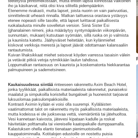
teetetystä printtimekostaan, mutta eniten lapsia kiinnostaa valkoinen
iho ja käsikarvat, niitä olisi kiva silitellä pidempäänkin.
Etenemme rivakasti, mutta lapset, joista nuorin on vain parivuotias,
sinnittelevät urheasti rinnalla. Matkan taittuessa orastava ystävyys
etenee nopeasti sille tasolle, että lapset lurittavat paikallisesta
ruokalaulusta minulle sovelletun version. Siinä Sister Esi
(ghanalainen nimeni, joka määräytyy syntymäpäivän viikonpäivän,
sunnuntain, mukaan) kutsutaan syömään, sillä ruoka on jo valmista
ja kauniista katettu. Jäähyväiset heitetään, kun kylänmiehet
kiskovat verkkoja merestä ja lapset jäävät odottamaan kalansaaliin
rantautumista.
Kuivan lihaksikkaat miehet seisovat köyden varressa tasaisin välein
ja vetävät pitkiä vetoja rytmikkään laulun tahdissa.
Loppumatkan rantaosuus on kaunista ja koskematonta hiekkarantaa
palmupuineen ja sademetsineen.
Kaukaisuudessa siintää
rinteeseen rakennettu Axim Beach Hotel,
jonka tyylikkäät, paikallisista materiaaleista rakennetut, punaiseksi
maalatut ja simpukoilla koristellut bungalowit ja huoneistot tarjoavat
luksuslomaa paksulompakkoisille.
Kontrasti Aximin kylään ei voisi olla suurempi. Kyläläisten
vaatimattomat talot on rakennettu myös paikallisista materiaaleista,
mutta kodeissa ei ole juoksevaa vettä, viemäröintiä tai jätehuoltoa.
Vesi kannetaan kaivosta, jätevesi kipataan kadulle ja roskat
hävitetään polttamalla tai viereiselle kaatopaikalle dumppaamalla.
Kalastuksen ohella elanto tienataan pienimuotoisella
kauppatoiminnalla. Kotitalojen edustoille on nostettu puisia