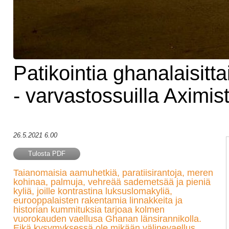
Patikointia ghanalaisitta
- varvastossuilla Aximis
26.5.2021 6.00
Tulosta PDF
Taianomaisia aamuhetkiä, paratiisirantoja, meren
kohinaa, palmuja, vehreää sademetsää ja pieniä
kyliä, joille kontrastina luksuslomakyliä,
eurooppalaisten rakentamia linnakkeita ja
historian kummituksia tarjoaa kolmen
vuorokauden vaellusa Ghanan länsirannikolla.
Eikä kysymyksessä ole mikään välinevaellus,