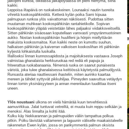
jalkojeni kuntoa, oikeassa jalkapöydässä on pieni hiertymä, siinä
kaikki.
Leppoisa iltapäivä on ruokakeskeinen. Lounaaksi nautin tuoreita
vihreitä kookospähkinöitä. Ketterä kylän poika Sami kipuaa
palmupuun runkoa ylös vaivattoman näköisesti. Pudottaa sitten
muutaman muhkean kookospähkinän rantahietikolle. Sopivan
kookospähkinän yläpää veistetään lähes paljaaksi viidakkoveitsellä.
Sitten pähkinän sisäosaan koputellaan varovasti ympyränmuotoinen
aukko. Nostan kookospähkinän huulilleni ja hörpin miellyttävän
makuista kookosmaitoa. Kun kaikki neste on kumottu suuhun,
halkaisen pähkinän ja kaiverran valkoisen kookoslihan irti pähkinän
kyljestä lohkaistulla lusikalla.
Illalliseksi linnan kunnossapidosta ja majoituksesta vastaava Joseph
valmistaa ghanalaista herkkuruokaa red rediä eli papuja ja
friteerattua ruokabanaania. Nimensä ruoka on saanut punaisesta
väristä, joka tulee ghanalaisessa keittiössä käytetystä palmuöljystä.
Runsasta ateriaa nauttiessani ihastelin, miten aurinko kaartaa
mereen ja tähdet syttyvät pikkuhiljaa. Pimeyden saavuttua vetäydyn
linnan tornin yksinäisyyteen ja annan merenlaulun tuudittaa itseni
uneen.
Ylös noustuani
ulkona on vielä hämärää kuun tervehtiessä
aamuvirkkua. Jalat tuntuvat vetreiltä, ei muuta kuin reppu selkään ja
menoksi. Alas linnalta ja kohti itää.
Kulku käy hiekkarannan ja palmupuiden väliin tampattua polkua
pitkin. Polku lävistää valtameren ja laguunin väliselle maakaistaleelle
rakennetun Ewen kylän, jossa on parikymmentä palmun oksista