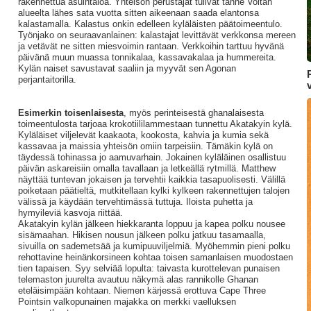
rakennettua asuintaloa. Yhteisön perustajat tulivat tänne Voltan
alueelta lähes sata vuotta sitten aikeenaan saada elantonsa
kalastamalla. Kalastus onkin edelleen kyläläisten päätoimeentulo.
Työnjako on seuraavanlainen: kalastajat levittävät verkkonsa mereen
ja vetävät ne sitten miesvoimin rantaan. Verkkoihin tarttuu hyvänä
päivänä muun muassa tonnikalaa, kassavakalaa ja hummereita.
Kylän naiset savustavat saaliin ja myyvät sen Agonan
perjantaitorilla.
Esimerkin toisenlaisesta
, myös perinteisestä ghanalaisesta
toimeentulosta tarjoaa krokotiililammestaan tunnettu Akatakyin kylä.
Kyläläiset viljelevät kaakaota, kookosta, kahvia ja kumia sekä
kassavaa ja maissia yhteisön omiin tarpeisiin. Tämäkin kylä on
täydessä tohinassa jo aamuvarhain. Jokainen kyläläinen osallistuu
päivän askareisiin omalla tavallaan ja letkeällä rytmillä. Matthew
näyttää tuntevan jokaisen ja tervehtii kaikkia tasapuolisesti. Välillä
poiketaan päätieltä, mutkitellaan kylki kylkeen rakennettujen talojen
välissä ja käydään tervehtimässä tuttuja. Iloista puhetta ja
hymyileviä kasvoja riittää.
Akatakyin kylän jälkeen hiekkaranta loppuu ja kapea polku nousee
sisämaahan. Hikisen nousun jälkeen polku jatkuu tasamaalla,
sivuilla on sademetsää ja kumipuuviljelmiä. Myöhemmin pieni polku
rehottavine heinänkorsineen kohtaa toisen samanlaisen muodostaen
tien tapaisen. Syy selviää lopulta: taivasta kurottelevan punaisen
telemaston juurelta avautuu näkymä alas rannikolle Ghanan
eteläisimpään kohtaan. Niemen kärjessä erottuva Cape Three
Pointsin valkopunainen majakka on merkki vaelluksen