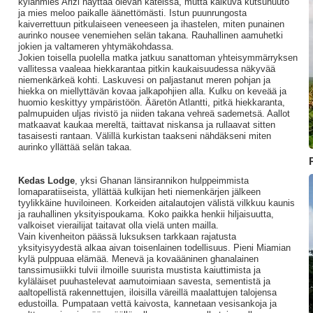
kylänmies Arizi näyttää olevan kateissa, mutta kaikuva kutsuhuuto
ja mies meloo paikalle äänettömästi. Istun puunrungosta
kaiverrettuun pitkulaiseen veneeseen ja ihastelen, miten punainen
aurinko nousee venemiehen selän takana. Rauhallinen aamuhetki
jokien ja valtameren yhtymäkohdassa.
Jokien toisella puolella matka jatkuu sanattoman yhteisymmärryksen
vallitessa vaaleaa hiekkarantaa pitkin kaukaisuudessa näkyvää
niemenkärkeä kohti. Laskuvesi on paljastanut meren pohjan ja
hiekka on miellyttävän kovaa jalkapohjien alla. Kulku on keveää ja
huomio keskittyy ympäristöön. Ääretön Atlantti, pitkä hiekkaranta,
palmupuiden uljas rivistö ja niiden takana vehreä sademetsä. Aallot
matkaavat kaukaa mereltä, taittavat niskansa ja rullaavat sitten
tasaisesti rantaan. Välillä kurkistan taakseni nähdäkseni miten
aurinko yllättää selän takaa.
Kedas Lodge
, yksi Ghanan länsirannikon hulppeimmista
lomaparatiiseista, yllättää kulkijan heti niemenkärjen jälkeen
tyylikkäine huviloineen. Korkeiden aitalautojen välistä vilkkuu kaunis
ja rauhallinen yksityispoukama. Koko paikka henkii hiljaisuutta,
valkoiset vierailijat taitavat olla vielä unten mailla.
Vain kivenheiton päässä luksuksen tarkkaan rajatusta
yksityisyydestä alkaa aivan toisenlainen todellisuus. Pieni Miamian
kylä pulppuaa elämää. Menevä ja kovaääninen ghanalainen
tanssimusiikki tulvii ilmoille suurista mustista kaiuttimista ja
kyläläiset puuhastelevat aamutoimiaan savesta, sementistä ja
aaltopellistä rakennettujen, iloisilla väreillä maalattujen talojensa
edustoilla. Pumpataan vettä kaivosta, kannetaan vesisankoja ja