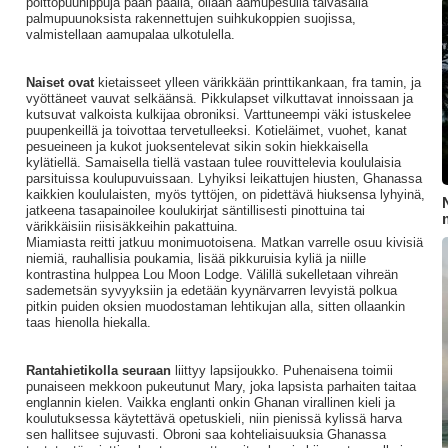
polttopuunippuja pään päällä, ollaan aamupesulla taivasalla
palmupuunoksista rakennettujen suihkukoppien suojissa,
valmistellaan aamupalaa ulkotulella.
Naiset ovat
kietaisseet ylleen värikkään printtikankaan, fra tamin, ja
vyöttäneet vauvat selkäänsä. Pikkulapset vilkuttavat innoissaan ja
kutsuvat valkoista kulkijaa obroniksi. Varttuneempi väki istuskelee
puupenkeillä ja toivottaa tervetulleeksi. Kotieläimet, vuohet, kanat
pesueineen ja kukot juoksentelevat sikin sokin hiekkaisella
kylätiellä. Samaisella tiellä vastaan tulee rouvittelevia koululaisia
parsituissa koulupuvuissaan. Lyhyiksi leikattujen hiusten, Ghanassa
kaikkien koululaisten, myös tyttöjen, on pidettävä hiuksensa lyhyinä,
jatkeena tasapainoilee koulukirjat säntillisesti pinottuina tai
värikkäisiin riisisäkkeihin pakattuina.
Miamiasta reitti jatkuu monimuotoisena. Matkan varrelle osuu kivisiä
niemiä, rauhallisia poukamia, lisää pikkuruisia kyliä ja niille
kontrastina hulppea Lou Moon Lodge. Välillä sukelletaan vihreän
sademetsän syvyyksiin ja edetään kyynärvarren levyistä polkua
pitkin puiden oksien muodostaman lehtikujan alla, sitten ollaankin
taas hienolla hiekalla.
Rantahietikolla seuraan
liittyy lapsijoukko. Puhenaisena toimii
punaiseen mekkoon pukeutunut Mary, joka lapsista parhaiten taitaa
englannin kielen. Vaikka englanti onkin Ghanan virallinen kieli ja
koulutuksessa käytettävä opetuskieli, niin pienissä kylissä harva
sen hallitsee sujuvasti. Obroni saa kohteliaisuuksia Ghanassa