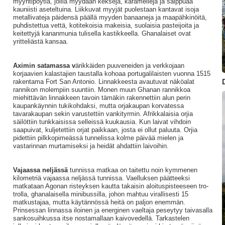
myyntipöytiä, joilla myydään keksejä, karamelleja ja saippuaa
kauniisti aseteltuina. Liikkuvat myyjät puolestaan kantavat isoja
metallivateja päidensä päällä myyden banaaneja ja maapähkinöitä,
puhdistettua vettä, kotitekoisia makeisia, suolaisia pasteijoita ja
keitettyjä kananmunia tulisella kastikkeella. Ghanalaiset ovat
yritteliästä kansaa.
Aximin satamassa v
ärikkäiden puuveneiden ja verkkojaan
korjaavien kalastajien taustalla kohoaa portugalilaisten vuonna 1515
rakentama Fort San Antonio. Linnakkeesta avautuvat näköalat
rannikon molempiin suuntiin. Monen muun Ghanan rannikkoa
miehittävän linnakkeen tavoin tämäkin rakennettiin alun perin
kaupankäynnin tukikohdaksi, mutta orjakaupan korvatessa
tavarakaupan sekin varustettiin vankityrmin. Afrikkalaisia orjia
säilöttiin tunkkaisissa selleissä kuukausia. Kun laivat vihdoin
saapuivat, kuljetettiin orjat paikkaan, josta ei ollut paluuta. Orjia
pidettiin pilkkopimeässä tunnelissa kolme päivää mielen ja
vastarinnan murtamiseksi ja heidät ahdattiin laivoihin.
Vajaassa neljässä
tunnissa matkaa on taitettu noin kymmenen
kilometriä vajaassa neljässä tunnissa. Vaelluksen päätteeksi
matkataan Agonan risteyksen kautta takaisin aloituspisteeseen tro-
trolla, ghanalaisella minibussilla, johon mahtuu virallisesti 15
matkustajaa, mutta käytännössä heitä on paljon enemmän.
Prinsessan linnassa iloinen ja energinen vaeltaja peseytyy taivasalla
sankosuihkussa itse nostamallaan kaivovedellä. Tarkastelen