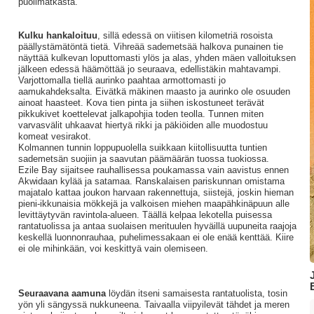
puolimatkasta.
Kulku hankaloituu
, sillä edessä on viitisen kilometriä rosoista
päällystämätöntä tietä. Vihreää sademetsää halkova punainen tie
näyttää kulkevan loputtomasti ylös ja alas, yhden mäen valloituksen
jälkeen edessä häämöttää jo seuraava, edellistäkin mahtavampi.
Varjottomalla tiellä aurinko paahtaa armottomasti jo
aamukahdeksalta. Eivätkä mäkinen maasto ja aurinko ole osuuden
ainoat haasteet. Kova tien pinta ja siihen iskostuneet terävät
pikkukivet koettelevat jalkapohjia toden teolla. Tunnen miten
varvasvälit uhkaavat hiertyä rikki ja päkiöiden alle muodostuu
komeat vesirakot.
Kolmannen tunnin loppupuolella suikkaan kiitollisuutta tuntien
sademetsän suojiin ja saavutan päämäärän tuossa tuokiossa.
Ezile Bay sijaitsee rauhallisessa poukamassa vain aavistus ennen
Akwidaan kylää ja satamaa. Ranskalaisen pariskunnan omistama
majatalo kattaa joukon harvaan rakennettuja, siistejä, joskin hieman
pieni-ikkunaisia mökkejä ja valkoisen miehen maapähkinäpuun alle
levittäytyvän ravintola-alueen. Täällä kelpaa lekotella puisessa
rantatuolissa ja antaa suolaisen merituulen hyväillä uupuneita raajoja
keskellä luonnonrauhaa, puhelimessakaan ei ole enää kenttää. Kiire
ei ole mihinkään, voi keskittyä vain olemiseen.
Seuraavana aamuna
löydän itseni samaisesta rantatuolista, tosin
yön yli sängyssä nukkuneena. Taivaalla viipyilevät tähdet ja meren