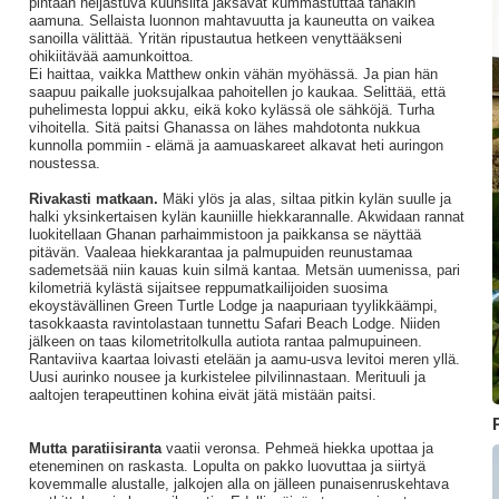
pintaan heijastuva kuunsilta jaksavat kummastuttaa tänäkin
aamuna. Sellaista luonnon mahtavuutta ja kauneutta on vaikea
sanoilla välittää. Yritän ripustautua hetkeen venyttääkseni
ohikiitävää aamunkoittoa.
Ei haittaa, vaikka Matthew onkin vähän myöhässä. Ja pian hän
saapuu paikalle juoksujalkaa pahoitellen jo kaukaa. Selittää, että
puhelimesta loppui akku, eikä koko kylässä ole sähköjä. Turha
vihoitella. Sitä paitsi Ghanassa on lähes mahdotonta nukkua
kunnolla pommiin - elämä ja aamuaskareet alkavat heti auringon
noustessa.
Rivakasti matkaan.
Mäki ylös ja alas, siltaa pitkin kylän suulle ja
halki yksinkertaisen kylän kauniille hiekkarannalle. Akwidaan rannat
luokitellaan Ghanan parhaimmistoon ja paikkansa se näyttää
pitävän. Vaaleaa hiekkarantaa ja palmupuiden reunustamaa
sademetsää niin kauas kuin silmä kantaa. Metsän uumenissa, pari
kilometriä kylästä sijaitsee reppumatkailijoiden suosima
ekoystävällinen Green Turtle Lodge ja naapuriaan tyylikkäämpi,
tasokkaasta ravintolastaan tunnettu Safari Beach Lodge. Niiden
jälkeen on taas kilometritolkulla autiota rantaa palmupuineen.
Rantaviiva kaartaa loivasti etelään ja aamu-usva levitoi meren yllä.
Uusi aurinko nousee ja kurkistelee pilvilinnastaan. Merituuli ja
aaltojen terapeuttinen kohina eivät jätä mistään paitsi.
Mutta paratiisiranta
vaatii veronsa. Pehmeä hiekka upottaa ja
eteneminen on raskasta. Lopulta on pakko luovuttaa ja siirtyä
kovemmalle alustalle, jalkojen alla on jälleen punaisenruskehtava