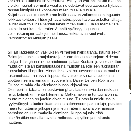
varsinaisiin turistirysiin verrattuna. Hymy kasvoillani jatkan matkaa
vieläkin rauhallisemmille vesille, ne odottavat seuraavassa kylässä
rannan länsipäässä kohoavan mäen toiselle puolella.
Kuljettuani läpi pienen Butren kylän saavun valtameren ja laguunin
leikkauskohtaan. Ylitse johtava hutera puusilta elää askelten alla ja
laudat ovat toisiinsa nähden lähes miten sattuu. Jalan mentävistä
aukoista voi katsella, miten Atlantti syöksyy laguuniin
voimakkaimpien aaltojen heittäessä virkistävää suolavettä
varomattoman ylittäjän päälle.
Sillan jatkeena
on vaelluksen viimeinen hiekkaranta, kaunis sekin.
Palmujen suojissa majoitusta ja murua rinnan alle tarjoaa Hideout
Lodge. Ellis ghanalaisine miehineen palasi Ruotsiin jo vuosia sitten,
mutta omistajan kansalaisuudesta muistuttaa edelleen ruokalistan
ruotsalaiset lihapullat. Hideoutissa voi halutessaan nukkua puuhun
rakennetussa majassa, leppostella varjoisassa rantatuolissa ja
upottaa itsensä romaanin syövereihin, Daniel Defoen Robinson
Crusoe ei taida olla ollenkaan huono kirjavalinta.
Olen perillä, takana on joustavien ghanalaisten arvioiden mukaan
reilut kolmekymmentä kilometriä. Matka näkyy ja tuntuu jaloissa,
mutta mielessä on jotakin aivan muuta. Tuijotan kunnioitusta ja
tyytyväisyyttä tuntien laastariin ja sideharsoon paketoituja, punaisen
maan tomuttamia jalkojani ja mietin miten matkalla olemisessa
parhainta on juuri matkalla oleminen. Kunpa tajuaisi elää
elämänsäkin samalla tavalla, hetkessä viipyillen ja matkasta
nauttien.