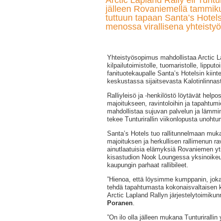
Arctic Lapland Rally eli Tunturi
jälleen Rovaniemellä tammik
tuttuun tapaan Santa’s Hote
menossa virallisena yhteist
Yhteistyösopimus mahdollistaa Arctic Lap
kilpailutoimistolle, tuomaristolle, lipput
fanituotekaupalle Santa’s Hotelsin kiin
keskustassa sijaitsevasta Kalotinlinnas
Ralliyleisö ja -henkilöstö löytävät helpo
majoitukseen, ravintoloihin ja tapahtumie
mahdollistaa sujuvan palvelun ja lämmi
tekee Tunturirallin viikonlopusta unoht
Santa’s Hotels tuo rallitunnelmaan muk
majoituksen ja herkullisen rallimenun r
ainutlaatuisia elämyksiä Rovaniemen 
kisastudion Nook Loungessa yksinoikeud
kaupungin parhaat rallibileet.
”Hienoa, että löysimme kumppanin, joka
tehdä tapahtumasta kokonaisvaltaisen
Arctic Lapland Rallyn järjestelytoimiku
Poranen
.
”On ilo olla jälleen mukana Tunturiralli