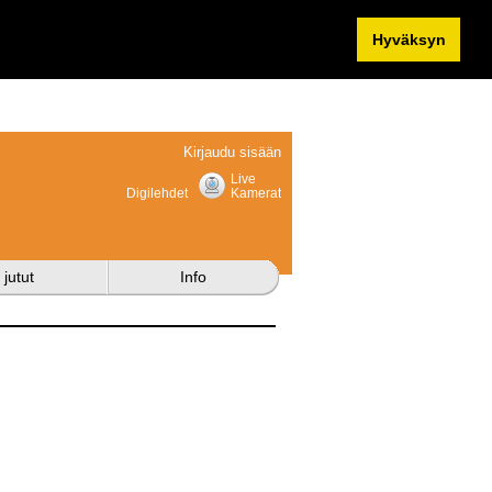
Hyväksyn
Kirjaudu sisään
Live
Digilehdet
Kamerat
 jutut
Info