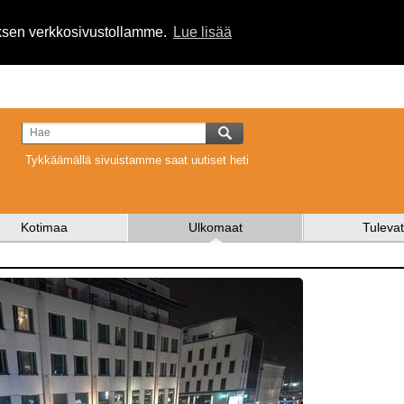
uksen verkkosivustollamme.
Lue lisää
Tykkäämällä sivuistamme saat uutiset heti
Kotimaa
Ulkomaat
Tulevat