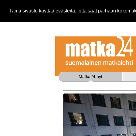
Tämä sivusto käyttää evästeitä, jotta saat parhaan kokem
Matka24 nyt