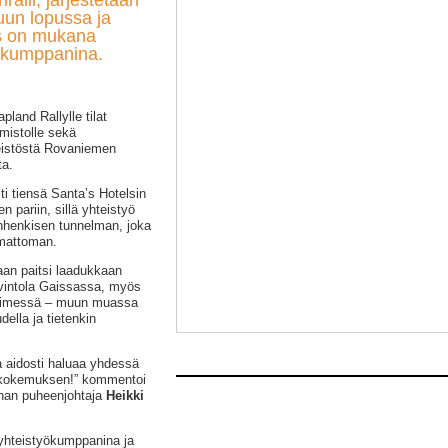
ralli, järjestetään
uun lopussa ja
ls on mukana
yökumppanina.
land Rallylle tilat
oimistolle sekä
teistöstä Rovaniemen
ta.
sti tiensä Santa’s Hotelsin
n pariin, sillä yhteistyö
nhenkisen tunnelman, joka
umattoman.
aan paitsi laadukkaan
avintola Gaissassa, myös
ytimessä – muun muassa
ella ja tietenkin
 aidosti haluaa yhdessä
 kokemuksen!” kommentoi
nnan puheenjohtaja
Heikki
n yhteistyökumppanina ja