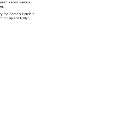
maa”, sanoo Santa’s
en
.
yy nyt Santa’s Hotelsin
ctic Lapland Rallyn