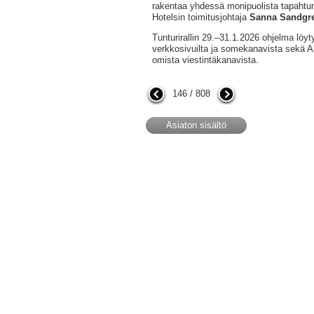
rakentaa yhdessä monipuolista tapahtu
Hotelsin toimitusjohtaja
Sanna Sandgr
Tunturirallin 29.–31.1.2026 ohjelma löyt
verkkosivuilta ja somekanavista sekä Ar
omista viestintäkanavista.
146 / 808
Asiaton sisältö