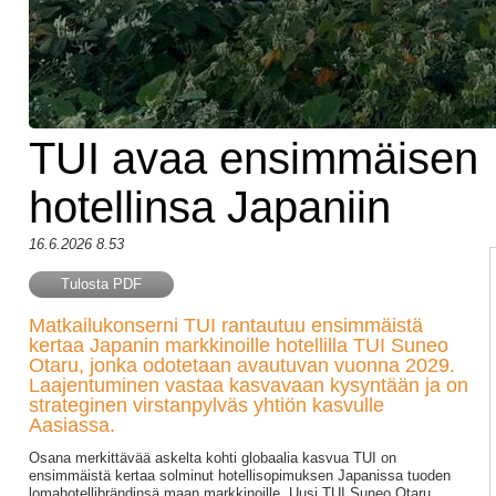
TUI avaa ensimmäisen
hotellinsa Japaniin
16.6.2026 8.53
Tulosta PDF
Matkailukonserni TUI rantautuu ensimmäistä
kertaa Japanin markkinoille hotellilla TUI Suneo
Otaru, jonka odotetaan avautuvan vuonna 2029.
Laajentuminen vastaa kasvavaan kysyntään ja on
strateginen virstanpylväs yhtiön kasvulle
Aasiassa.
Osana merkittävää askelta kohti globaalia kasvua TUI on
ensimmäistä kertaa solminut hotellisopimuksen Japanissa tuoden
lomahotellibrändinsä maan markkinoille. Uusi TUI Suneo Otaru,