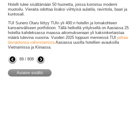
Hotelli tulee sisältämään 50 huonetta, joissa korostuu moderni
muotoilu. Vieraita odottaa lisäksi viihtyisä aulatila, ravintola, baari ja
kuntosali.
TUI Sunero Otaru liittyy TUIn yli 400:n hotellin ja lomakohteen
kansainväliseen portfolioon. Tällä hetkellä yrityksellä on Aasiassa 25
hotellia kahdeksassa maassa aikomuksenaan yli kaksinkertaistaa
määrä tulevina vuosina. Vuoden 2025 loppuun mennessä TUI
jatkaa
läsnäolonsa vahvistamista
Aasiassa uusilla hotellien avauksilla
Vietnamissa ja Kiinassa.
89 / 808
Asiaton sisältö