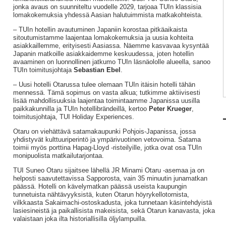
jonka avaus on suunniteltu vuodelle 2029, tarjoaa TUIn klassisia
lomakokemuksia yhdessä Aasian halutuimmista matkakohteista.
– TUIn hotellin avautuminen Japaniin korostaa pitkäaikaista
sitoutumistamme laajentaa lomakokemuksia ja uusia kohteita
asiakkaillemme, erityisesti Aasiassa. Näemme kasvavaa kysyntää
Japanin matkoille asiakkaidemme keskuudessa, joten hotellin
avaaminen on luonnollinen jatkumo TUIn läsnäololle alueella, sanoo
TUIn toimitusjohtaja
Sebastian Ebel
.
– Uusi hotelli Otarussa tulee olemaan TUIn itäisin hotelli tähän
mennessä. Tämä sopimus on vasta alkua; tutkimme aktiivisesti
lisää mahdollisuuksia laajentaa toimintaamme Japanissa uusilla
paikkakunnilla ja TUIn hotellibrändeillä, kertoo
Peter Krueger
,
toimitusjohtaja, TUI Holiday Experiences.
Otaru on viehättävä satamakaupunki Pohjois-Japanissa, jossa
yhdistyvät kulttuuriperintö ja ympärivuotinen vetovoima. Satama
toimii myös porttina Hapag-Lloyd -risteilyille, jotka ovat osa TUIn
monipuolista matkailutarjontaa.
TUI Suneo Otaru sijaitsee lähellä JR Minami Otaru -asemaa ja on
helposti saavutettavissa Sapporosta, vain 35 minuutin junamatkan
päässä. Hotelli on kävelymatkan päässä useista kaupungin
tunnetuista nähtävyyksistä, kuten Otarun höyrykellotornista,
vilkkaasta Sakaimachi-ostoskadusta, joka tunnetaan käsintehdyistä
lasiesineistä ja paikallisista makeisista, sekä Otarun kanavasta, joka
valaistaan joka ilta historiallisilla öljylampuilla.