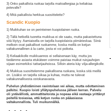
3) Onko paikallista ruokaa tarjolla maitoallergiaa ja keliakiaa
potevalle?
4) Mitä paikallista herkkua suosittelette?
Scandic Kuopio
1) Muikkuhan se on perinteinen kuopiolainen ruoka.
2) Tällä hetkellä tuoretta muikkua ei ole saatu, mutta pakastettuna
sitä löytyy. Aamiaisella on tarjolla kuopiolaista piimärieskaa. Siinä
melkein ovat paikalliset ruokamme, koska meillä on ketjun
valtakunnallinen á la carte, josta ei voi poiketa.
3) Keliaakikolle muikkuannos ei sellaisenaan käy, mutta jos
tiedämme asiasta etukäteen voimme paistaa muikut ruisjauhojen
sijaan esimerkiksi tattarijauhoissa. Silloin ateria käy vilja-allergikolle.
4) Muikkua suosittelemme paikallisena ruokana, koska sitä meillä
on. Lisäksi on tarjolla siikaa ja kuhaa, mutta ne tulevat
valtakunnallisesta ostokanavasta.
Puhelun yhdistäminen ravintolaan vei aikaa, mutta odottaminen
palkitsi. Kuopio loisti yllätyspuhelussa
jälleen kerran
. Palvelu
oli ystävällistä, ammattitaitoista ja nopeaa eikä vastaaja yrittänyt
peitellä tosiasiaa, että ketjun ruoka on pääasiassa
valtakunnallista. Tuli muikunnälkä.