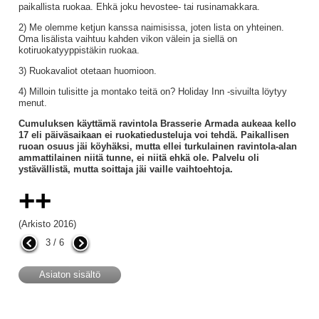
paikallista ruokaa. Ehkä joku hevostee- tai rusinamakkara.
2) Me olemme ketjun kanssa naimisissa, joten lista on yhteinen.
Oma lisälista vaihtuu kahden vikon välein ja siellä on
kotiruokatyyppistäkin ruokaa.
3) Ruokavaliot otetaan huomioon.
4) Milloin tulisitte ja montako teitä on? Holiday Inn -sivuilta löytyy
menut.
Cumuluksen käyttämä ravintola Brasserie Armada aukeaa kello
17 eli päiväsaikaan ei ruokatiedusteluja voi tehdä. Paikallisen
ruoan osuus jäi köyhäksi, mutta ellei turkulainen ravintola-alan
ammattilainen niitä tunne, ei niitä ehkä ole. Palvelu oli
ystävällistä, mutta soittaja jäi vaille vaihtoehtoja.
++
(Arkisto 2016)
3 / 6
Asiaton sisältö