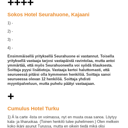
++++
Sokos Hotel Seurahuone, Kajaani
1) -
2) -
3) -
4) -
Ensimmäisellä yrityksellä Seurahuone ei vastannut. Toisella
yrityksellä vastaaja tarjosi vastapäistä ravintolaa, mutta antoi
ymmärtää, että myös Seurahuoneella voi syödä tilauksesta.
Soittaja pyysi lisätietoja. Vastaaja kertoi haluttomasti, että
seurueessä pitäisi olla kymmenen henkilöä. Soittaja sanoi
seurueessa olevan 12 henkilöä. Soittaja yhdisti
myyntipalveluun, mutta puhelu päätyi vastaajaan.
+
Cumulus Hotel Turku
1) Á la carte -lista on voimassa, nyt en muuta osaa sanoa. Löytyy
kala- ja liharuokaa. (Toinen henkilö tulee puhelimeen.) Olen melkein
koko ikäni asunut Turussa, mutta en oikein tiedä mikä olisi