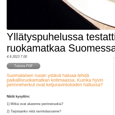
Yllätyspuhelussa testatt
ruokamatkaa Suomess
4.9.2023 7.00
Tulosta PDF
Suomalaisen ruoan ystävä haluaa tehdä
paikallisruokamatkan kotimaassa. Kuinka hyvin
perinneherkut ovat ketjuravintoloiden hallussa?
Näitä kysyttiin:
1) Mitkä ovat alueenne perinneruokia?
2) Tarjotaanko niitä ravintolassanne?