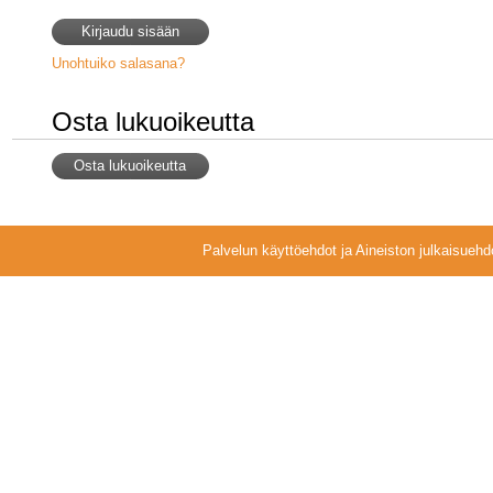
Unohtuiko salasana?
Osta lukuoikeutta
Osta lukuoikeutta
Palvelun käyttöehdot ja Aineiston julkaisuehd