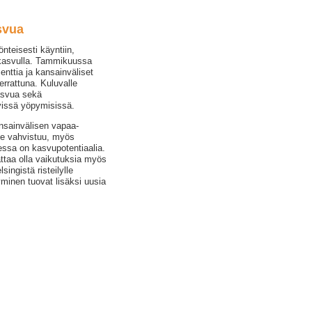
svua
teisesti käyntiin,
 kasvulla. Tammikuussa
nttia ja kansainväliset
rrattuna. Kuluvalle
asvua sekä
yissä yöpymisissä.
ansainvälisen vapaa-
ne vahvistuu, myös
essa on kasvupotentiaalia.
aattaa olla vaikutuksia myös
singistä risteilylle
yminen tuovat lisäksi uusia