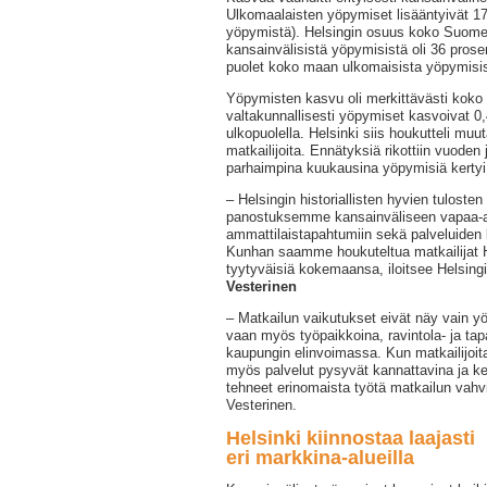
Ulkomaalaisten yöpymiset lisääntyivät 17
yöpymistä). Helsingin osuus koko Suomen
kansainvälisistä yöpymisistä oli 36 prose
puolet koko maan ulkomaisista yöpymisist
Yöpymisten kasvu oli merkittävästi ko
valtakunnallisesti yöpymiset kasvoivat 0,
ulkopuolella. Helsinki siis houkutteli m
matkailijoita. Ennätyksiä rikottiin vuoden
parhaimpina kuukausina yöpymisiä kertyi 
– Helsingin historiallisten hyvien tulosten
panostuksemme kansainväliseen vapaa-aj
ammattilaistapahtumiin sekä palveluiden 
Kunhan saamme houkuteltua matkailijat H
tyytyväisiä kokemaansa, iloitsee Helsing
Vesterinen
– Matkailun vaikutukset eivät näy vain yö
vaan myös työpaikkoina, ravintola- ja t
kaupungin elinvoimassa. Kun matkailijoit
myös palvelut pysyvät kannattavina ja k
tehneet erinomaista työtä matkailun vahv
Vesterinen.
Helsinki kiinnostaa laajasti
eri markkina-alueilla