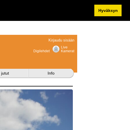
Hyväksyn
Kirjaudu sisään
Live
Digilehdet
Kamerat
 jutut
Info