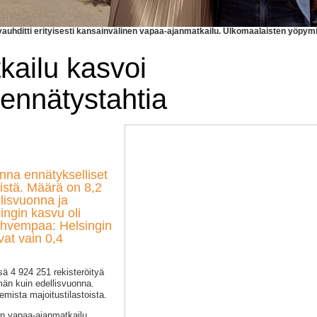
uhditti erityisesti kansainvälinen vapaa-ajanmatkailu. Ulkomaalaisten yöpymis
kailu kasvoi
ennätystahtia
onna ennätykselliset
istä. Määrä on 8,2
lisvuonna ja
ingin kasvu oli
ahvempaa: Helsingin
vat vain 0,4
sä 4 924 251 rekisteröityä
än kuin edellisvuonna.
emista majoitustilastoista.
en vapaa-ajanmatkailu.