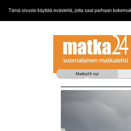
Tämä sivusto käyttää evästeitä, jotta saat parhaan kokem
Matka24 nyt