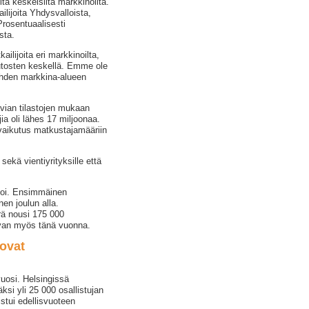
ta keskeisiltä markkinoilta.
lijoita Yhdysvalloista,
Prosentuaalisesti
sta.
ailijoita eri markkinoilta,
tosten keskellä. Emme ole
 yhden markkina-alueen
avian tilastojen mukaan
a oli lähes 17 miljoonaa.
n vaikutus matkustajamääriin
ekä vientiyrityksille että
svoi. Ensimmäinen
en joulun alla.
rä nousi 175 000
uvan myös tänä vuonna.
ovat
uosi. Helsingissä
ksi yli 25 000 osallistujan
stui edellisvuoteen