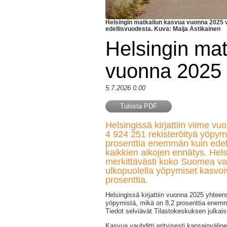
Helsingin matkailun kasvua vuonna 2025 va
edellisvuodesta. Kuva: Maija Astikainen
Helsingin mat
vuonna 2025 
5.7.2026 0.00
Tulosta PDF
Helsingissä kirjattiin viime vu
4 924 251 rekisteröityä yöpym
prosenttia enemmän kuin edel
kaikkien aikojen ennätys. Hels
merkittävästi koko Suomea v
ulkopuolella yöpymiset kasvoi
prosenttia.
Helsingissä kirjattiin vuonna 2025 yhteen
yöpymistä, mikä on 8,2 prosenttia enemm
Tiedot selviävät Tilastokeskuksen julkais
Kasvua vauhditti erityisesti kansainvälin