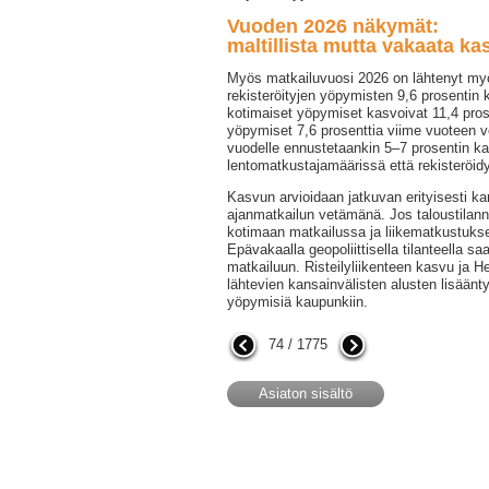
Vuoden 2026 näkymät:
maltillista mutta vakaata ka
Myös matkailuvuosi 2026 on lähtenyt myön
rekisteröityjen yöpymisten 9,6 prosentin
kotimaiset yöpymiset kasvoivat 11,4 prose
yöpymiset 7,6 prosenttia viime vuoteen ve
vuodelle ennustetaankin 5–7 prosentin k
lentomatkustajamäärissä että rekisteröid
Kasvun arvioidaan jatkuvan erityisesti k
ajanmatkailun vetämänä. Jos taloustilan
kotimaan matkailussa ja liikematkustuks
Epävakaalla geopoliittisella tilanteella s
matkailuun. Risteilyliikenteen kasvu ja Hel
lähtevien kansainvälisten alusten lisäänt
yöpymisiä kaupunkiin.
74 / 1775
Asiaton sisältö