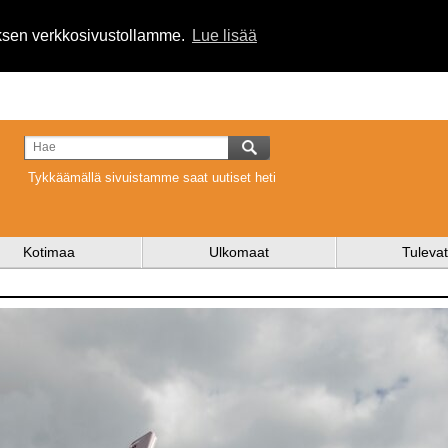
uksen verkkosivustollamme.
Lue lisää
Tykkäämällä sivuistamme saat uutiset heti
Kotimaa
Ulkomaat
Tulevat