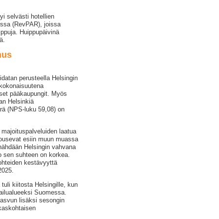
 selvästi hotellien
issa (RevPAR), joissa
ippuja. Huippupäivinä
ä.
mus
idatan perusteella Helsingin
kokonaisuutena
iset pääkaupungit. Myös
an Helsinkiä
rä (NPS-luku 59,08) on
ja majoituspalveluiden laatua
nousevat esiin muun muassa
 nähdään Helsingin vahvana
so sen suhteen on korkea.
ohteiden kestävyyttä
2025.
tuli kiitosta Helsingille, kun
kailualueeksi Suomessa.
kasvun lisäksi sesongin
kaskohtaisen