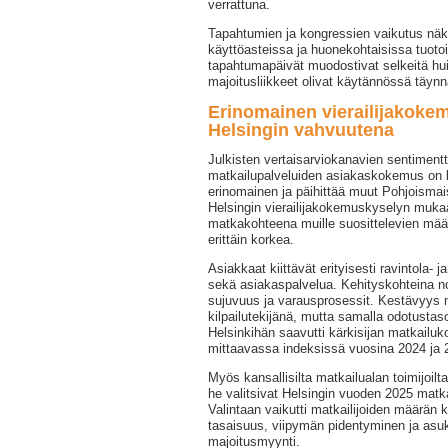
verrattuna.
Tapahtumien ja kongressien vaikutus näkyi
käyttöasteissa ja huonekohtaisissa tuoto
tapahtumapäivät muodostivat selkeitä hu
majoitusliikkeet olivat käytännössä täynn
Erinomainen vierailijakoke
Helsingin vahvuutena
Julkisten vertaisarviokanavien sentimentt
matkailupalveluiden asiakaskokemus on 
erinomainen ja päihittää muut Pohjoisma
Helsingin vierailijakokemuskyselyn muka
matkakohteena muille suosittelevien mää
erittäin korkea.
Asiakkaat kiittävät erityisesti ravintola- 
sekä asiakaspalvelua. Kehityskohteina 
sujuvuus ja varausprosessit. Kestävyys
kilpailutekijänä, mutta samalla odotusta
Helsinkihän saavutti kärkisijan matkailuk
mittaavassa indeksissä vuosina 2024 ja 
Myös kansallisilta matkailualan toimijoilta 
he valitsivat Helsingin vuoden 2025 mat
Valintaan vaikutti matkailijoiden määrän 
tasaisuus, viipymän pidentyminen ja asu
majoitusmyynti.