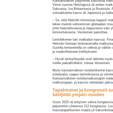
Kansainväliset yöpymiset kasvoivat kaikil
Viime vuonna Helsingissä oli eniten matkai
Saksasta, Iso-Britanniasta ja Ruotsista. 
voimakkainta kasvu oli Japanista ja Italia
– Se, että Helsinki kiinnostaa laajasti matk
tekee meistä vahvemman globaalien muu
yhtä haavoittuvaisia ja riippuvaisia vain
kiinnostuksesta, Vesterinen painottaa.
Lentoliikenne tuki matkailun kasvua. Fin
Helsinki-Vantaan lentoasemalla matkustaji
Suorilla lentoreiteillä on selkeä ja välitö
ja maakohtaiseen kehitykseen.
– Hyvät lentoyhteydet ovat tärkeitä myös s
meille paikallisillekin, toteaa Vesterinen.
Myös kansainvälinen risteilyliikenne ka
risteilyalus saapui tammikuussa ja viimein
Kansainvälisten risteilymatkustajien mää
matkustajaan, ja kasvun odotetaan jatk
Tapahtumat ja kongressit tu
kävijöitä ympäri vuoden
Vuosi 2025 oli erityisen vahva kongressiv
järjestettiin yhteensä 212 kongressia. Lisä
massatapahtumien määrä yli kaksinkertai