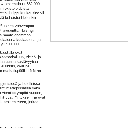
,4 prosenttia (+ 382 000
 rekisteröidyistä
nttia. Huippukuukausina yli
ä kohdistui Helsinkiin.
ko Suomea vahvempaa:
4 prosenttia Helsingin
uuta maata enemmän
 jokaisena kuukautena, ja
yli 400 000.
 taustalla ovat
anmatkailuun, yleisö- ja
laatuun ja kestävyyteen.
elsinkiin, ovat he
in matkailupäällikkö
Nina
pymisissä ja hotelleissa,
apahtumatarjonnassa sekä
a vierailee ympäri vuoden,
ehittyvät. Yrityksemme ovat
istamisen eteen, jatkaa