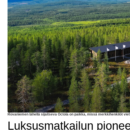
Rovaniemen lähellä sijaitseva Octola on paikka, missä merkkihenkilöt viett
Luksusmatkailun pionee