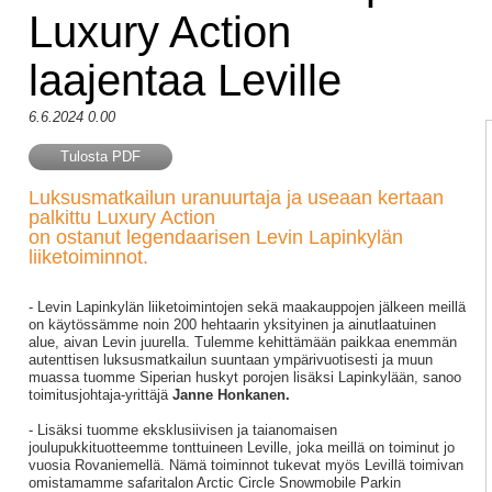
Luxury Action
laajentaa Leville
6.6.2024 0.00
Tulosta PDF
Luksusmatkailun uranuurtaja ja useaan kertaan
palkittu Luxury Action
on ostanut legendaarisen Levin Lapinkylän
liiketoiminnot.
- Levin Lapinkylän liiketoimintojen sekä maakauppojen jälkeen meillä
on käytössämme noin 200 hehtaarin yksityinen ja ainutlaatuinen
alue, aivan Levin juurella. Tulemme kehittämään paikkaa enemmän
autenttisen luksusmatkailun suuntaan ympärivuotisesti ja muun
muassa tuomme Siperian huskyt porojen lisäksi Lapinkylään, sanoo
toimitusjohtaja-yrittäjä
Janne Honkanen.
- Lisäksi tuomme eksklusiivisen ja taianomaisen
joulupukkituotteemme tonttuineen Leville, joka meillä on toiminut jo
vuosia Rovaniemellä. Nämä toiminnot tukevat myös Levillä toimivan
omistamamme safaritalon Arctic Circle Snowmobile Parkin