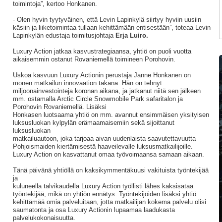
toimintoja”, kertoo Honkanen.
- Olen hyvin tyytyväinen, että Levin Lapinkylä siirtyy hyviin uusiin
käsiin ja liiketoimintaa tullaan kehittämään entisestään”, toteaa Levin
Lapinkylän edustaja toimitusjohtaja
Erja Luiro.
Luxury Action jatkaa kasvustrategiaansa, yhtiö on puoli vuotta
aikaisemmin ostanut Rovaniemellä toimineen Porohovin.
Uskoa kasvuun Luxury Actionin perustaja Janne Honkanen on
monen matkailun innovaation takana. Hän on tehnyt
miljoonainvestointeja koronan aikana, ja jatkanut niitä sen jälkeen
mm. ostamalla Arctic Circle Snowmobile Park safaritalon ja
Porohovin Rovaniemellä. Lisäksi
Honkasen luotsaama yhtiö on mm. avannut ensimmäisen yksityisen
luksusluokan kylpylän erämaamaisemiin sekä sijoittanut
luksusluokan
matkailuautoon, joka tarjoaa aivan uudenlaista saavutettavuutta
Pohjoismaiden kiertämisestä haaveilevalle luksusmatkailijoille.
Luxury Action on kasvattanut omaa työvoimaansa samaan aikaan.
Tänä päivänä yhtiöllä on kaksikymmentäkuusi vakituista työntekijää
ja
kuluneella talvikaudella Luxury Action työllisti lähes kaksisataa
työntekijää, mikä on yhtiön ennätys. Työntekijöiden lisäksi yhtiö
kehittämää omia palveluitaan, jotta matkailijan kokema palvelu olisi
saumatonta ja osa Luxury Actionin lupaamaa laadukasta
palvelukokonaisuutta.