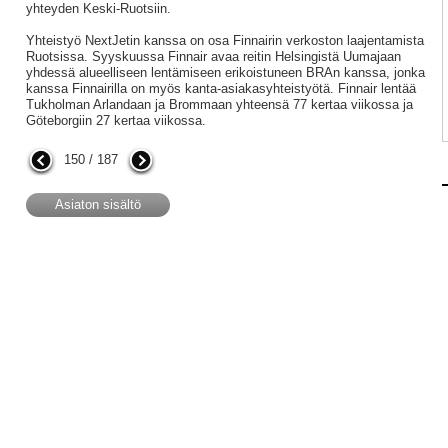
yhteyden Keski-Ruotsiin.
Yhteistyö NextJetin kanssa on osa Finnairin verkoston laajentamista
Ruotsissa. Syyskuussa Finnair avaa reitin Helsingistä Uumajaan
yhdessä alueelliseen lentämiseen erikoistuneen BRAn kanssa, jonka
kanssa Finnairilla on myös kanta-asiakasyhteistyötä. Finnair lentää
Tukholman Arlandaan ja Brommaan yhteensä 77 kertaa viikossa ja
Göteborgiin 27 kertaa viikossa.
150 / 187
Asiaton sisältö