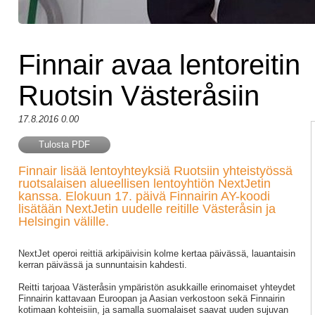
Finnair avaa lentoreitin
Ruotsin Västeråsiin
17.8.2016 0.00
Tulosta PDF
Finnair lisää lentoyhteyksiä Ruotsiin yhteistyössä
ruotsalaisen alueellisen lentoyhtiön NextJetin
kanssa. Elokuun 17. päivä Finnairin AY-koodi
lisätään NextJetin uudelle reitille Västeråsin ja
Helsingin välille.
NextJet operoi reittiä arkipäivisin kolme kertaa päivässä, lauantaisin
kerran päivässä ja sunnuntaisin kahdesti.
Reitti tarjoaa Västeråsin ympäristön asukkaille erinomaiset yhteydet
Finnairin kattavaan Euroopan ja Aasian verkostoon sekä Finnairin
kotimaan kohteisiin, ja samalla suomalaiset saavat uuden sujuvan