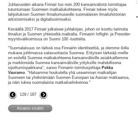
Juhlavuoden aikana Finnair tuo noin 200 kansainvälistä toimittajaa
tutustumaan Suomeen matkailukohteena. Finnair tekee myös
lahjoituksen Suomen Ilmailumuseolle suomalaisen ilmailuhistorian
arkistoimiseksi ja digitalisoimiseksi.
Keväällä 2017 Finnair julkaisee juhlakirjan, johon on koottu tarinoita
ilmailun ja Suomen yhteiseltä matkalta. Finnairin Inflight- ja Preorder-
myyntivalikoimissa on Suomi 100 -tuotteita.
"Suomalaisuus on tärkeä osa Finnairin identiteettiä, ja olemme ilolla
mukana juhlimassa satavuotiasta Suomea. Erityisen tärkeää meille
on esitellä Suomea matkakohteena kansainvälisille asiakkaillemme
ja markkinoida Suomea kansainvälisille yrityksille mahdollisena
sijoittumispaikkana", sanoo Finnairin toimitusjohtaja
Pekka
Vauramo
. "Haluamme houkutella yhä useamman matkailijan
Suomeen tai yhdistämään Suomen Euroopan tai Aasian matkaansa,
ja näin tukea suomalaista matkailuelinkeinoa."
129 / 187
Asiaton sisältö