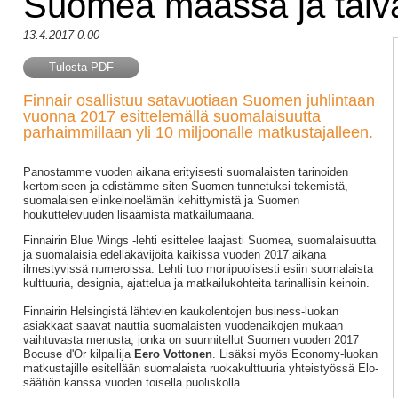
Suomea maassa ja taiva
13.4.2017 0.00
Tulosta PDF
Finnair osallistuu satavuotiaan Suomen juhlintaan
vuonna 2017 esittelemällä suomalaisuutta
parhaimmillaan yli 10 miljoonalle matkustajalleen.
Panostamme vuoden aikana erityisesti suomalaisten tarinoiden
kertomiseen ja edistämme siten Suomen tunnetuksi tekemistä,
suomalaisen elinkeinoelämän kehittymistä ja Suomen
houkuttelevuuden lisäämistä matkailumaana.
Finnairin Blue Wings -lehti esittelee laajasti Suomea, suomalaisuutta
ja suomalaisia edelläkävijöitä kaikissa vuoden 2017 aikana
ilmestyvissä numeroissa. Lehti tuo monipuolisesti esiin suomalaista
kulttuuria, designia, ajattelua ja matkailukohteita tarinallisin keinoin.
Finnairin Helsingistä lähtevien kaukolentojen business-luokan
asiakkaat saavat nauttia suomalaisten vuodenaikojen mukaan
vaihtuvasta menusta, jonka on suunnitellut Suomen vuoden 2017
Bocuse d'Or kilpailija
Eero Vottonen
. Lisäksi myös Economy-luokan
matkustajille esitellään suomalaista ruokakulttuuria yhteistyössä Elo-
säätiön kanssa vuoden toisella puoliskolla.