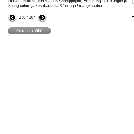
Finnair lentää ympäri vuoden Chongqingiin, Hongkongiin, Pekingiin ja
Shanghaihin, ja kesäkaudella Xi'aniin ja Guangzhouhun.
130 / 187
Asiaton sisältö