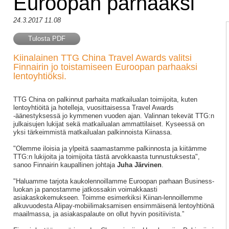
Euroopan parhaaksi
24.3.2017 11.08
Tulosta PDF
Kiinalainen TTG China Travel Awards valitsi
Finnairin jo toistamiseen Euroopan parhaaksi
lentoyhtiöksi.
TTG China on palkinnut parhaita matkailualan toimijoita, kuten
lentoyhtiöitä ja hotelleja, vuosittaisessa Travel Awards
-äänestyksessä jo kymmenen vuoden ajan. Valinnan tekevät TTG:n
julkaisujen lukijat sekä matkailualan ammattilaiset. Kyseessä on
yksi tärkeimmistä matkailualan palkinnoista Kiinassa.
"Olemme iloisia ja ylpeitä saamastamme palkinnosta ja kiitämme
TTG:n lukijoita ja toimijoita tästä arvokkaasta tunnustuksesta",
sanoo Finnairin kaupallinen johtaja
Juha Järvinen
.
"Haluamme tarjota kaukolennoillamme Euroopan parhaan Business-
luokan ja panostamme jatkossakin voimakkaasti
asiakaskokemukseen. Toimme esimerkiksi Kiinan-lennoillemme
alkuvuodesta Alipay-mobiilimaksamisen ensimmäisenä lentoyhtiönä
maailmassa, ja asiakaspalaute on ollut hyvin positiivista.”