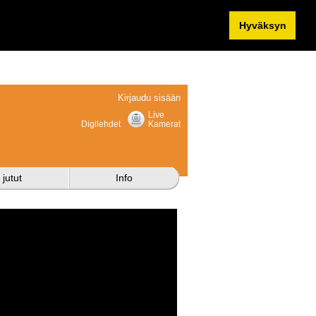
Hyväksyn
Kirjaudu sisään
Live
Digilehdet
Kamerat
 jutut
Info