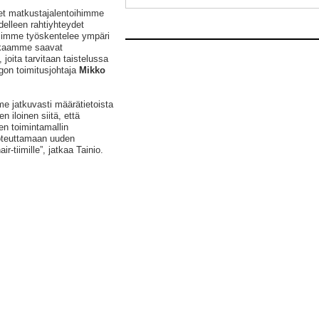
et matkustajalentoihimme
edelleen rahtiyhteydet
iimimme työskentelee ympäri
kkaamme saavat
 joita tarvitaan taistelussa
gon toimitusjohtaja
Mikko
me jatkuvasti määrätietoista
en iloinen siitä, että
n toimintamallin
oteuttamaan uuden
-tiimille”, jatkaa Tainio.