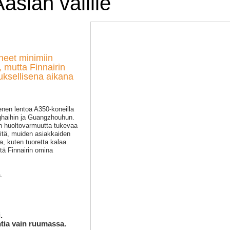
asian välille
neet minimiin
 mutta Finnairin
uksellisena aikana
menen lentoa A350-koneilla
ghaihin ja Guangzhouhun.
on huoltovarmuutta tukevaa
eitä, muiden asiakkaiden
a, kuten tuoretta kalaa.
ttä Finnairin omina
.
.
htia vain ruumassa.