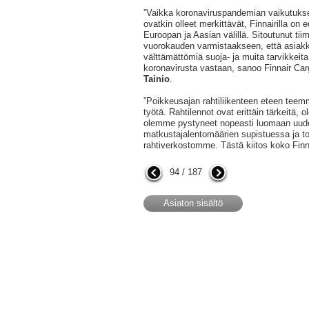
”Vaikka koronaviruspandemian vaikutuks
ovatkin olleet merkittävät, Finnairilla on 
Euroopan ja Aasian välillä. Sitoutunut t
vuorokauden varmistaakseen, että asia
välttämättömiä suoja- ja muita tarvikkeita,
koronavirusta vastaan, sanoo Finnair Car
Tainio
.
”Poikkeusajan rahtiliikenteen eteen teem
työtä. Rahtilennot ovat erittäin tärkeitä, ol
olemme pystyneet nopeasti luomaan uude
matkustajalentomäärien supistuessa ja t
rahtiverkostomme. Tästä kiitos koko Finnair
94 / 187
Asiaton sisältö