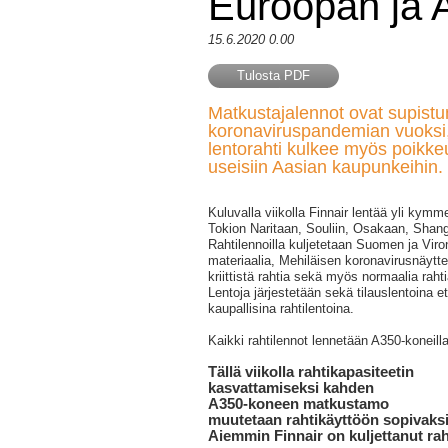
Euroopan ja A
15.6.2020 0.00
Tulosta PDF
Matkustajalennot ovat supistu
koronaviruspandemian vuoksi,
lentorahti kulkee myös poikke
useisiin Aasian kaupunkeihin.
Kuluvalla viikolla Finnair lentää yli kym
Tokion Naritaan, Souliin, Osakaan, Shan
Rahtilennoilla kuljetetaan Suomen ja Vir
materiaalia, Mehiläisen koronavirusnäytt
kriittistä rahtia sekä myös normaalia rahti
Lentoja järjestetään sekä tilauslentoina e
kaupallisina rahtilentoina.
Kaikki rahtilennot lennetään A350-koneilla
Tällä viikolla rahtikapasiteetin
kasvattamiseksi kahden
A350-koneen matkustamo
muutetaan rahtikäyttöön sopivaksi
Aiemmin Finnair on kuljettanut ra