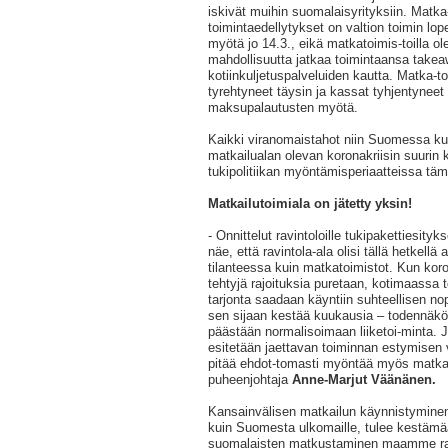
iskivät muihin suomalaisyrityksiin. Matka
toimintaedellytykset on valtion toimin lop
myötä jo 14.3., eikä matkatoimis-toilla ole
mahdollisuutta jatkaa toimintaansa takea
kotiinkuljetuspalveluiden kautta. Matka-to
tyrehtyneet täysin ja kassat tyhjentyneet 
maksupalautusten myötä.
Kaikki viranomaistahot niin Suomessa ku
matkailualan olevan koronakriisin suurin 
tukipolitiikan myöntämisperiaatteissa täm
Matkailutoimiala on jätetty yksin!
- Onnittelut ravintoloille tukipakettiesit
näe, että ravintola-ala olisi tällä hetkel
tilanteessa kuin matkatoimistot. Kun ko
tehtyjä rajoituksia puretaan, kotimaassa 
tarjonta saadaan käyntiin suhteellisen nop
sen sijaan kestää kuukausia – todennäkö
päästään normalisoimaan liiketoi-minta. J
esitetään jaettavan toiminnan estymisen vu
pitää ehdot-tomasti myöntää myös matkat
puheenjohtaja
Anne-Marjut Väänänen.
Kansainvälisen matkailun käynnistyminen
kuin Suomesta ulkomaille, tulee kestämä
suomalaisten matkustaminen maamme rajo