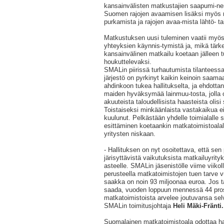
kansainvälisten matkustajien saapumi-n
Suomen rajojen avaamisen lisäksi myös 
purkamista ja rajojen avaa-mista lähtö- 
Matkustuksen uusi tuleminen vaatii myös 
yhteyksien käynnis-tymistä ja, mikä tärke
kansainvälinen matkailu koetaan jälleen tu
houkuttelevaksi.
SMALin piirissä turhautumista tilanteessa
järjestö on pyrkinyt kaikin keinoin saama
ahdinkoon tukea hallitukselta, ja ehdott
maiden hyväksymää lainmuu-tosta, jolla 
akuuteista taloudellisista haasteista olisi
Toistaiseksi minkäänlaista vastakaikua ei
kuulunut. Pelkästään yhdelle toimialalle 
esittäminen koetaankin matkatoimistoala
yritysten niskaan.
- Hallituksen on nyt osoitettava, että se
järisyttävistä vaikutuksista matkailuyrity
asteelle. SMALin jäsenistölle viime viiko
perusteella matkatoimistojen tuen tarve
saakka on noin 93 miljoonaa euroa. Jos ta
saada, vuoden loppuun mennessä 44 pros
matkatoimistoista arvelee joutuvansa selv
SMALin toimitusjohtaja
Heli Mäki-Fränti.
Suomalainen matkatoimistoala odottaa hal