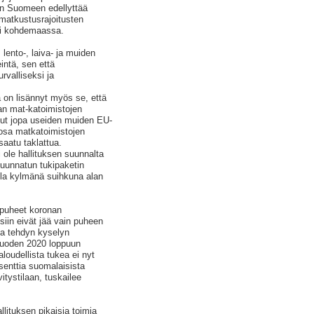
en Suomeen edellyttää
matkustusrajoitusten
tai kohdemaassa.
lento-, laiva- ja muiden
intä, sen että
rvalliseksi ja
 on lisännyt myös se, että
an mat-katoimistojen
anut jopa useiden muiden EU-
osa matkatoimistojen
 saatu taklattua.
 ole hallituksen suunnalta
suunnatun tukipaketin
lla kylmänä suihkuna alan
n puheet koronan
ksiin eivät jää vain puheen
lla tehdyn kyselyn
 vuoden 2020 loppuun
loudellista tukea ei nyt
enttia suomalaisista
itystilaan, tuskailee
lituksen pikaisia toimia