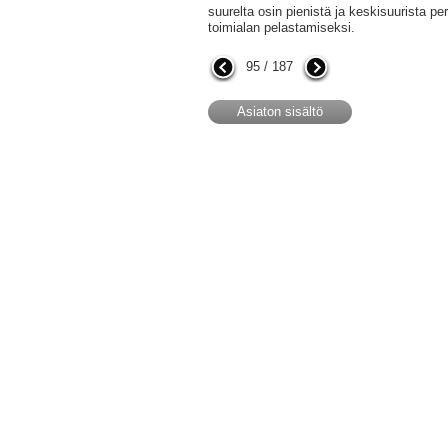
suurelta osin pienistä ja keskisuurista pe
toimialan pelastamiseksi.
95 / 187
Asiaton sisältö