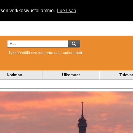
uksen verkkosivustollamme.
Lue lisää
Tykkäämällä sivuistamme saat uutiset heti
Kotimaa
Ulkomaat
Tulevat