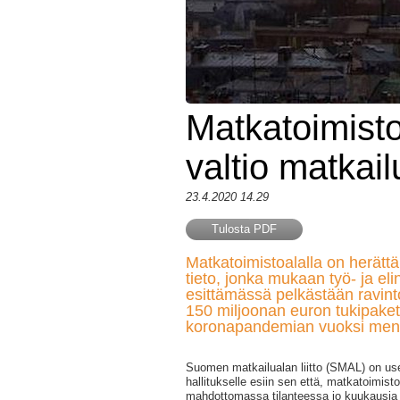
Matkatoimisto
valtio matkail
23.4.2020 14.29
Tulosta PDF
Matkatoimistoalalla on herättä
tieto, jonka mukaan työ- ja el
esittämässä pelkästään ravinto
150 miljoonan euron tukipaket
koronapandemian vuoksi menet
Suomen matkailualan liitto (SMAL) on us
hallitukselle esiin sen että, matkatoimisto
mahdottomassa tilanteessa jo kuukausia 