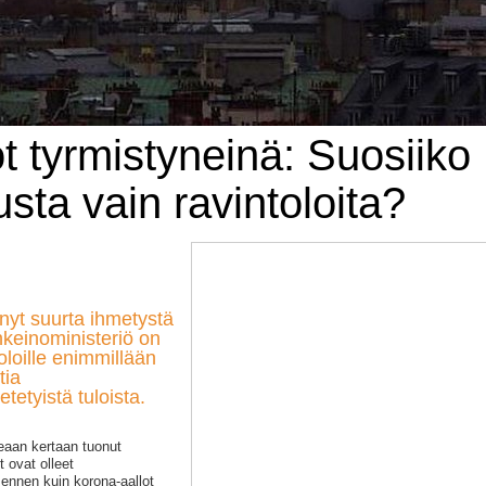
t tyrmistyneinä: Suosiiko
usta vain ravintoloita?
nyt suurta ihmetystä
inkeinoministeriö on
loille enimmillään
tia
etyistä tuloista.
eaan kertaan tuonut
t ovat olleet
ennen kuin korona-aallot