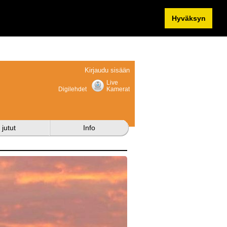
Hyväksyn
Kirjaudu sisään
Live
Digilehdet
Kamerat
 jutut
Info