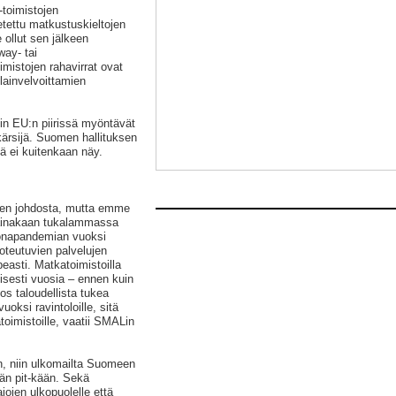
-toimistojen
etettu matkustuskieltojen
 ollut sen jälkeen
way- tai
imistojen rahavirrat ovat
lainvelvoittamien
in EU:n piirissä myöntävät
kärsijä. Suomen hallituksen
ä ei kuitenkaan näy.
yksen johdosta, mutta emme
lä ainakaan tukalammassa
ronapandemian vuoksi
toteutuvien palvelujen
easti. Matkatoimistoilla
isesti vuosia – ennen kuin
os taloudellista tukea
oksi ravintoloille, sitä
oimistoille, vaatii SMALin
, niin ulkomailta Suomeen
än pit-kään. Sekä
jen ulkopuolelle että