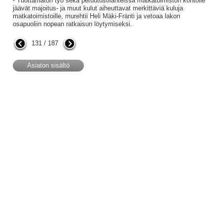
- Tuottamaton työ sekä peruutustilanteissa matkatoimiston kontolle
jäävät majoitus- ja muut kulut aiheuttavat merkittäviä kuluja
matkatoimistoille, murehtii Heli Mäki-Fränti ja vetoaa lakon
osapuoliin nopean ratkaisun löytymiseksi.
131 / 187
Asiaton sisältö