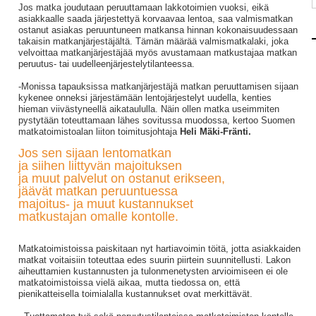
Jos matka joudutaan peruuttamaan lakkotoimien vuoksi, eikä
asiakkaalle saada järjestettyä korvaavaa lentoa, saa valmismatkan
ostanut asiakas peruuntuneen matkansa hinnan kokonaisuudessaan
takaisin matkanjärjestäjältä. Tämän määrää valmismatkalaki, joka
velvoittaa matkanjärjestäjää myös avustamaan matkustajaa matkan
peruutus- tai uudelleenjärjestelytilanteessa.
-Monissa tapauksissa matkanjärjestäjä matkan peruuttamisen sijaan
kykenee onneksi järjestämään lentojärjestelyt uudella, kenties
hieman viivästyneellä aikataululla. Näin ollen matka useimmiten
pystytään toteuttamaan lähes sovitussa muodossa, kertoo Suomen
matkatoimistoalan liiton toimitusjohtaja
Heli Mäki-Fränti.
Jos sen sijaan lentomatkan
ja siihen liittyvän majoituksen
ja muut palvelut on ostanut erikseen,
jäävät matkan peruuntuessa
majoitus- ja muut kustannukset
matkustajan omalle kontolle.
Matkatoimistoissa paiskitaan nyt hartiavoimin töitä, jotta asiakkaiden
matkat voitaisiin toteuttaa edes suurin piirtein suunnitellusti. Lakon
aiheuttamien kustannusten ja tulonmenetysten arvioimiseen ei ole
matkatoimistoissa vielä aikaa, mutta tiedossa on, että
pienikatteisella toimialalla kustannukset ovat merkittävät.