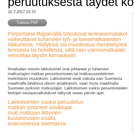
peruutuksesta täydet k
16.3.2017 19.33
Tulosta PDF
Perjantaina iltapäivällä toteutuvat lentoasemalakot
vaikeuttavat tuhansien työ- ja lomamatkalaisten
liikkumista. Yllätyksiä voi muodostua menetetyistä
lennoista tai hotelleista, sillä vain valmismatkalaki
velvoittaa täysiin korvauksiin.
Ilmailualan unionin lakkotoimet ovat johtaneet jo tuhansien
matkustajien matkan peruuntumiseen tai matkasuunnitelmien
merkittäviin muutoksiin. Lakkotoimet eivät vaikuta vain Suomesta
maailmalle lähdössä oleviin asiakkaisiin, vaan myös maailmalta
Suomeen pyrkiviin matkustajiin. Lakkotoimien vuoksi peruuntuneiden
lentojen seurausvaikutukset näkyvät usean päivän ajan.
Lakkotoimien vuoksi peruutetun
matkan ostaneet asiakkaat
ovat matkaan liittyvien
kustannusten osalta
eriarvoisessa asemassa.