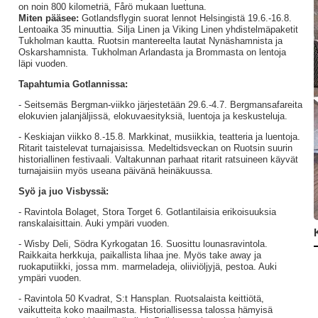
on noin 800 kilometriä, Fårö mukaan luettuna.
Miten pääsee:
Gotlandsflygin suorat lennot Helsingistä 19.6.-16.8.
Lentoaika 35 minuuttia. Silja Linen ja Viking Linen yhdistelmäpaketit
Tukholman kautta. Ruotsin mantereelta lautat Nynäshamnista ja
Oskarshamnista. Tukholman Arlandasta ja Brommasta on lentoja
läpi vuoden.
Tapahtumia Gotlannissa:
- Seitsemäs Bergman-viikko järjestetään 29.6.-4.7. Bergmansafareita
elokuvien jalanjäljissä, elokuvaesityksiä, luentoja ja keskusteluja.
- Keskiajan viikko 8.-15.8. Markkinat, musiikkia, teatteria ja luentoja.
Ritarit taistelevat turnajaisissa. Medeltidsveckan on Ruotsin suurin
historiallinen festivaali. Valtakunnan parhaat ritarit ratsuineen käyvät
turnajaisiin myös useana päivänä heinäkuussa.
Syö ja juo Visbyssä:
- Ravintola Bolaget, Stora Torget 6. Gotlantilaisia erikoisuuksia
ranskalaisittain. Auki ympäri vuoden.
- Wisby Deli, Södra Kyrkogatan 16. Suosittu lounasravintola.
Raikkaita herkkuja, paikallista lihaa jne. Myös take away ja
ruokaputiikki, jossa mm. marmeladeja, oliiviöljyjä, pestoa. Auki
ympäri vuoden.
- Ravintola 50 Kvadrat, S:t Hansplan. Ruotsalaista keittiötä,
vaikutteita koko maailmasta. Historiallisessa talossa hämyisä