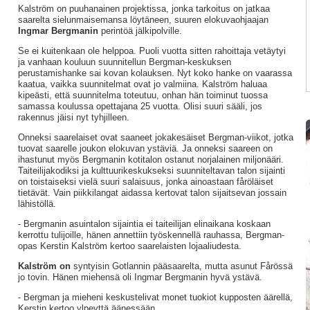
Kalström on puuhanainen projektissa, jonka tarkoitus on jatkaa
saarelta sielunmaisemansa löytäneen, suuren elokuvaohjaajan
Ingmar Bergmanin
perintöä jälkipolville.
Se ei kuitenkaan ole helppoa. Puoli vuotta sitten rahoittaja vetäytyi
ja vanhaan kouluun suunnitellun Bergman-keskuksen
perustamishanke sai kovan kolauksen. Nyt koko hanke on vaarassa
kaatua, vaikka suunnitelmat ovat jo valmiina. Kalström haluaa
kipeästi, että suunnitelma toteutuu, onhan hän toiminut tuossa
samassa koulussa opettajana 25 vuotta. Olisi suuri sääli, jos
rakennus jäisi nyt tyhjilleen.
Onneksi saarelaiset ovat saaneet jokakesäiset Bergman-viikot, jotka
tuovat saarelle joukon elokuvan ystäviä. Ja onneksi saareen on
ihastunut myös Bergmanin kotitalon ostanut norjalainen miljonääri.
Taiteilijakodiksi ja kulttuurikeskukseksi suunniteltavan talon sijainti
on toistaiseksi vielä suuri salaisuus, jonka ainoastaan fåröläiset
tietävät. Vain piikkilangat aidassa kertovat talon sijaitsevan jossain
lähistöllä.
- Bergmanin asuintalon sijaintia ei taiteilijan elinaikana koskaan
kerrottu tulijoille, hänen annettiin työskennellä rauhassa, Bergman-
opas Kerstin Kalström kertoo saarelaisten lojaaliudesta.
Kalström on
syntyisin Gotlannin pääsaarelta, mutta asunut Fårössä
jo tovin. Hänen miehensä oli Ingmar Bergmanin hyvä ystävä.
- Bergman ja mieheni keskustelivat monet tuokiot kupposten äärellä,
Kerstin kertoo ylpeyttä äänessään.