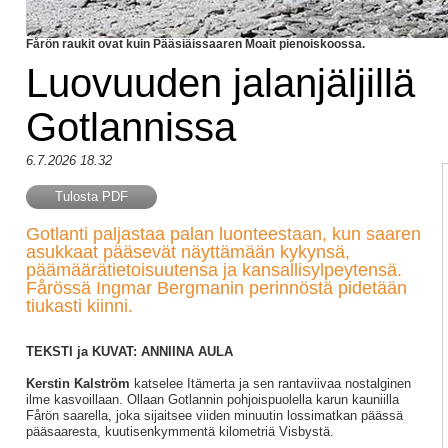
Fårön raukit ovat kuin Pääsiäissaaren Moait pienoiskoossa.
Luovuuden jalanjäljillä
Gotlannissa
6.7.2026 18.32
Tulosta PDF
Gotlanti paljastaa palan luonteestaan, kun saaren
asukkaat pääsevät näyttämään kykynsä,
päämäärätietoisuutensa ja kansallisylpeytensä.
Fårössä Ingmar Bergmanin perinnöstä pidetään
tiukasti kiinni.
TEKSTI ja KUVAT: ANNIINA AULA
Kerstin Kalström
katselee Itämerta ja sen rantaviivaa nostalginen
ilme kasvoillaan. Ollaan Gotlannin pohjoispuolella karun kauniilla
Fårön saarella, joka sijaitsee viiden minuutin lossimatkan päässä
pääsaaresta, kuutisenkymmentä kilometriä Visbystä.