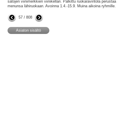
satojen viinimerkkien viinikellari. Palkittu ruokaravintola perustaa
menunsa lähiruokaan. Avoinna 1.4.-15.9. Muina aikoina ryhmille.
57 / 808
Asiaton sisältö