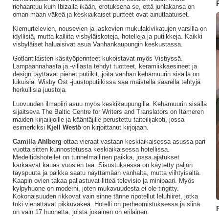
riehaantuu kuin Ibizalla ikään, erotuksena se, että juhlakansa on
oman maan väkeä ja keskiaikaiset puitteet ovat ainutlaatuiset.
Kiemurtelevien, nousevien ja laskevien mukulakivikatujen varsilla on
idyllisiä, mutta kalliita visbyläiskoteja, hotelleja ja putiikkeja. Kaikki
visbyläiset haluaisivat asua Vanhankaupungin keskustassa.
Gotlantilaisten käsityöperinteet kukoistavat myös Visbyssä.
Lampaannahasta ja -villasta tehdyt tuotteet, keramiikkaesineet ja
design täyttävät pienet putiikit, joita vanhan kehämuurin sisällä on
lukuisia. Wisby Ost -juustoputiikissa saa maistella saarella tehtyjä
herkullisia juustoja.
Luovuuden ilmapiiri asuu myös keskikaupungilla. Kehämuurin sisällä
sijaitseva The Baltic Centre for Writers and Translators on Itämeren
maiden kirjailijoille ja kääntäjille perustettu taiteilijakoti, jossa
esimerkiksi
Kjell Westö
on kirjoittanut kirjojaan.
Camilla Ahlberg
ottaa vieraat vastaan keskiaikaisessa asussa pari
vuotta sitten kunnostetussa keskiaikaisessa hotellissa.
Medeltidshotellet on tunnelmallinen paikka, jossa ajatukset
karkaavat kauas vuosien taa. Sisustuksessa on käytetty paljon
täyspuuta ja paikka saatu näyttämään vanhalta, mutta viihtyisältä.
Kaapin ovien takaa paljastuvat litteä televisio ja minibaari. Myös
kylpyhuone on moderni, joten mukavuudesta ei ole tingitty.
Kokonaisuuden rikkovat vain sinne tänne ripotellut leluhiiret, jotka
toki viehättävät pikkuväkeä. Hotelli on perheomistuksessa ja siinä
on vain 17 huonetta, joista jokainen on erilainen.