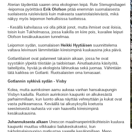
Aterian täydentää saaren oma ekologinen leipä. Rute Stenugnsbageri
-leipomoa pyörittävä
Erik Olofson
pitää enemmän suomalaisesta
suolaisesta ruisleivästä kuin makeasta saaristolaisleivästä, mikä
näkyy myös leipomon herkullisissa tuotteissa.
- Kesällä kahvilassa voi olla pitkät jonot, mutta ihmiset ovat iloisia,
toisin kuin Tukholmassa, jossa kaikilla on kiire pois, kuvailee leipuri
Olofson kesäkuukausien tunnelmaa.
Leipomon sydän, suomalaisen
Heikki Hyytiäisen
suunnittelema
valtava leivinuuni lämmitetään kiireisimpinä kuukausina joka päivä.
Gotlantilaiset ovat palanneet takaisin aikaan, jossa he ovat
syystäkin ylpeitä töistään ja taidoistaan. Ainutlaatuista käsityötä,
taiteilijoita, hyvää ja ekologista lähiruokaa sekä juomaa. Vähintään
tätä kaikkea on Gotlanti. Ruotsalaisten oma lomasaari.
Gotlannin sykkivä sydän - Visby
Kolea, mutta aurinkoinen aamu aukeaa vanhan hansakaupungin
Visbyn kaduilla. Ruotsin aurinkoisin kaupunki on alkukesästä
parhaimmillaan, kun luonto alkaa näyttää vehreyttään ja kukat ovat
vasta puhkeamassa. Keväällä tai alkusyksyllä koetusta
seesteisestä rauhasta voi vain haaveilla kiireisimpinä
kesäkuukausina.
Juhannuksesta alkaen
Unescon maailmanperintökohteisiin kuuluva
kaupunki muuttuu vilkkaaksi bailukeskukseksi, kun
tukholmalaisnuoriso matkustaa saarelle kesälomillaan. Meno