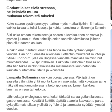
Gotlantilaiset eivät stressaa,
he keksivät muuta
mukavaa tekemistä talveksi.
Koko saaren pysähtyneisyys tarttuu myös matkailijoihin. Ei haittaa,
vaikka taivaalta tulisi kissoja ja koiria, tunnelma on iloinen ja lämmin.
Silti usko omaan tekemiseen ja saaren tulevaisuuteen on vahva ja
syvään juurtunut. Moni taiteilija onkin saarella vierailunsa jälkeen
pian ollut saaren asukas.
Ainakin eräs "lautantuoma" saa tehdä rakasta työtään ympäri
vuoden. Hän on Suomesta aikoinaan Gotlantiin muuttanut muotoilija
Stina Lindholm
, jolla on Bogessa vanhalle maatilalle valmistunut
muotoilutehdas, Skulpturfabriken. Erikoista Lindholmin työssä on,
että hän tekee niinkin tavallisesta materiaalista kuin betonista
kauniita puutarhakalusteita ja -koristeita.
Lampaita Gotlannissa
on kuin poroja Lapissa. Päkäpäitä on
saarella vähintään yhtä monta kuin on asukasta, niitä kuvataan ja ne
näkyvät matkamuistoissa ja betoniporsaissa. Ennen kaikkea
lammas on suurta herkkua.
Lähiruoka ja ekologisuus ovat kaksi tärkeää sanaa gotlantilaisessa
gastronomiassa. Keväällä keittiöt täyttää saarella kasvatettu parsa,
syksyllä maistellaan ylellisiä tryffeleitä ja lammasta syödään ympäri
vuoden.