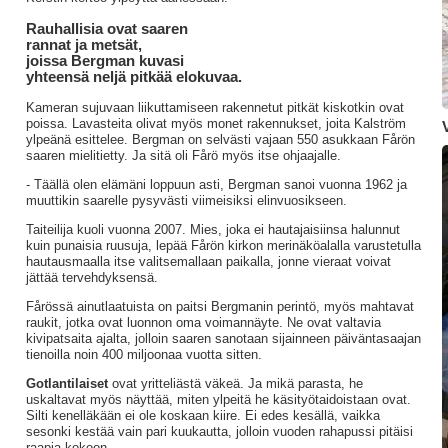
Rauhallisia ovat saaren
rannat ja metsät,
joissa Bergman kuvasi
yhteensä neljä pitkää elokuvaa.
Kameran sujuvaan liikuttamiseen rakennetut pitkät kiskotkin ovat
poissa. Lavasteita olivat myös monet rakennukset, joita Kalström
ylpeänä esittelee. Bergman on selvästi vajaan 550 asukkaan Fårön
saaren mielitietty. Ja sitä oli Fårö myös itse ohjaajalle.
- Täällä olen elämäni loppuun asti, Bergman sanoi vuonna 1962 ja
muuttikin saarelle pysyvästi viimeisiksi elinvuosikseen.
Taiteilija kuoli vuonna 2007. Mies, joka ei hautajaisiinsa halunnut
kuin punaisia ruusuja, lepää Fårön kirkon merinäköalalla varustetulla
hautausmaalla itse valitsemallaan paikalla, jonne vieraat voivat
jättää tervehdyksensä.
Fårössä ainutlaatuista on paitsi Bergmanin perintö, myös mahtavat
raukit, jotka ovat luonnon oma voimannäyte. Ne ovat valtavia
kivipatsaita ajalta, jolloin saaren sanotaan sijainneen päiväntasaajan
tienoilla noin 400 miljoonaa vuotta sitten.
Gotlantilaiset
ovat yritteliästä väkeä. Ja mikä parasta, he
uskaltavat myös näyttää, miten ylpeitä he käsityötaidoistaan ovat.
Silti kenelläkään ei ole koskaan kiire. Ei edes kesällä, vaikka
sesonki kestää vain pari kuukautta, jolloin vuoden rahapussi pitäisi
raapia kokoon.