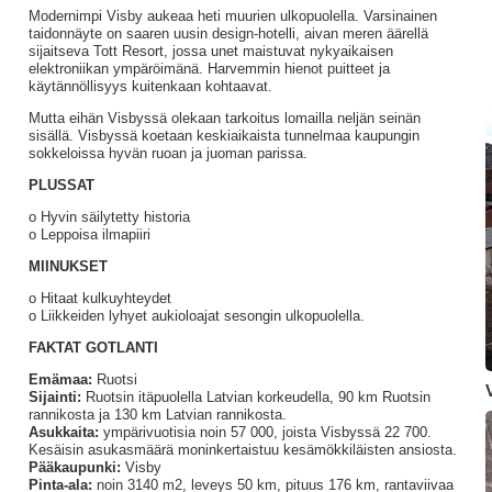
Modernimpi Visby aukeaa heti muurien ulkopuolella. Varsinainen
taidonnäyte on saaren uusin design-hotelli, aivan meren äärellä
sijaitseva Tott Resort, jossa unet maistuvat nykyaikaisen
elektroniikan ympäröimänä. Harvemmin hienot puitteet ja
käytännöllisyys kuitenkaan kohtaavat.
Mutta eihän Visbyssä olekaan tarkoitus lomailla neljän seinän
sisällä. Visbyssä koetaan keskiaikaista tunnelmaa kaupungin
sokkeloissa hyvän ruoan ja juoman parissa.
PLUSSAT
o Hyvin säilytetty historia
o Leppoisa ilmapiiri
MIINUKSET
o Hitaat kulkuyhteydet
o Liikkeiden lyhyet aukioloajat sesongin ulkopuolella.
FAKTAT GOTLANTI
Emämaa:
Ruotsi
Sijainti:
Ruotsin itäpuolella Latvian korkeudella, 90 km Ruotsin
rannikosta ja 130 km Latvian rannikosta.
Asukkaita:
ympärivuotisia
noin 57 000, joista Visbyssä 22 700.
Kesäisin asukasmäärä moninkertaistuu kesämökkiläisten ansiosta.
Pääkaupunki:
Visby
Pinta-ala:
noin 3140 m2, leveys 50 km, pituus 176 km, rantaviivaa