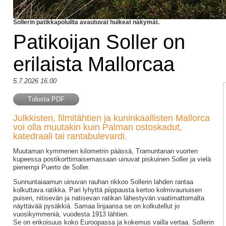
Sollerin patikkapoluilta avautuvat huikeat näkymät.
Patikoijan Soller on
erilaista Mallorcaa
5.7.2026 16.00
Tulosta PDF
Julkkisten, filmitähtien ja kuninkaallisten Mallorca
voi olla muutakin kuin Palman ostoskadut,
katedraali tai rantabulevardi.
Muutaman kymmenen kilometrin päässä, Tramuntanan vuorten
kupeessa postikorttimaisemassaan uinuvat piskuinen Soller ja vielä
pienempi Puerto de Soller.
Sunnuntaiaamun uinuvan rauhan rikkoo Sollerin lahden rantaa
kolkuttava ratikka. Pari lyhyttä piippausta kertoo kolmivaunuisen
puisen, nitisevän ja natisevan ratikan lähestyvän vaatimattomalta
näyttävää pysäkkiä. Samaa linjaansa se on kolkutellut jo
vuosikymmeniä, vuodesta 1913 lähtien.
Se on erikoisuus koko Euroopassa ja kokemus vailla vertaa. Sollerin