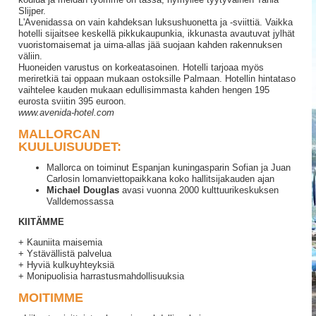
Slijper.
L'Avenidassa on vain kahdeksan luksushuonetta ja -sviittiä. Vaikka
hotelli sijaitsee keskellä pikkukaupunkia, ikkunasta avautuvat jylhät
vuoristomaisemat ja uima-allas jää suojaan kahden rakennuksen
väliin.
Huoneiden varustus on korkeatasoinen. Hotelli tarjoaa myös
meriretkiä tai oppaan mukaan ostoksille Palmaan. Hotellin hintataso
vaihtelee kauden mukaan edullisimmasta kahden hengen 195
eurosta sviitin 395 euroon.
www.avenida-hotel.com
MALLORCAN
KUULUISUUDET:
Mallorca on toiminut Espanjan kuningasparin Sofian ja Juan
Carlosin lomanviettopaikkana koko hallitsijakauden ajan
Michael Douglas
avasi vuonna 2000 kulttuurikeskuksen
Valldemossassa
KIITÄMME
+ Kauniita maisemia
+ Ystävällistä palvelua
+ Hyviä kulkuyhteyksiä
+ Monipuolisia harrastusmahdollisuuksia
MOITIMME