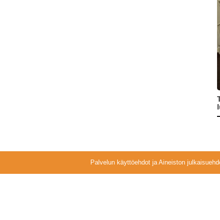
Palvelun käyttöehdot ja Aineiston julkaisuehd