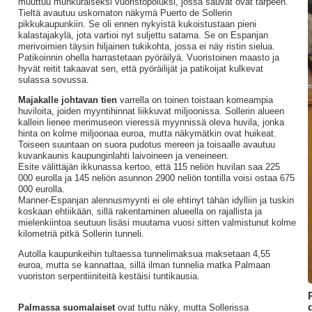
muuttuu muhkuraiseksi vuoristopoluksi, jossa sauvat ovat tarpeen.
Tieltä avautuu uskomaton näkymä Puerto de Sollerin
pikkukaupunkiin. Se oli ennen nykyistä kukoistustaan pieni
kalastajakylä, jota vartioi nyt suljettu satama. Se on Espanjan
merivoimien täysin hiljainen tukikohta, jossa ei näy ristin sielua.
Patikoinnin ohella harrastetaan pyöräilyä. Vuoristoinen maasto ja
hyvät reitit takaavat sen, että pyöräilijät ja patikoijat kulkevat
sulassa sovussa.
Majakalle johtavan tien
varrella on toinen toistaan komeampia
huviloita, joiden myyntihinnat liikkuvat miljoonissa. Sollerin alueen
kallein lienee merimuseon vieressä myynnissä oleva huvila, jonka
hinta on kolme miljoonaa euroa, mutta näkymätkin ovat huikeat.
Toiseen suuntaan on suora pudotus mereen ja toisaalle avautuu
kuvankaunis kaupunginlahti laivoineen ja veneineen.
Esite välittäjän ikkunassa kertoo, että 115 neliön huvilan saa 225
000 eurolla ja 145 neliön asunnon 2900 neliön tontilla voisi ostaa 675
000 eurolla.
Manner-Espanjan alennusmyynti ei ole ehtinyt tähän idylliin ja tuskin
koskaan ehtiikään, sillä rakentaminen alueella on rajallista ja
mielenkiintoa seutuun lisäsi muutama vuosi sitten valmistunut kolme
kilometriä pitkä Sollerin tunneli.
Autolla kaupunkeihin tultaessa tunnelimaksua maksetaan 4,55
euroa, mutta se kannattaa, sillä ilman tunnelia matka Palmaan
vuoriston serpentiiniteitä kestäisi tuntikausia.
d
Palmassa suomalaiset
ovat tuttu näky, mutta Sollerissa