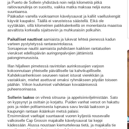
ja Puerto de Sollerin yhdistävä noin neljä kilometriä pitkä
raitiovaunulinja on suosittu, vaikka matka maksaa neljä euroa
suuntaansa.
Pääkadun varrella vuokraamon kävelysauvat ja kalliit vaelluskengät
käyvät kaupaksi. Täällä ei varusteissa säästellä. Eikä ole
syytäkään, sillä kilometrien patikkalenkeillä on monenlaista maastoa
asvaltista korkealla sijaitseviin ja muhkuraisiin polkuihin.
Paikalliset nauttivat
aamiaista ja lukevat lehteä pienessä kadun
varteen pystytetyssä rantaravintolassa.
Sorsapesue nauttii aamiaista puhdistaen kaikkien rantatuolien
vierukset edellispäivän auringonpalvojien jättämistä
patonginmurusista.
Illan hiljalleen pimetessä ravintolan aurinkosuojien varjoon
kokoonnutaan yhteiselle päivälliselle tai kahvikupilliselle.
Kahdeksanhenkisen seurueen naiset istuvat vierekkäin ja
vastakkain, miehet asettuvat omaksi ryhmäkseen pöydän toiseen
päähän. Viikon kuulumiset vaihdetaan kovaäänisessä
puheensorinassa.
Sollerin laakso
on vihreä sitruuna- ja appelsiiniviljelmistään. Sato
on kypsynyt ja osittain jo korjattu. Puiden vanhat versot on hakattu
pois ja niiden polttamisesta tupruava savu leviää laaksoon ja
kaupungin rantaan ikäänkuin metsä palaisi.
Ensimmäiset vaeltajat suuntaavat vuoren kyljestä nousevalle
valkoiselle Cap Grossin majakalle kävelysauvat tai keppi
kädessään. Alussa noustaan kiemurtelevaa tietä, ja majakalla tie