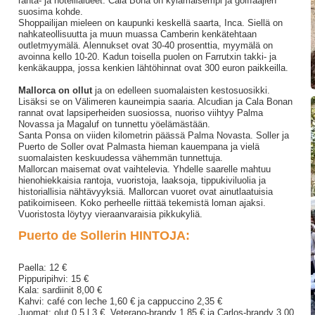
ranta- ja hotellialueet. Cala Bona on kylämäisempi ja golffaajien
suosima kohde.
Shoppailijan mieleen on kaupunki keskellä saarta, Inca. Siellä on
nahkateollisuutta ja muun muassa Camberin kenkätehtaan
outletmyymälä. Alennukset ovat 30-40 prosenttia, myymälä on
avoinna kello 10-20. Kadun toisella puolen on Farrutxin takki- ja
kenkäkauppa, jossa kenkien lähtöhinnat ovat 300 euron paikkeilla.
Mallorca
on ollut
ja on edelleen suomalaisten kestosuosikki.
Lisäksi se on Välimeren kauneimpia saaria. Alcudian ja Cala Bonan
rannat ovat lapsiperheiden suosiossa, nuoriso viihtyy Palma
Novassa ja Magaluf on tunnettu yöelämästään.
Santa Ponsa on viiden kilometrin päässä Palma Novasta. Soller ja
Puerto de Soller ovat Palmasta hieman kauempana ja vielä
suomalaisten keskuudessa vähemmän tunnettuja.
Mallorcan maisemat ovat vaihtelevia. Yhdelle saarelle mahtuu
hienohiekkaisia rantoja, vuoristoja, laaksoja, tippukiviluolia ja
historiallisia nähtävyyksiä. Mallorcan vuoret ovat ainutlaatuisia
patikoimiseen. Koko perheelle riittää tekemistä loman ajaksi.
Vuoristosta löytyy vieraanvaraisia pikkukyliä.
Puerto de Sollerin HINTOJA:
Paella: 12 €
Pippuripihvi: 15 €
Kala: sardiinit 8,00 €
Kahvi: café con leche 1,60 € ja cappuccino 2,35 €
Juomat: olut 0,5 l 3 €, Veterano-brandy 1,85 € ja Carlos-brandy 3,00