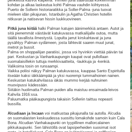
penkeistä kasvot kalpeina. Viimein juna saavuttaa korkeimman
kohdan ja alkaa laskeutua kohti Palmaa vauhdin kiihtyessä.
Puerto de Sollerin historiaratikka ja Soller-Palma -juna tuovat
mieleen idän pikajunan, Istanbulin ja Agatha Christien hotellin
nitkuvan ja natisevan hissin luukkuovineen.
Pitkä juna kiitää
halki Palman katujen äänimerkkiä antaen. Autot ja
sitä pienemmät väistävät katukuvassa matkailijalle outoa, mutta
täällä tavallista ilmestystä. Lopulta jarrut kirskahtavat ja juna
pysähtyy Palman sydämeen, josta lähtevät saaren muut junat,
metrot ja bussit.
Palma on shoppailijan paratiisi, jossa voi hyvinkin viettää päivän tai
pari. Keskustan ja Vanhankaupungin kaupat ovat pullollaan
suomalaisillekin tuttuja merkkivaatteita, -laukkuja ja -kenkiä.
Valikoima tosin on runsaampi.
Vaikka poliisi näkyy Palman katukuvassa, kauppaa Santo Espiritulla
itseään kaksi iäkkäämpää ja yksi nuorempi tummaihoinen nainen.
Keskustan katukahvilassa iäkäs mummo kerjää nuhruinen
muovipussi kädessään.
Siitäkin huolimatta Palman puiden alla maistuu
ensaimada
-leivos
Kahvila 1916:ssa.
Paluumatka pääkaupungista takaisin Solleriin taittuu nopeasti
bussilla.
Alcudiaan ja Incaan
voi matkustaa pikajunalla tai autolla. Alcudia
on suomalaisten keskuudessa suosittu lomakohde samoin kuin Cala
Bona. Alcudian Vanhakaupunki on tyypillinen mallorcalainen
pikkukaupunki. Sen lähistöllä ovat lapsiperheiden suosimat isot