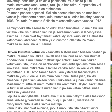
kuivattuja hedelmiä ja erilaisia pähkinöitä. Eikä sieltä puutu
markkinatavaraakaan, koruja, tauluja ja käsitöitä. Kirpputorilta voi
löytää aarteita, jos niitä on etsimässä.
Palmaan pääsee nopeasti. Sollerin asemarakennus on maailman
vanhin ja rakennettu ennen kuin rautateitä oli edes keksitty, vuonna
1606. Rautatie Palmasta Solleriin rakennettiin vasta vuonna 1912.
Aamuyhdeksältä asemalla on odotuksen tunnelma. Viimein kuuluu
viiltävä vihellys ruskean veturin ja seitsemän vaunun lähestyessä
asemaa. Junan ovat täyttäneet kahta idyllistä kaupunkia Palmasta
katsomaan lähteneet. Matka yli vuoriston Sollerista Palmaan
maksaa museojunalla 10 euroa.
Hetken kuluttua veturi
on käännetty historiajunan toiseen päähän ja
matka Palmaan voi alkaa. Tavallisissa vaunuissa on puuistuimet.
Konduktööri ja muutamat matkustajat ehtivät saamaan paikan
veturivaunusta, jossa on nahkapenkit kuin entisajan ensimmäisessä
luokassa. Juna nytkähtää ja lähtee verkkaisesti liikkeelle vauhtia
kiihdyttäen. Pilli ulvoo tämän tästä, kun ylitetään tasoristeyksiä
matkalla ylös vuorelle. Ensimmäinen tunneli tulee pian, kaikki
pimenee ja pian sen jälkeen nousu jyrkkenee ja junan vauhti hiljenee.
Maisemat muuttuvat metri metriltä huikeammiksi. Kylät jäävät alas
ja tuntuu uskomattomalta miten veturi jaksaa vetää pitkää junaa
jyrkässä ylämäessä.
Lopulta ollaan ylhäällä. Täältä avautuu huima näkymä alas laaksoon.
Juna kulkee jyrkänteen reunaa, huojuu ja heiluu, vieressä on
pystysuora putous alas satoja metrejä.
Vaunun ikkunat ovat avoinna, jotkut matkustajista pitävät kiinni