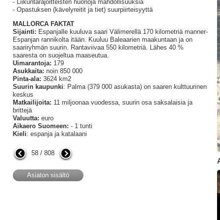
- Liikuntarajoitteisten huonoja mahdollisuuksia
- Opastuksen (kävelyreitit ja tiet) suurpiirteisyyttä
MALLORCA FAKTAT
Sijainti:
Espanjalle kuuluva saari Välimerellä 170 kilometriä manner-
Espanjan rannikolta itään. Kuuluu Baleaarien maakuntaan ja on
saariryhmän suurin. Rantaviivaa 550 kilometriä. Lähes 40 %
saaresta on suojeltua maaseutua.
Uimarantoja:
179
Asukkaita:
noin 850 000
Pinta-ala:
3624 km2
Suurin kaupunki
: Palma (379 000 asukasta) on saaren kulttuurinen
keskus
Matkailijoita:
11 miljoonaa vuodessa, suurin osa saksalaisia ja
brittejä
Valuutta:
euro
Aikaero Suomeen:
- 1 tunti
Kieli
: espanja ja katalaani
58 / 808
Asiaton sisältö