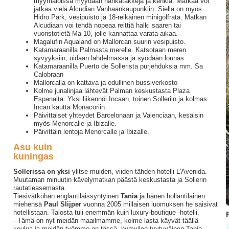
myymälöissä myydään nahkatakkeja ja kenkiä. Matkaa voi
jatkaa vielä Alcudian Vanhaankaupunkiin. Siellä on myös
Hidro Park, vesipuisto ja 18-reikäinen minigolfrata. Matkan
Alcudiaan voi tehdä nopeaa reittiä halki saaren tai
vuoristotietä Ma-10, jolle kannattaa varata aikaa.
Magalufin Aqualand on Mallorcan suurin vesipuisto.
Katamaraanilla Palmasta merelle. Katsotaan meren
syvyyksiin, uidaan lahdelmassa ja syödään lounas.
Katamaraanilla Puerto de Sollerista purjehduksia mm. Sa
Calobraan
Mallorcalla on kattava ja edullinen bussiverkosto
Kolme junalinjaa lähtevät Palman keskustasta Plaza
Espanalta. Yksi liikennöi Incaan, toinen Solleriin ja kolmas
Incan kautta Monacoriin.
Päivittäiset yhteydet Barcelonaan ja Valenciaan, kesäisin
myös Menorcalle ja Ibizalle.
Päivittäin lentoja Menorcalle ja Ibizalle.
Asu kuin
kuningas
Sollerissa on yksi
ylitse muiden, viiden tähden hotelli L'Avenida.
Muutaman minuutin kävelymatkan päästä keskustasta ja Sollerin
rautatieasemasta.
Tiesivätköhän englantilaissyntyinen
Tania
ja hänen hollantilainen
miehensä
Paul Slijper
vuonna 2005 millaisen luomuksen he saisivat
hotellistaan. Talosta tuli enemmän kuin luxury-boutique -hotelli.
- Tämä on nyt meidän maailmamme, kolme lasta käyvät täällä
koulua ja meidän työmme on tässä, hymyilee tyytyväinen Tania