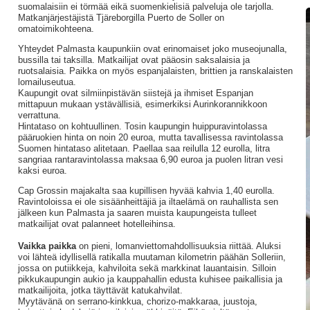
suomalaisiin ei törmää eikä suomenkielisiä palveluja ole tarjolla.
Matkanjärjestäjistä Tjäreborgilla Puerto de Soller on
omatoimikohteena.
Yhteydet Palmasta kaupunkiin ovat erinomaiset joko museojunalla,
bussilla tai taksilla. Matkailijat ovat pääosin saksalaisia ja
ruotsalaisia. Paikka on myös espanjalaisten, brittien ja ranskalaisten
lomailuseutua.
Kaupungit ovat silmiinpistävän siistejä ja ihmiset Espanjan
mittapuun mukaan ystävällisiä, esimerkiksi Aurinkorannikkoon
verrattuna.
Hintataso on kohtuullinen. Tosin kaupungin huippuravintolassa
pääruokien hinta on noin 20 euroa, mutta tavallisessa ravintolassa
Suomen hintataso alitetaan. Paellaa saa reilulla 12 eurolla, litra
sangriaa rantaravintolassa maksaa 6,90 euroa ja puolen litran vesi
kaksi euroa.
Cap Grossin majakalta saa kupillisen hyvää kahvia 1,40 eurolla.
Ravintoloissa ei ole sisäänheittäjiä ja iltaelämä on rauhallista sen
jälkeen kun Palmasta ja saaren muista kaupungeista tulleet
matkailijat ovat palanneet hotelleihinsa.
Vaikka paikka
on pieni, lomanviettomahdollisuuksia riittää. Aluksi
voi lähteä idyllisellä ratikalla muutaman kilometrin päähän Solleriin,
jossa on putiikkeja, kahviloita sekä markkinat lauantaisin. Silloin
pikkukaupungin aukio ja kauppahallin edusta kuhisee paikallisia ja
matkailijoita, jotka täyttävät katukahvilat.
Myytävänä on serrano-kinkkua, chorizo-makkaraa, juustoja,