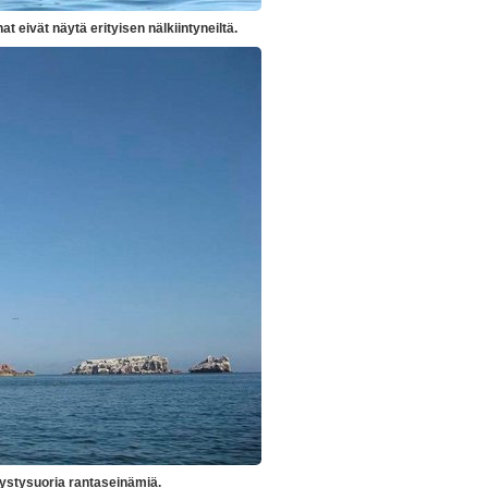
at eivät näytä erityisen nälkiintyneiltä.
ystysuoria rantaseinämiä.