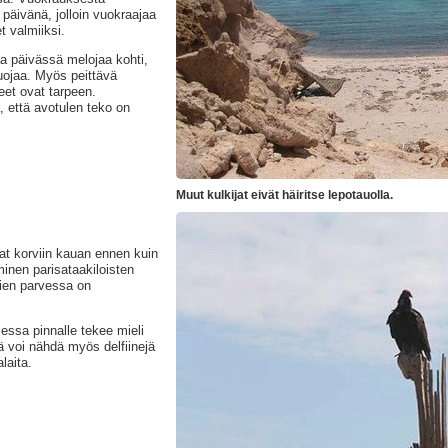
päivänä, jolloin vuokraajaa
 valmiiksi.
aa päivässä melojaa kohti,
uojaa. Myös peittävä
eet ovat tarpeen.
 että avotulen teko on
Muut kulkijat eivät häiritse lepotauolla.
vat korviin kauan ennen kuin
inen parisataakiloisten
nien parvessa on
lessa pinnalle tekee mieli
ä voi nähdä myös delfiinejä
laita.