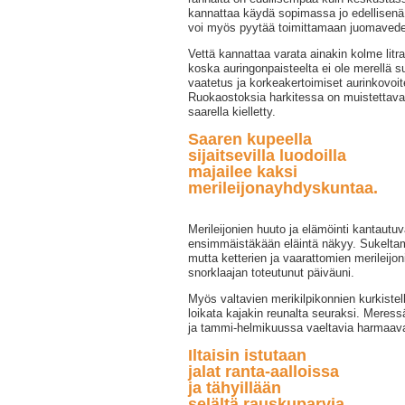
kannattaa käydä sopimassa jo edellisenä 
voi myös pyytää toimittamaan juomavedet
Vettä kannattaa varata ainakin kolme litr
koska auringonpaisteelta ei ole merellä s
vaatetus ja korkeakertoimiset aurinkovoit
Ruokaostoksia harkitessa on muistettava,
saarella kielletty.
Saaren kupeella
sijaitsevilla luodoilla
majailee kaksi
merileijonayhdyskuntaa.
Merileijonien huuto ja elämöinti kantautu
ensimmäistäkään eläintä näkyy. Sukeltam
mutta ketterien ja vaarattomien merileijo
snorklaajan toteutunut päiväuni.
Myös valtavien merikilpikonnien kurkistel
loikata kajakin reunalta seuraksi. Meress
ja tammi-helmikuussa vaeltavia harmaava
Iltaisin istutaan
jalat ranta-aalloissa
ja tähyillään
selältä rauskuparvia.