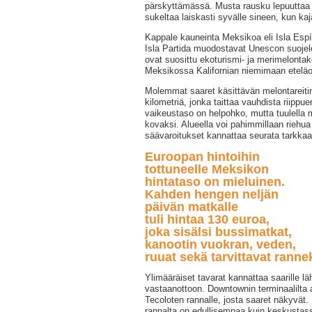
pärskyttämässä. Musta rausku lepuuttaa 
sukeltaa laiskasti syvälle sineen, kun kaj
Kappale kauneinta Meksikoa eli Isla Espír
Isla Partida muodostavat Unescon suojel
ovat suosittu ekoturismi- ja merimelontak
Meksikossa Kalifornian niemimaan etelä
Molemmat saaret käsittävän melontareiti
kilometriä, jonka taittaa vauhdista riippue
vaikeustaso on helpohko, mutta tuulella 
kovaksi. Alueella voi pahimmillaan riehua 
säävaroitukset kannattaa seurata tarkkaa
Euroopan hintoihin
tottuneelle Meksikon
hintataso on mieluinen.
Kahden hengen neljän
päivän matkalle
tuli hintaa 130 euroa,
joka sisälsi bussimatkat,
kanootin vuokran, veden,
ruuat sekä tarvittavat ranne
Ylimääräiset tavarat kannattaa saarille lä
vastaanottoon. Downtownin terminaalilta a
Tecoloten rannalle, josta saaret näkyvät
rannalta on edullisempaa kuin keskustas