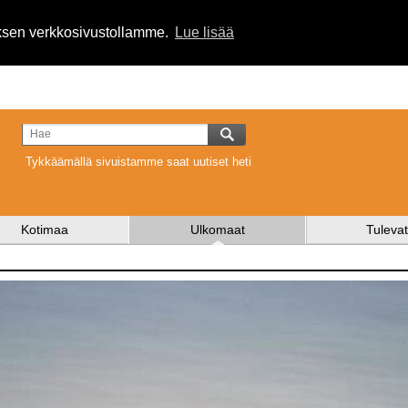
uksen verkkosivustollamme.
Lue lisää
Tykkäämällä sivuistamme saat uutiset heti
Kotimaa
Ulkomaat
Tulevat