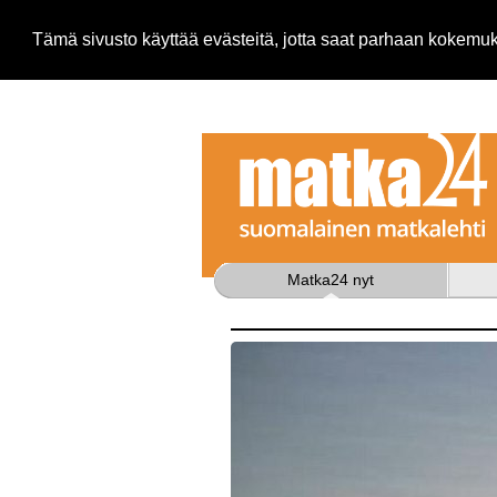
Tämä sivusto käyttää evästeitä, jotta saat parhaan kokem
Matka24 nyt