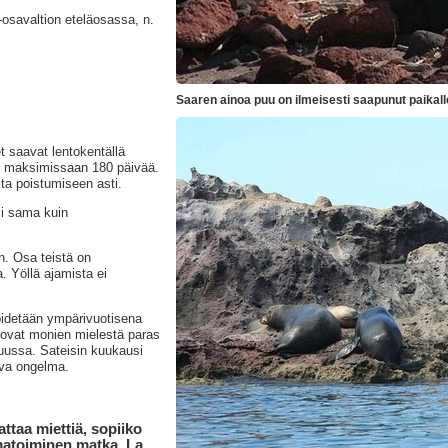
osavaltion eteläosassa, n.
Saaren ainoa puu on ilmeisesti saapunut paikall
 saavat lentokentällä
, maksimissaan 180 päivää.
a poistumiseen asti.
i sama kuin
n. Osa teistä on
a. Yöllä ajamista ei
pidetään ympärivuotisena
 ovat monien mielestä paras
uussa. Sateisin kuukausi
ava ongelma.
ttaa miettiä, sopiiko
omatoiminen matka. La