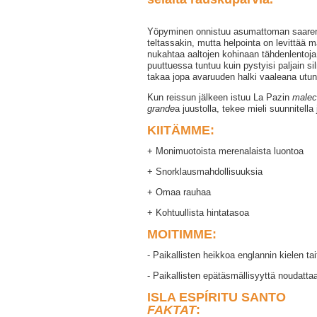
Yöpyminen onnistuu asumattoman saaren a
teltassakin, mutta helpointa on levittää m
nukahtaa aaltojen kohinaan tähdenlentoja
puuttuessa tuntuu kuin pystyisi paljain s
takaa jopa avaruuden halki vaaleana utun
Kun reissun jälkeen istuu La Pazin
malec
grande
a juustolla, tekee mieli suunnitell
KIITÄMME:
+ Monimuotoista merenalaista luontoa
+ Snorklausmahdollisuuksia
+ Omaa rauhaa
+ Kohtuullista hintatasoa
MOITIMME:
- Paikallisten heikkoa englannin kielen tai
- Paikallisten epätäsmällisyyttä noudattaa
ISLA ESPÍRITU SANTO
FAKTAT
: