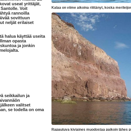
ovat useat yrittäjät,
Kalaa on viime aikoina riittänyt, koska merileijon
 Santolle. Voit
ähtyä rannoilla
äivää sovittuun
 neljät erilaiset
tä halua käyttää useita
 Ilman opasta
skuntoa ja jonkin
melojalta.
vä seikkailun ja
aivannäön
jälkeen valitset
an, se todella on oma
Rapautuva kiviaines muodostaa paikoin lähes p