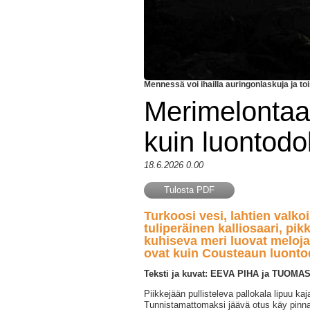
Mennessä voi ihailla auringonlaskuja ja to
Merimelontaa
kuin luontod
18.6.2026 0.00
Tulosta PDF
Turkoosi vesi, lahtien valkoi
tuliperäinen kalliosaari, pi
kuhiseva meri luovat melojal
ovat kuin Cousteaun luonto
Teksti ja kuvat: EEVA PIHA ja TUOM
Piikkejään pullisteleva pallokala lipuu kaj
Tunnistamattomaksi jäävä otus käy pinn