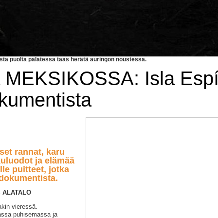
ista puolta palatessa taas herätä auringon noustessa.
 MEKSIKOSSA: Isla Espír
okumentista
set rannat, karu
kkuluodot ja elämää
le puitteet, jotka
dokumentista.
AS ALATALO
akin vieressä.
assa puhisemassa ja