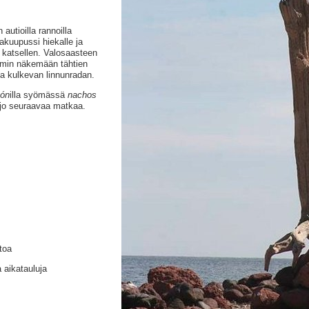
utioilla rannoilla
akuupussi hiekalle ja
 katsellen. Valosaasteen
ilmin näkemään tähtien
a kulkevan linnunradan.
ón
illa syömässä
nachos
a jo seuraavaa matkaa.
toa
 aikatauluja