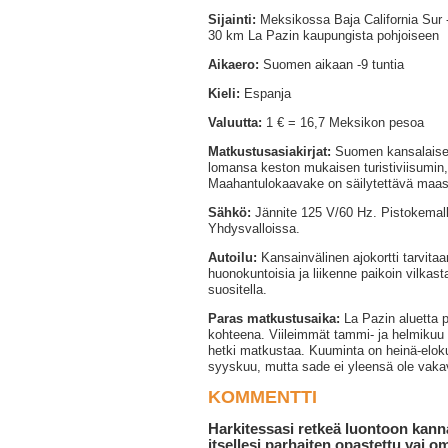
Sijainti:
Meksikossa Baja California Sur -
30 km La Pazin kaupungista pohjoiseen
Aikaero:
Suomen aikaan -9 tuntia
Kieli:
Espanja
Valuutta:
1 € = 16,7 Meksikon pesoa
Matkustusasiakirjat:
Suomen kansalaiset
lomansa keston mukaisen turistiviisumin
Maahantulokaavake on säilytettävä maast
Sähkö:
Jännite 125 V/60 Hz. Pistokemall
Yhdysvalloissa.
Autoilu:
Kansainvälinen ajokortti tarvitaa
huonokuntoisia ja liikenne paikoin vilkast
suositella.
Paras matkustusaika:
La Pazin aluetta 
kohteena. Viileimmät tammi- ja helmikuu
hetki matkustaa. Kuuminta on heinä-elok
syyskuu, mutta sade ei yleensä ole vak
KOMMENTTI
Harkitessasi retkeä luontoon kanna
itsellesi parhaiten opastettu vai 