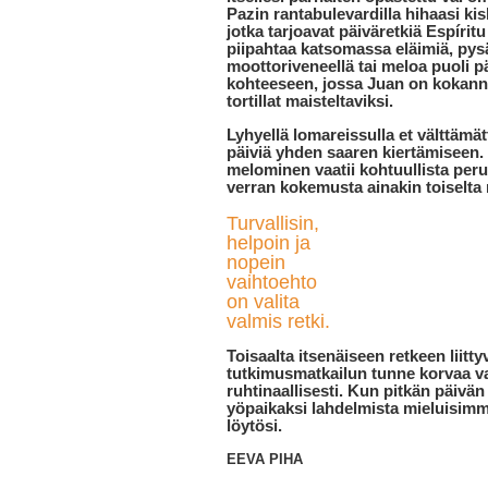
Pazin rantabulevardilla hihaasi kisk
jotka tarjoavat päiväretkiä Espíritu
piipahtaa katsomassa eläimiä, pys
moottoriveneellä tai meloa puoli p
kohteeseen, jossa Juan on kokannut
tortillat maisteltaviksi.
Lyhyellä lomareissulla et välttämät
päiviä yhden saaren kiertämiseen.
melominen vaatii kohtuullista peru
verran kokemusta ainakin toiselta 
Turvallisin,
helpoin ja
nopein
vaihtoehto
on valita
valmis retki.
Toisaalta itsenäiseen retkeen liitty
tutkimusmatkailun tunne korvaa v
ruhtinaallisesti. Kun pitkän päivän 
yöpaikaksi lahdelmista mieluisimm
löytösi.
EEVA PIHA