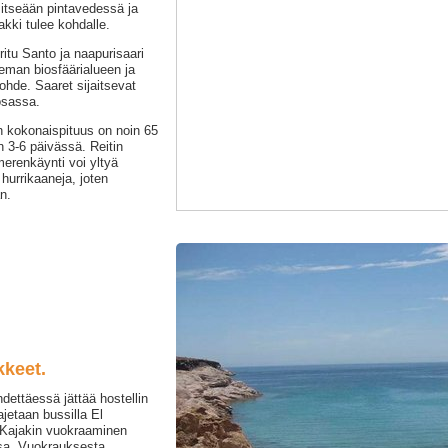
itseään pintavedessä ja
akki tulee kohdalle.
itu Santo ja naapurisaari
eman biosfäärialueen ja
ohde. Saaret sijaitsevat
osassa.
n kokonaispituus on noin 65
n 3-6 päivässä. Reitin
merenkäynti voi yltyä
hurrikaaneja, joten
n.
kkeet.
hdettäessä jättää hostellin
jetaan bussilla El
. Kajakin vuokraaminen
sa. Vuokrauksesta