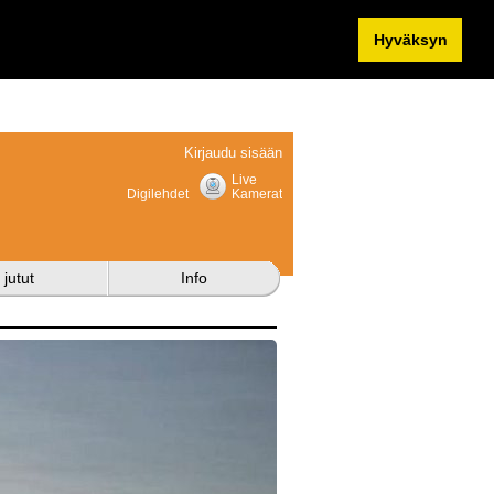
Hyväksyn
Kirjaudu sisään
Live
Digilehdet
Kamerat
 jutut
Info