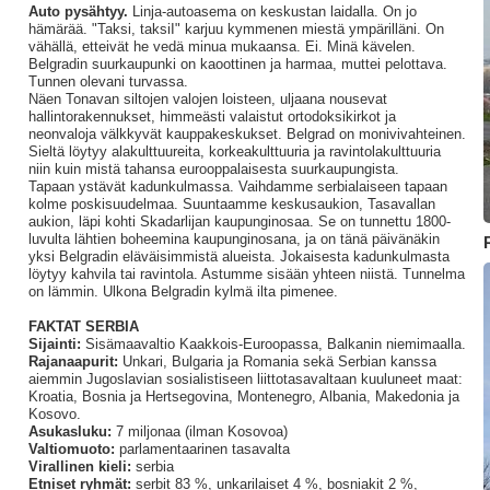
Auto pysähtyy.
Linja-autoasema on keskustan laidalla. On jo
hämärää. "Taksi, taksiI" karjuu kymmenen miestä ympärilläni. On
vähällä, etteivät he vedä minua mukaansa. Ei. Minä kävelen.
Belgradin suurkaupunki on kaoottinen ja harmaa, muttei pelottava.
Tunnen olevani turvassa.
Näen Tonavan siltojen valojen loisteen, uljaana nousevat
hallintorakennukset, himmeästi valaistut ortodoksikirkot ja
neonvaloja välkkyvät kauppakeskukset. Belgrad on monivivahteinen.
Sieltä löytyy alakulttuureita, korkeakulttuuria ja ravintolakulttuuria
niin kuin mistä tahansa eurooppalaisesta suurkaupungista.
Tapaan ystävät kadunkulmassa. Vaihdamme serbialaiseen tapaan
kolme poskisuudelmaa. Suuntaamme keskusaukion, Tasavallan
aukion, läpi kohti Skadarlijan kaupunginosaa. Se on tunnettu 1800-
luvulta lähtien boheemina kaupunginosana, ja on tänä päivänäkin
yksi Belgradin eläväisimmistä alueista. Jokaisesta kadunkulmasta
löytyy kahvila tai ravintola. Astumme sisään yhteen niistä. Tunnelma
on lämmin. Ulkona Belgradin kylmä ilta pimenee.
FAKTAT SERBIA
Sijainti:
Sisämaavaltio Kaakkois-Euroopassa, Balkanin niemimaalla.
Rajanaapurit:
Unkari, Bulgaria ja Romania sekä Serbian kanssa
aiemmin Jugoslavian sosialistiseen liittotasavaltaan kuuluneet maat:
Kroatia, Bosnia ja Hertsegovina, Montenegro, Albania, Makedonia ja
Kosovo.
Asukasluku:
7 miljonaa (ilman Kosovoa)
Valtiomuoto:
parlamentaarinen tasavalta
Virallinen kieli:
serbia
Etniset ryhmät:
serbit 83 %, unkarilaiset 4 %, bosniakit 2 %,