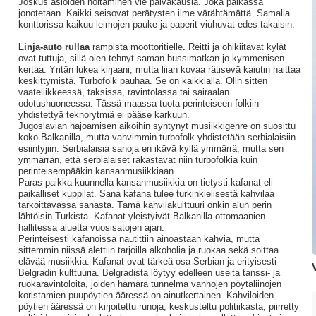
Joskus asioiden hoitaminen vie päiväkausia. Joka paikassa
jonotetaan. Kaikki seisovat perätysten ilme värähtämättä. Samalla
konttorissa kaikuu leimojen pauke ja paperit viuhuvat edes takaisin.
Linja-auto rullaa
rampista moottoritielle
.
Reitti ja ohikiitävät kylät
ovat tuttuja, sillä olen tehnyt saman bussimatkan jo kymmenisen
kertaa. Yritän lukea kirjaani, mutta liian kovaa rätisevä kaiutin haittaa
keskittymistä. Turbofolk pauhaa. Se on kaikkialla. Olin sitten
vaateliikkeessä, taksissa, ravintolassa tai sairaalan
odotushuoneessa. Tässä maassa tuota perinteiseen folkiin
yhdistettyä teknorytmiä ei pääse karkuun.
Jugoslavian hajoamisen aikoihin syntynyt musiikkigenre on suosittu
koko Balkanilla, mutta vahvimmin turbofolk yhdistetään serbialaisiin
esiintyjiin. Serbialaisia sanoja en ikävä kyllä ymmärrä, mutta sen
ymmärrän, että serbialaiset rakastavat niin turbofolkia kuin
perinteisempääkin kansanmusiikkiaan.
Paras paikka kuunnella kansanmusiikkia on tietysti kafanat eli
paikalliset kuppilat. Sana kafana tulee turkinkielisestä kahvilaa
tarkoittavassa sanasta. Tämä kahvilakulttuuri onkin alun perin
lähtöisin Turkista. Kafanat yleistyivät Balkanilla ottomaanien
hallitessa aluetta vuosisatojen ajan.
Perinteisesti kafanoissa nautittiin ainoastaan kahvia, mutta
sittemmin niissä alettiin tarjoilla alkoholia ja ruokaa sekä soittaa
elävää musiikkia. Kafanat ovat tärkeä osa Serbian ja erityisesti
Belgradin kulttuuria. Belgradista löytyy edelleen useita tanssi- ja
ruokaravintoloita, joiden hämärä tunnelma vanhojen pöytäliinojen
koristamien puupöytien ääressä on ainutkertainen. Kahviloiden
pöytien ääressä on kirjoitettu runoja, keskusteltu politiikasta, piirretty