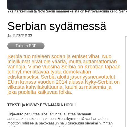
Yksi tärkeimmistä Novi Sadin maamerkeistä on Petrovaradinin kello. Sen erik
Serbian sydämessä
18.6.2026 6.30
Tulosta PDF
Serbia tuo mieleen sodan ja etniset vihat. Nuo
mielikuvat eivät ole vääriä, mutta auttamattoman
vanhoja. Viime vuosina Serbia on Kroatian tapaan
tehnyt merkittävää työtä demokratian
edistämiseksi. Serbia aloitti jäsenyysneuvottelut
EU:n kanssa vuoden 2014 alussa.Nyky-Serbia on
vilkasta kahvilakulttuuria, kauniita maisemia ja
joka puolelta kaikuvaa folkia.
TEKSTI ja KUVAT: EEVA-MARIA HOOLI
Linja-auto peruuttaa ulos laiturilta ja jättää harmaan
asemarakennuksen taakseen. Vuosikymmeniä vanhan auton
moottori rohisee ja pakokaasun haju tunkeutuu sieraimiin. Yritän