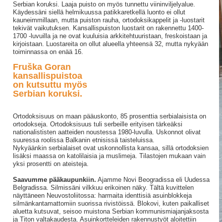
Serbian koruksi. Laaja puisto on myös tunnettu viininviljelyalue.
Käydessäni siellä helmikuussa patikkaretkellä luonto ei ollut
kauneimmillaan, mutta puiston rauha, ortodoksikappelit ja -luostarit
tekivät vaikutuksen. Kansallispuiston luostarit on rakennettu 1400-
1700 -luvuilla ja ne ovat kuuluisia arkkitehtuuristaan, freskoistaan ja
kirjoistaan. Luostareita on ollut alueella yhteensä 32, mutta nykyään
toiminnassa on enää 16.
Fruška Goran
kansallispuistoa
on kutsuttu myös
Serbian koruksi.
Ortodoksisuus on maan pääuskonto, 85 prosenttia serbialaisista on
ortodokseja. Ortodoksisuus tuli serbeille erityisen tärkeäksi
nationalististen aatteiden noustessa 1980-luvulla. Uskonnot olivat
suuressa roolissa Balkanin etnisissä taisteluissa.
Nykyäänkin serbialaiset ovat uskonnollista kansaa, sillä ortodoksien
lisäksi maassa on katolilaisia ja muslimeja. Tilastojen mukaan vain
yksi prosentti on ateisteja.
Saavumme pääkaupunkiin.
Ajamme Novi Beogradissa eli Uudessa
Belgradissa. Silmissäni vilkkuu erikoinen näky. Tältä kuvittelen
näyttäneen Neuvostoliitossa: harmaita identtisiä asuinblokkeja
silmänkantamattomiin suorissa rivistöissä. Blokovi, kuten paikalliset
aluetta kutsuvat, seisoo muistona Serbian kommunismiajanjaksosta
ja Titon valtakaudesta. Asuinkortteleiden rakennustyöt aloitettiin