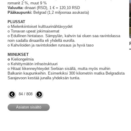
romanit 2 %, muut 9 %
Valuutta:
dinaari (RSD), 1 € = 120,10 RSD
Pääkaupunki:
Belgrad (1,2 miljoonaa asukasta)
PLUSSAT
o Mielenkiintoiset kulttuurinähtävyydet
o Tonavan upeat jokimaisemat
o Edullinen hintataso. Sämpylän, kahvin tai oluen saa ravintolassa
noin sadalla dinaarilla eli yhdellä eurolla.
o Kahviloiden ja ravintoloiden runsaus ja hyvä taso
MIINUKSET
o
Kieliongelmia
o Kehittymätön infrastruktuuri
o Hitaat liikenneyhteydet Serbian sisällä, mutta myös muihin
Balkanin kaupunkeihin. Esimerkiksi 300 kilometrin matka Belgradista
Sarajevoon kestää junalla yhdeksän tuntia.
84 / 808
Asiaton sisältö