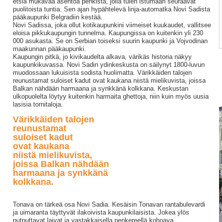
etsiä mukavaa asentoa penkistä, jolla tulen istumaan seuraavat
puolitoista tuntia. Sen ajan hypähtelevä linja-automatka Novi Sadista
pääkaupunki Belgradiin kestää.
Novi Sadissa, joka ollut kotikaupunkini viimeiset kuukaudet, vallitsee
eloisa pikkukaupungin tunnelma. Kaupungissa on kuitenkin yli 230
000 asukasta. Se on Serbian toiseksi suurin kaupunki ja Vojvodinan
maakunnan pääkaupunki.
Kaupungin pitkä, jo kivikaudelta alkava, värikäs historia näkyy
kaupunkikuvassa. Novi Sadin ydinkeskusta on säilynyt 1800-luvun
muodossaan lukuisista sodista huolimatta. Värikkäiden talojen
reunustamat suloiset kadut ovat kaukana niistä mielikuvista, joissa
Balkan nähdään harmaana ja synkkänä kolkkana. Keskustan
ulkopuolelta löytyy kuitenkin harmaita ghettoja, niin kuin myös uusia
lasisia tornitaloja.
Värikkäiden talojen
reunustamat
suloiset kadut
ovat kaukana
niistä mielikuvista,
joissa Balkan nähdään
harmaana ja synkkänä
kolkkana.
Tonava on tärkeä osa Novi Sadia. Kesäisin Tonavan rantabulevardi
ja uimaranta täyttyvät ilakoivista kaupunkilaisista. Jokea ylös
putputtavat laivat ja vastakkaisella penkereellä kohoava