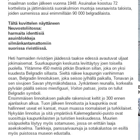
maailman sodan jälkeen vuonna 1948. Asuinalue koostuu 72
korttelista ja jättimäisistä suorakulmion muotoja seuraavista taloista,
joiden uumenissa asui enimmillään 90 000 belgradilaista.
Tältä kuvittelen näyttäneen
Neuvostoliitossa:
harmaita identtisiä
asuinblokkeja
silmänkantamattomiin
suorissa rivistöissä.
Heti harmaiden rivistöjen jäädessä taakse edessä avautuvat uljaat
jokimaisemat. Suurkaupungin keskusta levittäytyy joen toisella
puolella. Ylitämme 450 metriä pitkän Brankon sillan, joka on yksi
kuudesta Belgradin sillasta. Sieltä näkee kaupungin vanhimman
osan, Belgradin linnoituksen, joka seisoo jylhällä paikalla, Tonavan ja
sen sivujoen Savan yhtymäkohdassa. Jyrkänteen reunalla, korkealla
pylvään päällä seisoo miesfiguuri,
Voiton patsas
, josta on tullut
K
Belgradin symboli.
Ensimmäisen linnoituksen paikalle rakensivat keltit jo 300 ennen
ajanlaskun alkua. Tuon jälkeen linnoitusta ja kaupunkia ovat
hallinneet useat eri kansat, muun muassa roomalaiset ja turkkilaiset.
Nykyään linnoitus ja sitä ympäröivä Kalemegdanski-puisto ovat
suosittuja kaupunkilaisten ja turistien keskuudessa. Muurien
sisäpuolelta löytyy myös sotamuseo, jossa on erittäin laaja
asekokoelma. Tankkeja, panssarivaunuja ja sotakalustoa on esillä
myös puistossa museon edustalla.