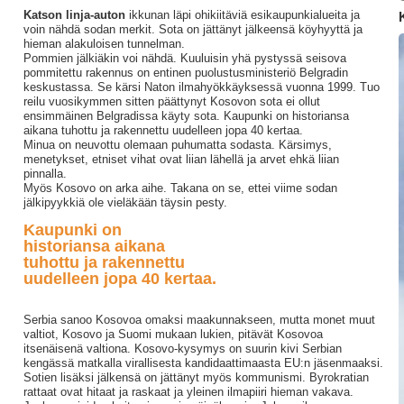
Katson linja-auton
ikkunan läpi ohikiitäviä esikaupunkialueita ja
voin nähdä sodan merkit. Sota on jättänyt jälkeensä köyhyyttä ja
hieman alakuloisen tunnelman.
Pommien jälkiäkin voi nähdä. Kuuluisin yhä pystyssä seisova
pommitettu rakennus on entinen puolustusministeriö Belgradin
keskustassa. Se kärsi Naton ilmahyökkäyksessä vuonna 1999. Tuo
reilu vuosikymmen sitten päättynyt Kosovon sota ei ollut
ensimmäinen Belgradissa käyty sota. Kaupunki on historiansa
aikana tuhottu ja rakennettu uudelleen jopa 40 kertaa.
Minua on neuvottu olemaan puhumatta sodasta. Kärsimys,
menetykset, etniset vihat ovat liian lähellä ja arvet ehkä liian
pinnalla.
Myös Kosovo on arka aihe. Takana on se, ettei viime sodan
jälkipyykkiä ole vieläkään täysin pesty.
Kaupunki on
historiansa aikana
tuhottu ja rakennettu
uudelleen jopa 40 kertaa.
Serbia sanoo Kosovoa omaksi maakunnakseen, mutta monet muut
valtiot, Kosovo ja Suomi mukaan lukien, pitävät Kosovoa
itsenäisenä valtiona. Kosovo-kysymys on suurin kivi Serbian
kengässä matkalla virallisesta kandidaattimaasta EU:n jäsenmaaksi.
Sotien lisäksi jälkensä on jättänyt myös kommunismi. Byrokratian
rattaat ovat hitaat ja raskaat ja yleinen ilmapiiri hieman vakava.