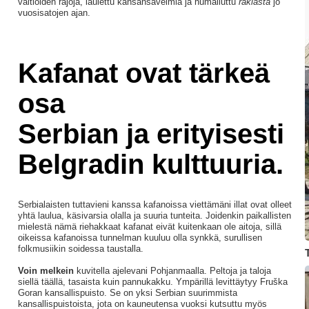
valtioiden rajoja, laulettu kansansävelmiä ja humalluttu
rakiasta
jo
vuosisatojen ajan.
Kafanat ovat tärkeä
osa
Serbian ja erityisesti
Belgradin kulttuuria.
Serbialaisten tuttavieni kanssa kafanoissa viettämäni illat ovat olleet
yhtä laulua, käsivarsia olalla ja suuria tunteita. Joidenkin paikallisten
mielestä nämä riehakkaat kafanat eivät kuitenkaan ole aitoja, sillä
oikeissa kafanoissa tunnelman kuuluu olla synkkä, surullisen
folkmusiikin soidessa taustalla.
Voin melkein
kuvitella ajelevani Pohjanmaalla. Peltoja ja taloja
siellä täällä, tasaista kuin pannukakku. Ympärillä levittäytyy Fruška
Goran kansallispuisto. Se on yksi Serbian suurimmista
kansallispuistoista, jota on kauneutensa vuoksi kutsuttu myös